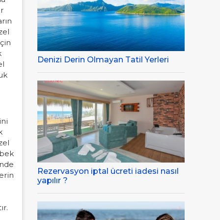
r
arın
zel
için
k
Denizi Derin Olmayan Tatil Yerleri
el
cuk
ini
k
zel
ebek
inde
Rezervasyon iptal ücreti iadesi nasıl
erin
yapılır ?
ır.