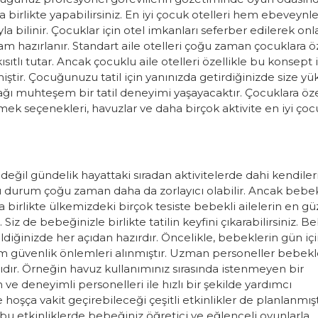
la birlikte yapabilirsiniz. En iyi çocuk otelleri hem ebeveynle
la bilinir. Çocuklar için otel imkanları seferber edilerek onl
tam hazırlanır. Standart aile otelleri çoğu zaman çocuklara ö
ısıtlı tutar. Ancak çocuklu aile otelleri özellikle bu konsept 
lmiştir. Çocuğunuzu tatil için yanınızda getirdiğinizde size yü
ağı muhteşem bir tatil deneyimi yaşayacaktır. Çocuklara öz
emek seçenekleri, havuzlar ve daha birçok aktivite en iyi ço
değil gündelik hayattaki sıradan aktivitelerde dahi kendiler
bu durum çoğu zaman daha da zorlayıcı olabilir. Ancak bebe
 birlikte ülkemizdeki birçok tesiste bebekli ailelerin en gü
 Siz de bebeğinizle birlikte tatilin keyfini çıkarabilirsiniz. B
eldiğinizde her açıdan hazırdır. Öncelikle, bebeklerin gün iç
 tüm güvenlik önlemleri alınmıştır. Uzman personeller bebekl
klıdır. Örneğin havuz kullanımınız sırasında istenmeyen bir
 deneyimli personelleri ile hızlı bir şekilde yardımcı
 hoşça vakit geçirebileceği çeşitli etkinlikler de planlanmışt
n bu etkinliklerde bebeğiniz öğretici ve eğlenceli oyunlarla