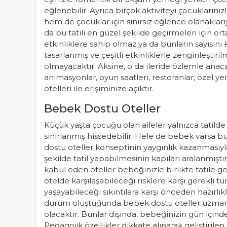
eğlenebilir. Ayrıca birçok aktiviteyi çocuklarınız
hem de çocuklar için sınırsız eğlence olanaklarıy
da bu tatili en güzel şekilde geçirmeleri için or
etkinliklere sahip olmaz ya da bunların sayısını k
tasarlanmış ve çeşitli etkinliklerle zenginleştiri
olmayacaktır. Aksine, o da ileride özlemle anac
animasyonlar, oyun saatleri, restoranlar, özel y
otelleri ile erişiminize açıktır.
Bebek Dostu Oteller
Küçük yaşta çocuğu olan aileler yalnızca tatilde 
sınırlanmış hissedebilir. Hele de bebek varsa 
dostu oteller konseptinin yaygınlık kazanmasıyla
şekilde tatil yapabilmesinin kapıları aralanmıştır.
kabul eden oteller bebeğinizle birlikte tatile g
otelde karşılaşabileceği risklere karşı gerekli
yaşayabileceği sıkıntılara karşı önceden hazırlı
durum oluştuğunda bebek dostu oteller uzman ve
olacaktır. Bunlar dışında, bebeğinizin gün içinde
Pedagojik özellikler dikkate alınarak geliştirile