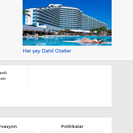
Her şey Dahil Oteller
nli
yon
rvasyon
Politikalar