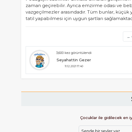
zaman geçirebilir. Ayrıca emzirme odası ve bebe
vazgeçilmezler arasındadır. Tüm bunlar, küçük y
tatil yapabilmesi için uygun şartları sağlamaktad
← 
3,600 kez görüntülendi
Seyahattin Gezer
11.12.2021 17:40
Çocuklar ile gidilecek en i
Sende bir şeyler yaz