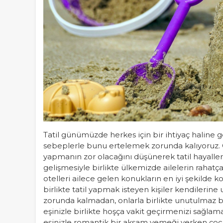
Tatil günümüzde herkes için bir ihtiyaç haline ge
sebeplerle bunu ertelemek zorunda kalıyoruz. Özel
yapmanın zor olacağını düşünerek tatil hayallerin
gelişmesiyle birlikte ülkemizde ailelerin rahatç
otelleri ailece gelen konukların en iyi şekilde 
birlikte tatil yapmak isteyen kişiler kendilerine 
zorunda kalmadan, onlarla birlikte unutulmaz bir 
eşinizle birlikte hoşça vakit geçirmenizi sağlama
eşinizle romantik bir akşam yemeği yerken ço