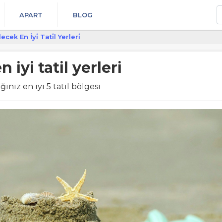
A
APART
BLOG
ecek En İyi̇ Tati̇l Yerleri̇
 iyi tatil yerleri
iniz en iyi 5 tatil bölgesi