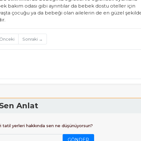
k bakım odası gibi ayrıntılar da bebek dostu oteller için
aşta çocuğu ya da bebeği olan ailelerin de en güzel şekild
ır.
Önceki
Sonraki →
Sen Anlat
yi tatil yerleri hakkında sen ne düşünüyorsun?
GÖNDER