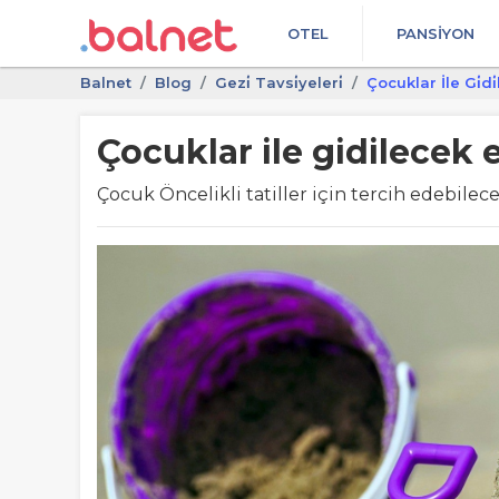
OTEL
PANSIYON
Balnet
Blog
Gezi̇ Tavsi̇yeleri̇
Çocuklar İle Gi̇di̇l
Çocuklar ile gidilecek en
Çocuk Öncelikli tatiller için tercih edebileceğ