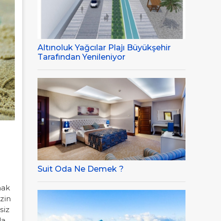
Altınoluk Yağcılar Plajı Büyükşehir
Tarafından Yenileniyor
Suit Oda Ne Demek ?
mak
zin
siz
da