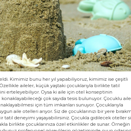
ldi. Kimimiz bunu her yıl yapabiliyoruz, kimimiz ise çeşitli
likle aileler, küçük yaştaki çocuklarıyla birlikte tatil
i erteleyebiliyor. Oysa ki aile için otel konseptinin
a konaklayabileceği çok sayıda tesis bulunuyor. Çocuklu aile
konaklayabilmesi için tüm imkanları sunuyor. Çocuklarıyla
uygun aile otelleri arıyor. Siz de çocuklarınızı bir yere bırak
tatil deneyimi yaşayabilirsiniz. Çocukla gidilecek oteller si
kla birlikte çocuklarınıza özel etkinlikler de sunar. Örneğin 
cuğunuz profesyonel görevlilerin gözetiminde oyun odasın