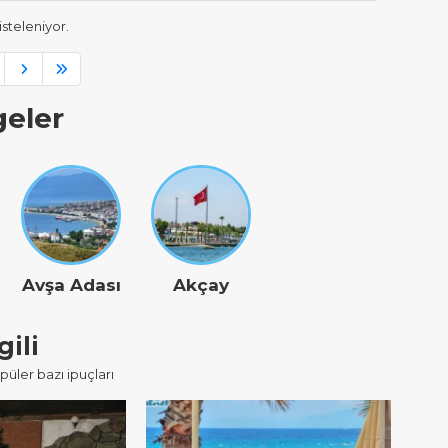
listeleniyor.
geler
Avşa Adası
Akçay
gili
opüler bazı ipuçları