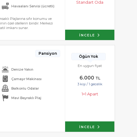
Standart Oda
Havaalanı Servisi (ücretli)
msaklı Plajlarına sıfır konumu ve
nin özel otellerin biridir. Merkezi
tatil imkanı sunar.
İNCELE
Pansiyon
Öğün Yok
En uygun fiyat
Denize Yakın
6.000
TL
Çamaşır Makinası
3 kişi / 1 gecelik
Balkonlu Odalar
1+1 Apart
Mavi Bayraklı Plaj
İNCELE