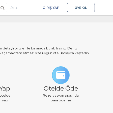
ra
GIRIŞ YAP
ÜYE OL
n detaylı bilgiler ile bir arada bulabilirsiniz. Deniz
ir kaçamak fark etmez, size uygun oteli kolayca keşfedin.
 Yap
Otelde Öde
 otelden,
Rezervasyon sırasında
n yap
para ödeme