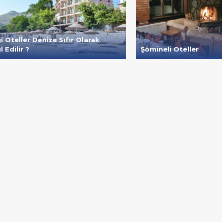
 Oteller Denize Sıfır Olarak
 Edilir ?
Şömineli Oteller