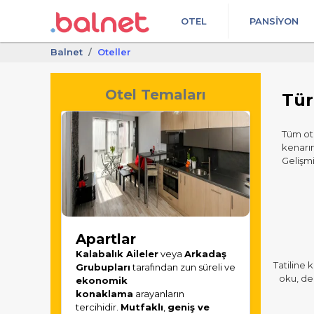
OTEL
PANSIYON
Balnet
Oteller
Otel Temaları
Tür
Tüm otel
kenarın
Gelişmi
Apartlar
Kalabalık Aileler
veya
Arkadaş
Tatiline
Grubupları
tarafından zun süreli ve
oku, den
ekonomik
konaklama
arayanların
tercihidir.
Mutfaklı
,
geniş ve