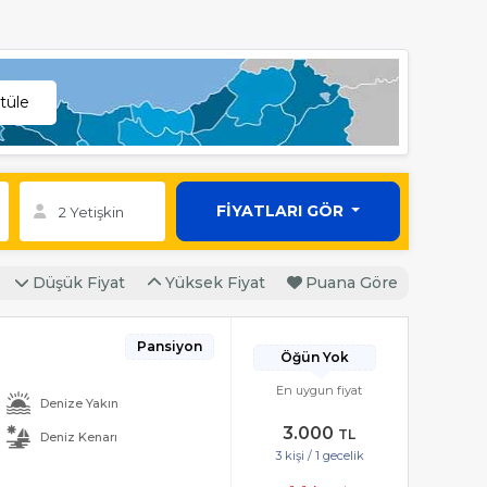
tüle
FİYATLARI GÖR
Düşük Fiyat
Yüksek Fiyat
Puana Göre
Pansiyon
Öğün Yok
En uygun fiyat
Denize Yakın
3.000
TL
Deniz Kenarı
3 kişi / 1 gecelik