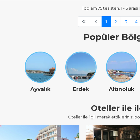
Toplam 75 tesisten, 1 - 5 arası 
1
2
3
4
Popüler Böl
Ayvalık
Erdek
Altınoluk
Oteller ile il
Oteller ile ilgili merak ettikleriniz, p