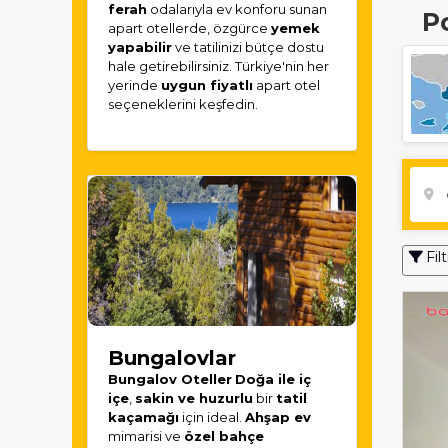
ferah
odalarıyla ev konforu sunan
P
apart otellerde, özgürce
yemek
yapabilir
ve tatilinizi bütçe dostu
hale getirebilirsiniz. Türkiye'nin her
yerinde
uygun fiyatlı
apart otel
seçeneklerini keşfedin.
Filt
Bungalovlar
Bungalov Oteller
Doğa ile iç
içe
,
sakin ve huzurlu
bir
tatil
kaçamağı
için ideal.
Ahşap ev
mimarisi ve
özel bahçe