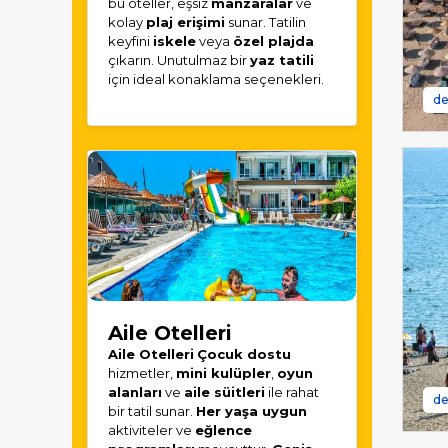
bu oteller, eşsiz
manzaralar
ve
kolay
plaj erişimi
sunar. Tatilin
keyfini
iskele
veya
özel plajda
çıkarın. Unutulmaz bir
yaz tatili
için ideal konaklama seçenekleri.
de
Aile Otelleri
Aile Otelleri
Çocuk dostu
hizmetler,
mini kulüpler
,
oyun
alanları
ve
aile süitleri
ile rahat
de
bir tatil sunar.
Her yaşa uygun
aktiviteler ve
eğlence