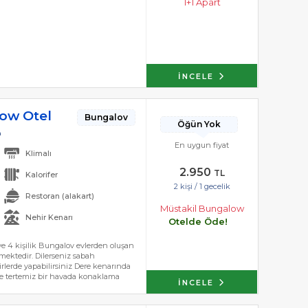
1+1 Apart
İNCELE
ow Otel
Bungalov
Öğün Yok
a
En uygun fiyat
Klimalı
2.950
TL
Kalorifer
2 kişi / 1 gecelik
Restoran (alakart)
Müstakil Bungalow
Nehir Kenarı
Otelde Öde!
ve 4 kişilik Bungalov evlerden oluşan
rmektedir. Dilerseniz sabah
irlerde yapabilirsiniz Dere kenarında
nde tertemiz bir havada konaklama
İNCELE
esine açılır, 24 saat sıcak su,
z havlu ve çarşaf, duş, saç kurutma
e mevcuttur.