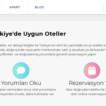
A
APART
BLOG
kiye'de Uygun Oteller
ler, en detaylı bilgiler ile Türkiye’nin dört bir yanındaki en iyi otelleri e
da, doğa içinde veya şehir merkezinde; tatil, iş seyahati ya da kısa b
ş filtreler ve doğrulanmış yorumlarla güvenli rezervasyon yapın.
Yorumları Oku
Rezervasyon
 karar vermeden önce otel yorumlarını
İster doğrudan telefon ile
eyimleri incele, daha hızlı karar ver
ister online rezervasyo