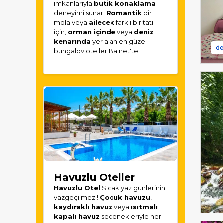
imkanlarıyla
butik konaklama
deneyimi sunar.
Romantik
bir
mola veya
ailecek
farklı bir tatil
için,
orman içinde
veya
deniz
kenarında
yer alan en güzel
de
bungalov oteller Balnet'te.
Havuzlu Oteller
Havuzlu Otel
Sıcak yaz günlerinin
vazgeçilmezi!
Çocuk havuzu
,
kaydıraklı havuz
veya
ısıtmalı
kapalı havuz
seçenekleriyle her