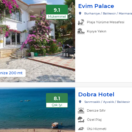
Evim Palace
9.1
Burhaniye / Balıkesir / Marmar
Mükemmel
Plaja Yürüme Mesafesi
Kıyıya Yakın
nize 200 mt
Dobra Hotel
8.1
Sarımsaklı / Ayvalık / Balıkesir
Çok İyi
Denize Sıfır
Özel Plaj
Ütü Hizmeti