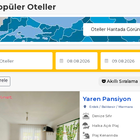
opüler Oteller
Oteller Haritada Görün
rele
Akıllı Sıralama
Yaren Pansiyon
Erdek / Balıkesir / Marmara
Denize Sıfır
Halka Açık Plaj
Plaj Kenarında