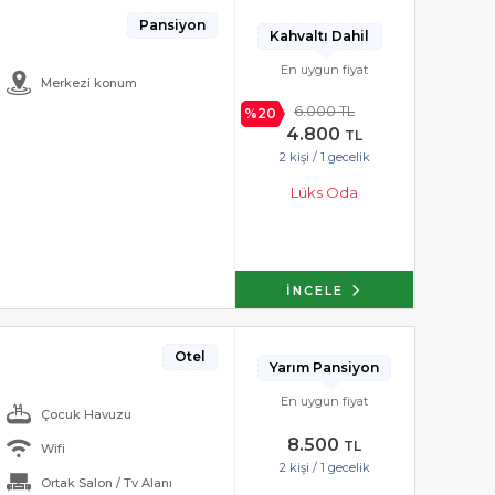
Pansiyon
Kahvaltı Dahil
a
En uygun fiyat
Merkezi konum
6.000 TL
%20
4.800
TL
2 kişi / 1 gecelik
Lüks Oda
İNCELE
Otel
Yarım Pansiyon
En uygun fiyat
Çocuk Havuzu
8.500
TL
Wifi
2 kişi / 1 gecelik
Ortak Salon / Tv Alanı