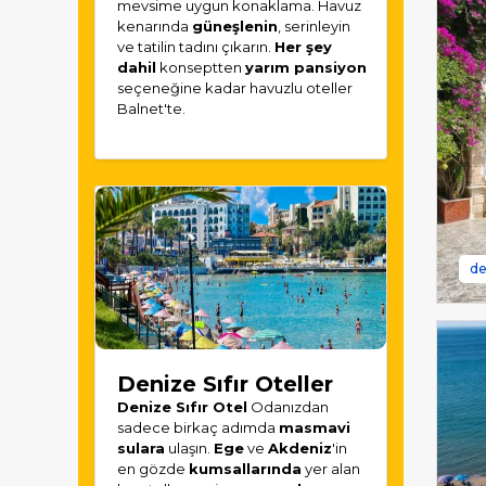
mevsime uygun konaklama. Havuz
kenarında
güneşlenin
, serinleyin
ve tatilin tadını çıkarın.
Her şey
dahil
konseptten
yarım pansiyon
seçeneğine kadar havuzlu oteller
Balnet'te.
de
Denize Sıfır Oteller
Denize Sıfır Otel
Odanızdan
sadece birkaç adımda
masmavi
sulara
ulaşın.
Ege
ve
Akdeniz
'in
en gözde
kumsallarında
yer alan