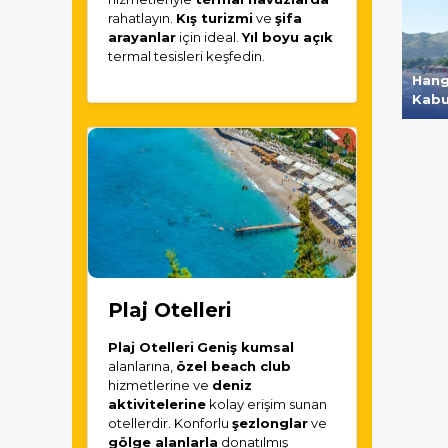
rahatlayın.
Kış turizmi
ve
şifa
arayanlar
için ideal.
Yıl boyu açık
termal tesisleri keşfedin.
Hangi
Kabul
Plaj Otelleri
Plaj Otelleri
Geniş kumsal
alanlarına,
özel beach club
hizmetlerine ve
deniz
aktivitelerine
kolay erişim sunan
otellerdir. Konforlu
şezlonglar
ve
gölge alanlarla
donatılmış