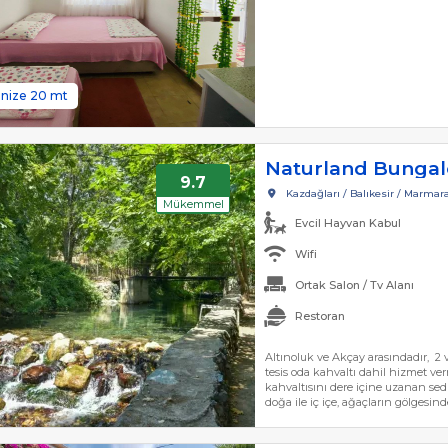
nize 20 mt
Naturland Bungal
9.7
Kazdağları / Balıkesir / Marmar
Mükemmel
Evcil Hayvan Kabul
Wifi
Ortak Salon / Tv Alanı
Restoran
Altınoluk ve Akçay arasındadır, 2 
tesis oda kahvaltı dahil hizmet ve
kahvaltısını dere içine uzanan sed
doğa ile iç içe, ağaçların gölgesi
yaparsınız. Tüm odalar tesisin bahç
kablosuz internet bağlantısı, temi
makinesi, balkon, masa ve sandaly