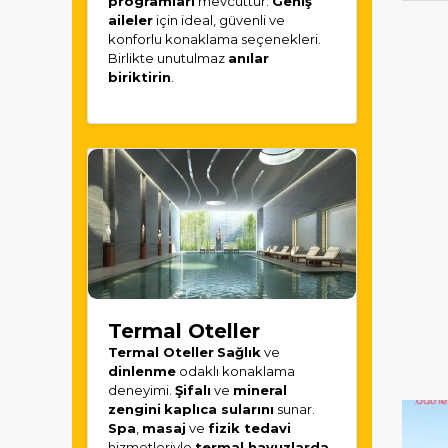
programları
mevcuttur.
Geniş
aileler
için ideal, güvenli ve
konforlu konaklama seçenekleri.
Birlikte unutulmaz
anılar
biriktirin
.
Termal Oteller
Termal Oteller
Sağlık
ve
dinlenme
odaklı konaklama
deneyimi.
Şifalı
ve
mineral
zengini
kaplıca sularını
sunar.
Spa
,
masaj
ve
fizik tedavi
hizmetleriyle
termal havuzlarda