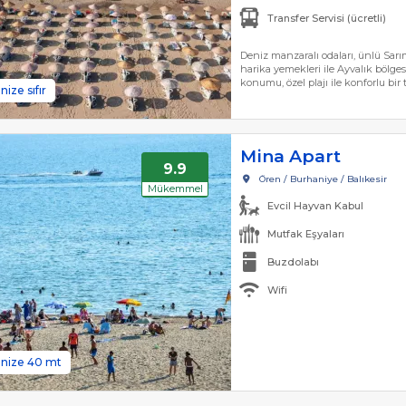
Transfer Servisi (ücretli)
Deniz manzaralı odaları, ünlü Sarı
harika yemekleri ile Ayvalık bölgesi
konumu, özel plajı ile konforlu bir 
nize sıfır
Mina Apart
9.9
Ören / Burhaniye / Balıkesir
Mükemmel
Evcil Hayvan Kabul
Mutfak Eşyaları
Buzdolabı
Wifi
nize 40 mt