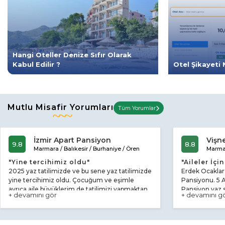
Hangi Oteller Denize Sıfır Olarak
Kabul Edilir ?
Otel Şikayeti 
Mutlu Misafir Yorumları
Tüm Yorumlar
İzmir Apart Pansiyon
Vişn
9.8
8.8
Marmara / Balıkesir / Burhaniye / Ören
Marmar
"Yine tercihimiz oldu"
"Aileler İç
2025 yaz tatilimizde ve bu sene yaz tatilimizde
Erdek Ocaklar 
yine tercihimiz oldu. Çocuğum ve eşimle
Pansiyonu. 5 
ayrıca aile büyüklerim de tatilimizi yapmaktan
Pansiyon yaz 
+ devamını gör
+ devamını g
mutlu olduk. Recai Bey ve ailesi oldukça ilgili
ve çok kibar insanlar. Evimiz gibi rahat ettik.
Denize 5 dakika alışveriş yemek marketlere 2