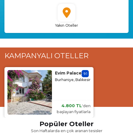
Yakın Oteller
KAMPANYALI
OTELLER
Evim Palace
9.1
Burhaniye, Balıkesir
4.800 TL
'den
başlayan fiyatlarla
Popüler Oteller
Son Haftalarda en çok aranan tesisler