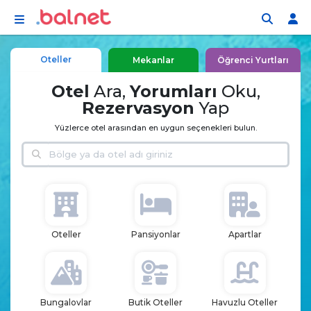
İçeriğe atla
Oteller
Mekanlar
Öğrenci Yurtları
Otel
Ara,
Yorumları
Oku,
Rezervasyon
Yap
Yüzlerce otel arasından en uygun seçenekleri bulun.
Bölge ya da otel adı ile ara
Oteller
Pansiyonlar
Apartlar
Bungalovlar
Butik Oteller
Havuzlu Oteller