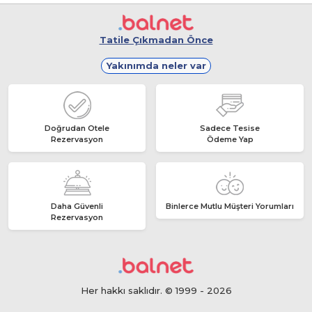
dakika merkezi konumda şık ve çok temiz bır
apart. Odalarda klima var. Eşyalar yeterli. İyi ki
sizinle tanışmışız. Teşekkür ederiz.
Tatile Çıkmadan Önce
Yakınımda neler var
Doğrudan Otele
Sadece Tesise
Rezervasyon
Ödeme Yap
Daha Güvenli
Binlerce Mutlu Müşteri Yorumları
Rezervasyon
Her hakkı saklıdır. © 1999 - 2026