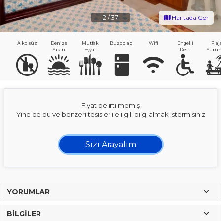
2
/
37
Haritada Gör
Alkolsüz
Denize
Mutfak
Buzdolabı
Wifi
Engelli
Plaj
Yakın
Eşyal.
Dost.
Yürüm
Fiyat belirtilmemiş
Yine de bu ve benzeri tesisler ile ilgili bilgi almak istermisiniz
Sizi Arayalım
YORUMLAR
BILGILER