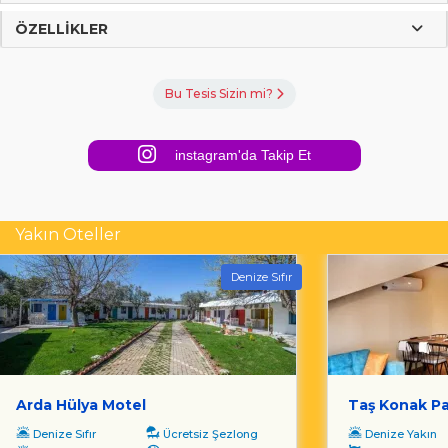
ÖZELLIKLER
Bu Tesis Sizin mi?
instagram'da Takip Et
Yakın Oteller
Denize Sıfır
Arda Hülya Motel
Taş Konak P
Denize Sıfır
Ücretsiz Şezlong
Denize Yakın