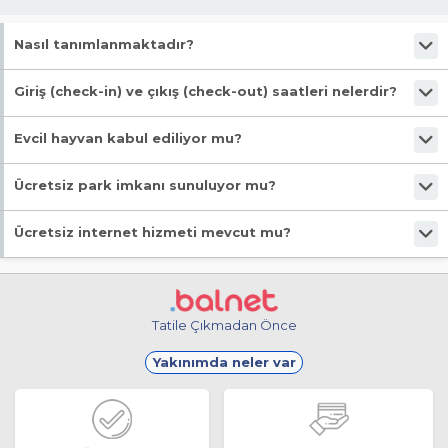
Nasıl tanımlanmaktadır?
Tesis Pansiyon statüsündedir. Öne çıkan özellikleri "Alkolsüz, Denize
Giriş (check-in) ve çıkış (check-out) saatleri nelerdir?
Yakın, Mutfak Eşyaları, Buzdolabı, Wifi" şeklindedir.
Giriş en erken 11:00, çıkış en geç 14:00 saatindedir.
Evcil hayvan kabul ediliyor mu?
Malesef, evcil hayvan kabul edilmiyor!
Ücretsiz park imkanı sunuluyor mu?
Evet, ücretsiz park imkanı mevcut.
Ücretsiz internet hizmeti mevcut mu?
Evet, ücretsiz internet hizmeti sunuluyor.
Tatile Çıkmadan Önce
Yakınımda neler var