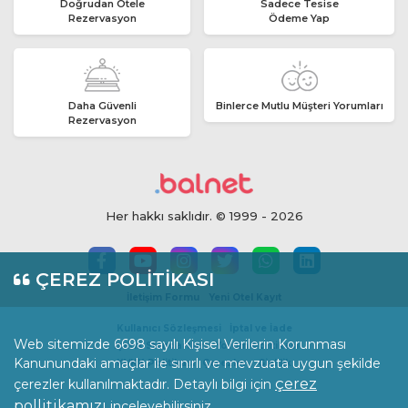
Doğrudan Otele
Sadece Tesise
Rezervasyon
Ödeme Yap
Daha Güvenli
Binlerce Mutlu Müşteri Yorumları
Rezervasyon
Her hakkı saklıdır. © 1999 - 2026
ÇEREZ POLİTİKASI
İletişim Formu
Yeni Otel Kayıt
Kullanıcı Sözleşmesi
İptal ve İade
Web sitemizde 6698 sayılı Kişisel Verilerin Korunması
İçerik Standartları
Yorum Politikası
Kanunundaki amaçlar ile sınırlı ve mevzuata uygun şekilde
KVKK Politikası
Çerezler
Gizlilik
çerez
çerezler kullanılmaktadır. Detaylı bilgi için
pollitikamızı
inceleyebilirsiniz.