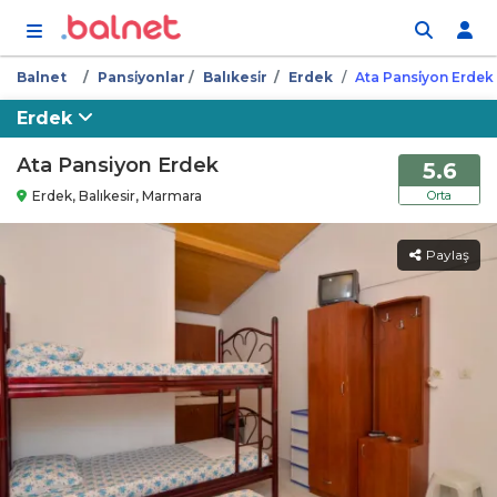
İçeriğe atla
Balnet
Pansi̇yonlar
Balıkesi̇r
Erdek
Ata Pansi̇yon Erdek
Erdek
Ata Pansiyon Erdek
5.6
Erdek, Balıkesir, Marmara
Orta
Paylaş