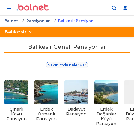
İçeriğe atla
Balnet
Pansi̇yonlar
Balıkesi̇r Pansi̇yon
Balıkesir
Balıkesir Geneli Pansiyonlar
Yakınımda neler var
Çınarlı
Erdek
Badavut
Erdek
E
Köyü
Ormanlı
Pansiyon
Doğanlar
Büy
Pansiyon
Pansiyon
Köyü
Pan
Pansiyon