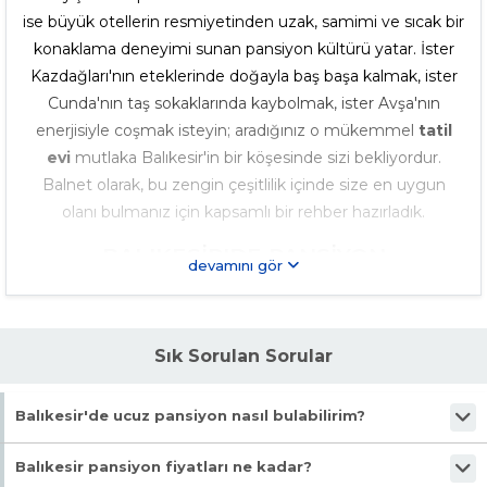
ise büyük otellerin resmiyetinden uzak, samimi ve sıcak bir
konaklama deneyimi sunan pansiyon kültürü yatar. İster
Kazdağları'nın eteklerinde doğayla baş başa kalmak, ister
Cunda'nın taş sokaklarında kaybolmak, ister Avşa'nın
enerjisiyle coşmak isteyin; aradığınız o mükemmel
tatil
evi
mutlaka Balıkesir'in bir köşesinde sizi bekliyordur.
Balnet olarak, bu zengin çeşitlilik içinde size en uygun
olanı bulmanız için kapsamlı bir rehber hazırladık.
BALIKESIR'DE PANSIYON
devamını gör
SEÇENEKLERI NELERDIR? 🛌
Balıkesir'in konaklama yelpazesi, farklı ihtiyaçlara ve
bütçelere yönelik zengin alternatifler sunar. Burada "tek
Sık Sorulan Sorular
tip" bir tatil anlayışı yoktur. Herkesin kendi hayalindeki tatili
yaşayabileceği bir
kiralık pansiyon
bulması mümkündür.
Balıkesir'de ucuz pansiyon nasıl bulabilirim?
Önemli olan ne aradığınızı bilmektir.
Balnet.net'in gelişmiş filtreleme özelliklerini kullanarak bütçenize en
AILELER İÇIN GENIŞ APART EVLER
Balıkesir pansiyon fiyatları ne kadar?
uygun pansiyonları listeleyebilir, fiyatları karşılaştırarak rezervasyon