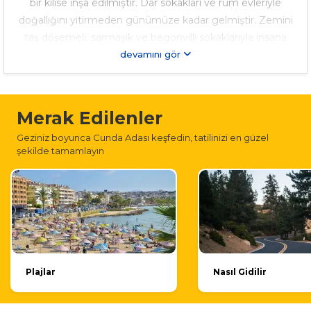
bir kilise inşa edilmiştir. Dar sokakları ve rum evleriyle
doğallığını yitirmeden günümüze kadar gelmiştir. Zemini
taş döşemeli, sarmaşık ve begonvilli sokaklarıyla insana
samimi gelen bir yapısı var. Taksiyarhis Kilisesi, Despotun
devamını gör
Evi, Aşıklar Tepesi, Agois Yannis Kilisesi, Tımarhane Adası,
Cunda Sahil Çarşısı ve Taş Kahveyi ziyaret etmelisiniz.
Merak Edilenler
Geziniz boyunca Cunda Adası keşfedin, tatilinizi en güzel
şekilde tamamlayın
Plajlar
Nasıl Gidilir