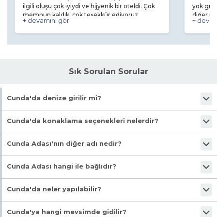
ilgili oluşu çok iyiydi ve hijyenik bir oteldi. Çok
yok güle
memnun kaldık, çok teşekkür ediyoruz.
diğer pa
+ devamını gör
+ devam
Sık Sorulan Sorular
Cunda'da denize girilir mi?
Cunda merkezde denize girmek pek yaygın olmasa da, adanın
Cunda'da konaklama seçenekleri nelerdir?
çevresindeki ve Ayvalık'a bağlı yakın koylarda denize girebileceğiniz
harika noktalar bulunur.
Cunda'da genellikle tarihi taş binalardan restore edilmiş butik oteller,
Cunda Adası'nın diğer adı nedir?
aile pansiyonları ve lüks konseptli konaklama tesisleri bulunur.
Cunda Adası'nın bir diğer ve resmi adı Alibey Adası'dır.
Cunda Adası hangi ile bağlıdır?
Adı Ayvalık ile bütünleşmiş olan bu adayı Rumlar Nesos
olarak adlandırıyorlar. Adanın tarihe tanıklık etmiş kilise,
Cunda Adası, Balıkesir ilinin Ayvalık ilçesine bağlıdır.
Cunda'da neler yapılabilir?
manastır ve Rum evleri ziyaretçilerin büyük ilgisini çekiyor
ve beğeni topluyor. Rum evleri, kapı tokmaklarından, iç
Tarihi sokaklarda yürüyüş yapabilir, ada turları ile koyları keşfedebilir,
Cunda'ya hangi mevsimde gidilir?