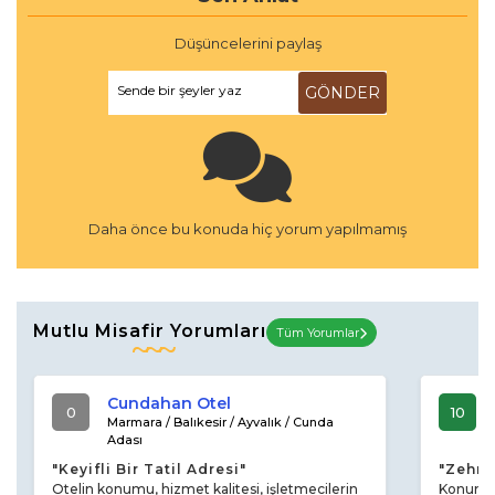
Düşüncelerini paylaş
Sende bir şeyler yaz
GÖNDER
Daha önce bu konuda hiç yorum yapılmamış
Cunda Adası'nın nüfusu 2000 yılı itibariyle 5000, ancak bu
rakam yaz aylarında 50.000 civarına kadar çıkabiliyor. Ada
Mutlu Misafir Yorumları
Tüm Yorumlar
nüfusunun büyük bir kısmı Girit ve Midilli adalarından 1924
nüfus mübadelesi zamanında göçmüş Türkler'den
oluşuyor. Bu nedenle adanın yaşlı nüfusunun büyük
Cundahan Otel
0
10
Marmara / Balıkesir / Ayvalık / Cunda
bölümü Rumca-Yunanca'yı bilmekte. Son zamanlarda ada
Adası
nüfusu, emeklilik günlerini sakin bir bölgede geçirmek
"Keyifli Bir Tatil Adresi"
"Zehra
isteyen büyük şehir sakinleri tarafından arttırılmış durumda.
Otelin konumu, hizmet kalitesi, işletmecilerin
Konum ol