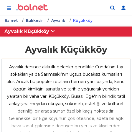
İçeriğe atla
Balnet
Balıkesi̇r
Ayvalık
Küçükköy
Ayvalık Küçükköy
Ayvalık Küçükköy
Ayvalık denince akla ilk gelenler genellikle Cunda'nın taş
sokakları ya da Sarımsaklı'nın uçsuz bucaksız kumsalları
olur. Ancak bu popüler rotaların hemen yanı başında, kendi
özgün kimliğini sanatla ve tarihle yoğurarak yeniden
yaratan bir vaha var: Küçükköy. Burası, Ege'nin bilindik tatil
anlayışına meydan okuyan, sükuneti, estetiği ve kültürel
derinliği bir arada sunan özel bir kaçış noktasıdır.
Geleneksel bir Ege köyünün çok ötesinde, adeta bir açık
hava sanat galerisine dönüşen bu yer, size klişelerden