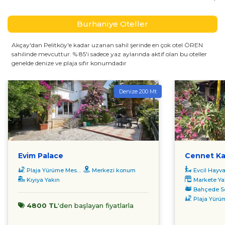
ziyaret ederek Kurtuluş Savaşı dönemine ait önemli anılara
Burhaniye Oteller
tanıklık edebilirsiniz.
BURHANIYE'NIN POPÜLER SAHILLERI
Akçay'dan Pelitköy'e kadar uzanan sahil şerinde en çok otel ÖREN
sahilinde mevcuttur. % 85'i sadece yaz aylarında aktif olan bu oteller
VE PLAJLARI
genelde denize ve plaja sıfır konumdadır
Burhaniye, yaklaşık 10 kilometreyi bulan kesintisiz sahil
şeridi ile tam bir plaj cennetidir. Her zevke uygun farklı
Denize 200 Mt
özelliklerde plajlar ve koylar barındırır.
ÖREN PLAJI
İncecik kumu, sığ ve berrak denizi ile Türkiye'nin en iyi
plajları arasında gösterilen Ören Plajı, bölgenin en popüler
noktasıdır. Özellikle çocuklu aileler için son derece güvenli
Evim Palace
Cennet K
bir denize girme imkanı sunar. Plaj boyunca uzanan
Plaja Yürüme Mesafesi
Merkezi konum
Evcil Hayv
yürüyüş ve bisiklet yolları, kafeler ve restoranlar, gün boyu
Kıyıya Yakın
Markete Ya
Bahçede Se
keyifli vakit geçirmenizi sağlar.
Plaja Yürüme 
4800 TL
'den başlayan fiyatlarla
ÖĞRETMENLER MAHALLESI