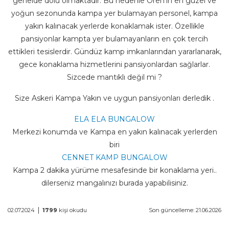
genelde dolu olmaktadır. Bu nedenle Ören'in en güzel ve
yoğun sezonunda kampa yer bulamayan personel, kampa
yakın kalınacak yerlerde konaklamak ister. Özellikle
pansiyonlar kampta yer bulamayanların en çok tercih
ettikleri tesislerdir. Gündüz kamp imkanlarından yararlanarak,
gece konaklama hizmetlerini pansiyonlardan sağlarlar.
Sizcede mantıklı değil mi ?
Size Askeri Kampa Yakın ve uygun pansiyonları derledik .
ELA ELA BUNGALOW
Merkezi konumda ve Kampa en yakın kalınacak yerlerden
biri
CENNET KAMP BUNGALOW
Kampa 2 dakika yürüme mesafesinde bir konaklama yeri..
dilerseniz mangalınızı burada yapabilisiniz.
|
02.07.2024
1799
kişi okudu
Son güncelleme: 21.06.2026