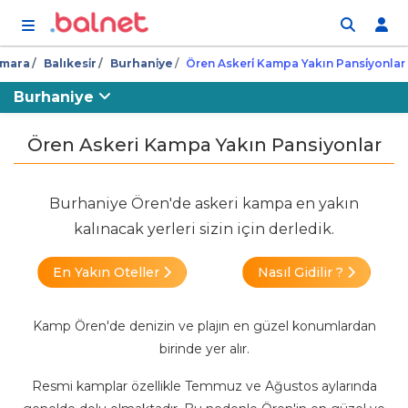
İçeriğe atla
mara
Balıkesi̇r
Burhani̇ye
Ören Askeri̇ Kampa Yakın Pansi̇yonlar
Burhaniye
Ören Askeri Kampa Yakın Pansiyonlar
Burhaniye Ören'de askeri kampa en yakın
kalınacak yerleri sizin için derledik.
En Yakın Oteller
Nasıl Gidilir ?
Kamp Ören'de denizin ve plajın en güzel konumlardan
birinde yer alır.
Resmi kamplar özellikle Temmuz ve Ağustos aylarında