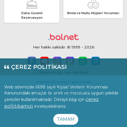
Daha Güvenli
Binlerce Mutlu Müşteri Yorumları
Rezervasyon
Her hakkı saklıdır. © 1999 - 2026
ÇEREZ POLİTİKASI
İletişim Formu
Yeni Otel Kayıt
Kullanıcı Sözleşmesi
İptal ve İade
Web sitemizde 6698 sayılı Kişisel Verilerin Korunması
İçerik Standartları
Yorum Politikası
Kanunundaki amaçlar ile sınırlı ve mevzuata uygun şekilde
KVKK Politikası
Çerezler
Gizlilik
çerez
çerezler kullanılmaktadır. Detaylı bilgi için
pollitikamızı
inceleyebilirsiniz.
TAMAM