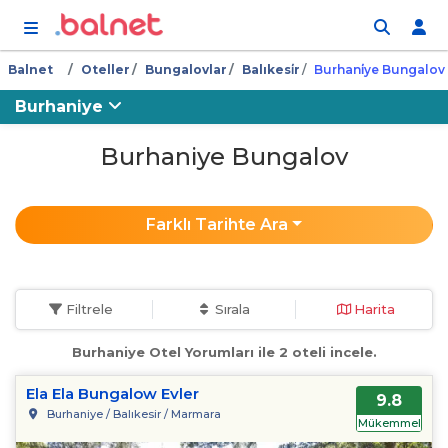
İçeriğe atla
Balnet
Oteller
Bungalovlar
Balıkesi̇r
Burhani̇ye Bungalov
Burhaniye
Burhaniye Bungalov
Farklı Tarihte Ara
Filtrele
Sırala
Harita
Burhaniye Otel Yorumları ile 2 oteli incele.
Ela Ela Bungalow Evler
9.8
Burhaniye / Balıkesir / Marmara
Mükemmel