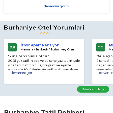
devamını gör
Burhaniye Otel Yorumlari
İzmir Apart Pansiyon
M
9.8
9.9
Marmara / Balıkesir / Burhaniye / Ören
Ma
"Yine tercihimiz oldu"
"Aile içi
2025 yaz tatilimizde ve bu sene yaz tatilimizde
2 senedir t
yine tercihimiz oldu. Çocuğum ve eşimle
geçen sen
ayrıca aile büyüklerim de tatilimizi yapmaktan
sene mina 
+ devamını gör
+ devamın
mutlu olduk. Recai Bey ve ailesi oldukça ilgili
beyle tanı
ve çok kibar insanlar. Evimiz gibi rahat ettik.
bakımlı evl
Denize 5 dakika alışveriş yemek marketlere 2
yürüme mes
dakika merkezi konumda şık ve çok temiz bır
güvenli ses
Tüm Yorumlar
apart. Odalarda klima var. Eşyalar yeterli. İyi ki
tavsiye ed
sizinle tanışmışız. Teşekkür ederiz.
gitmek kıs
İşletme sa
Burhaniye Tatil Rehberi