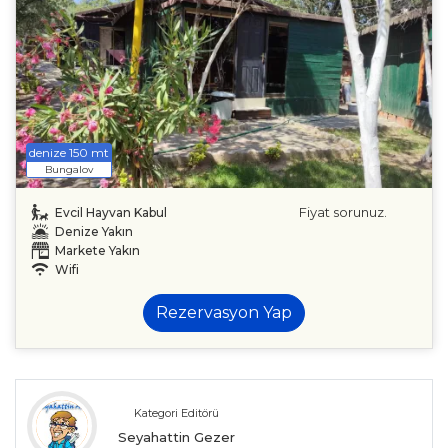
denize 150 mt
Bungalov
Fiyat sorunuz.
Evcil Hayvan Kabul
Denize Yakın
Markete Yakın
Wifi
Rezervasyon Yap
Kategori Editörü
Seyahattin Gezer