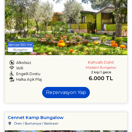
denize 150 mt
Bungalov
Kahvaltı Dahil
Alkolsüz
Müstakil Bungalow
Wifi
2 kişi 1 gece
Engelli Dostu
6.000 TL
Halka Açık Plaj
Rezervasyon Yap
Cennet Kamp Bungalow
Ören / Burhaniye / Balıkesir