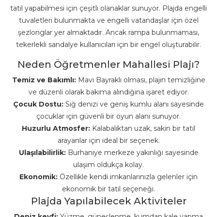
tatil yapabilmesi için çeşitli olanaklar sunuyor. Plajda engelli
tuvaletleri bulunmakta ve engelli vatandaşlar için özel
şezlonglar yer almaktadır. Ancak rampa bulunmaması,
tekerlekli sandalye kullanıcıları için bir engel oluşturabilir.
Neden Öğretmenler Mahallesi Plajı?
Temiz ve Bakımlı:
Mavi Bayraklı olması, plajın temizliğine
ve düzenli olarak bakıma alındığına işaret ediyor.
Çocuk Dostu:
Sığ denizi ve geniş kumlu alanı sayesinde
çocuklar için güvenli bir oyun alanı sunuyor.
Huzurlu Atmosfer:
Kalabalıktan uzak, sakin bir tatil
arayanlar için ideal bir seçenek.
Ulaşılabilirlik:
Burhaniye merkeze yakınlığı sayesinde
ulaşım oldukça kolay.
Ekonomik:
Özellikle kendi imkanlarınızla gelenler için
ekonomik bir tatil seçeneği.
Plajda Yapılabilecek Aktiviteler
Deniz keyfi:
Yüzme, güneşlenme, kumdan kale yapma