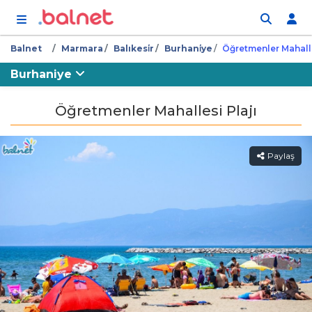
İçeriğe atla
Balnet
Marmara
Balıkesi̇r
Burhani̇ye
Öğretmenler Mahalles
Burhaniye
Öğretmenler Mahallesi Plajı
Paylaş