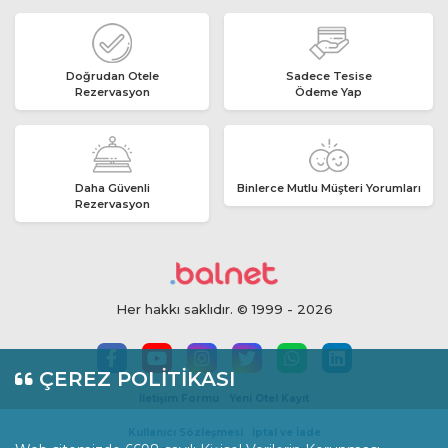
Doğrudan Otele
Sadece Tesise
Rezervasyon
Ödeme Yap
Daha Güvenli
Binlerce Mutlu Müşteri Yorumları
Rezervasyon
Her hakkı saklıdır. © 1999 - 2026
ÇEREZ POLİTİKASI
İletişim Formu
Yeni Otel Kayıt
Kullanıcı Sözleşmesi
İptal ve İade