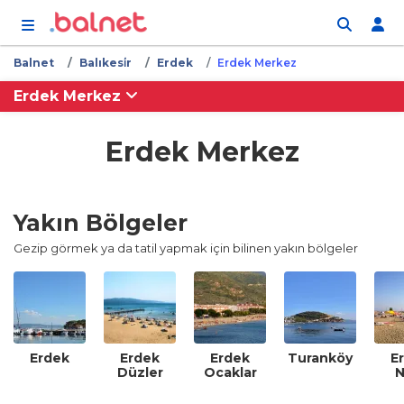
İçeriğe atla
Balnet
Balıkesi̇r
Erdek
Erdek Merkez
Erdek Merkez
Erdek Merkez
Yakın Bölgeler
Gezip görmek ya da tatil yapmak için bilinen yakın bölgeler
Erdek
Erdek
Erdek
Turanköy
E
Düzler
Ocaklar
N