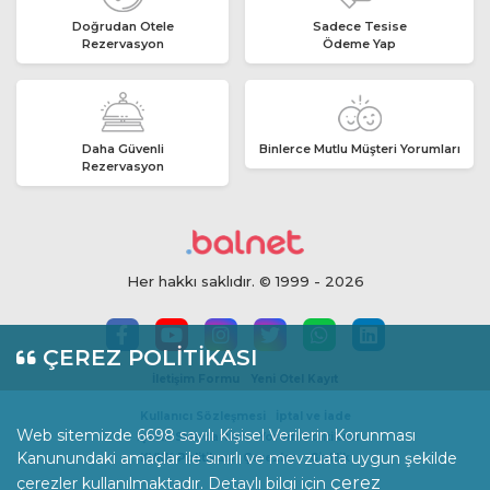
Doğrudan Otele
Sadece Tesise
Rezervasyon
Ödeme Yap
Daha Güvenli
Binlerce Mutlu Müşteri Yorumları
Rezervasyon
Her hakkı saklıdır. © 1999 - 2026
ÇEREZ POLİTİKASI
İletişim Formu
Yeni Otel Kayıt
Kullanıcı Sözleşmesi
İptal ve İade
Web sitemizde 6698 sayılı Kişisel Verilerin Korunması
İçerik Standartları
Yorum Politikası
Kanunundaki amaçlar ile sınırlı ve mevzuata uygun şekilde
KVKK Politikası
Çerezler
Gizlilik
çerez
çerezler kullanılmaktadır. Detaylı bilgi için