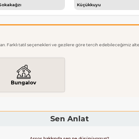
Sokakağzı
Küçükkuyu
ı. Farklı tatil seçenekleri ve gezilere göre tercih edebileceğimiz alte
Bungalov
e sorduklarında; Assos'un Çanakkale Ayvacık İlçesinin 
lgede olduğunu göreceklerdir. Assos nereye bağlı, nere
Sen Anlat
sı karşısında volkanik kayaçlar üzerine kurulmuş ve Ant
e MÖ 3000 li yıllardan beridir yerleşim alanı olduğu t
Assos hakkında sen ne düşünüyorsun?