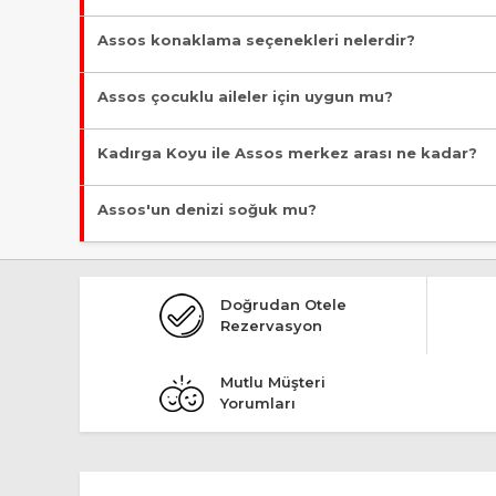
günümüzde restore edilip düzenlenerek but
kullanılmaktadır.
Antik Liman'a Behramkale Köyü'nden aşağıya doğru uzanan, vira
Assos konaklama seçenekleri nelerdir?
Assos'ta tarihi taş oteller, butik oteller, denize sıfır tesisl
Assos çocuklu aileler için uygun mu?
Evet, Assos özellikle Kadırga Koyu'nun sığ ve sakin denizi ile
Kadırga Koyu ile Assos merkez arası ne kadar?
Kadırga Koyu ile Assos'un merkezi kabul edilen Behramkal
Assos'un denizi soğuk mu?
karşılaştırabilirsiniz.
Assos'un denizi, Ege Denizi'nin genel karakteristiği olarak yaz
Doğrudan Otele
Rezervasyon
Mutlu Müşteri
Yorumları