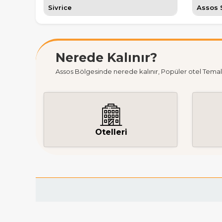
Sivrice
Assos 
Nerede Kalınır?
Assos Bölgesinde nerede kalınır, Popüler otel Temalar
Otelleri
Tatil için gelen misafirler
Assos nerede
diy
şeridinin yaklaşık ortalarına denk gelen bö
Assos Edremit körfezi kıyısı ve Midilli ada
olmaya devam etmiş. Kesin olmamakla birlikt