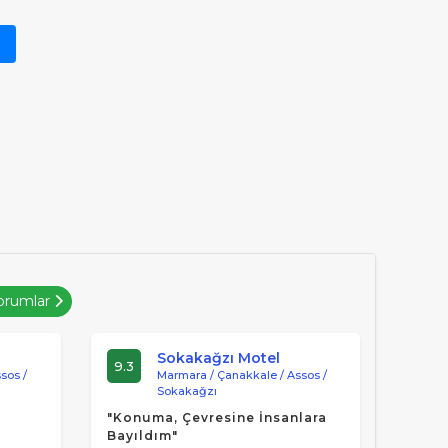
oma egemenliğinin ardından Bizans egemenliği
 3 yıl kadar bölgede yaşadığı ve bir felsefe
orumlar
Sokakağzı Motel
9.3
sos /
Marmara / Çanakkale / Assos /
Sokakağzı
"Konuma, Çevresine İnsanlara
Bayıldım"