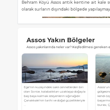
Behram Köyü Assos antik kentine ait kale su
olarak surların dışındaki bölgede yapılaşma
Assos Yakın Bölgeler
Assos yakınlarında neler var? Keşfedilmesi gereken en
Ege'nin kuzeyindeki saklı cennetlerden biri
Assos’un 
olan Sivrice, kalabalıktan uzaklaşıp doğayla
gölgesin
baş başa kalmak isteyenlerin sığınağıdır.
kendi ö
Çanakkale'nin tarihi ve doğal güzellikleriyle
başarmış 
...
burası, Ça