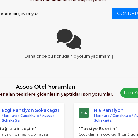
i olan Assos, sonrasında sırayla Persler, İskender ve R
GÖNDER
ende bir şeyler yaz
ı egemenliğine girerek günümüze ulaşmış. Aristoteles'in
Daha önce bu konuda hiç yorum yapılmamış
Assos Otel Yorumları
Tüm Y
er alan tesislere gidenlerin yaptıkları son yorumlar.
Ezgi Pansiyon Sokakağzı
H.a Pansiyon
8.4
Marmara / Çanakkale / Assos /
Marmara / Çanakkale / As
Sokakağzı
Sokakağzı
doğru bir seçim"
"Tavsiye Ederim"
la yakın olması klüp havası
Çocuklarımla çok keyifli bir 3 gün