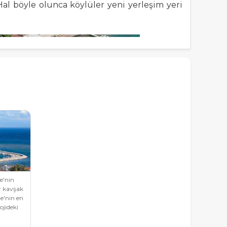
Hal böyle olunca köylüler yeni yerleşim yeri
e'nin
ir kavşak
e'nin en
lojideki