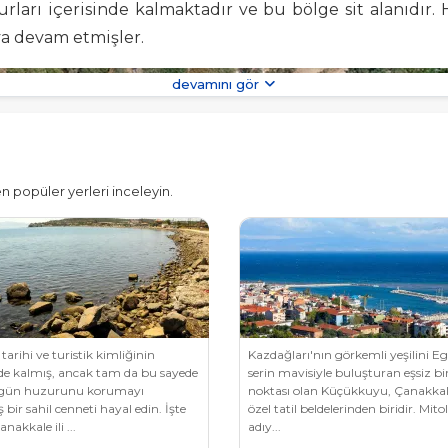
rları içerisinde kalmaktadır ve bu bölge sit alanıdır. 
ya devam etmişler.
devamını gör
 popüler yerleri inceleyin.
tarihi ve turistik kimliğinin
Kazdağları'nın görkemli yeşilini Eg
de kalmış, ancak tam da bu sayede
serin mavisiyle buluşturan eşsiz b
zgün huzurunu korumayı
noktası olan Küçükkuyu, Çanakkal
bir sahil cenneti hayal edin. İşte
özel tatil beldelerinden biridir. Mito
nakkale ili ...
adıy...