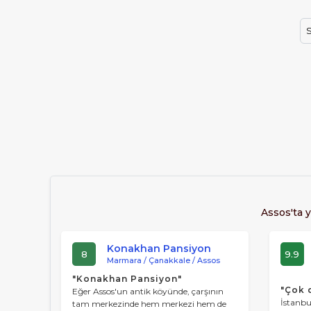
Önceleri Midilliler tarafından yerleşim yer
S
ile tanışmış. 1330 yılından itibaren Osmanl
okulu kurduğu bilinmektedir.
Assos'ta y
Konakhan Pansiyon
8
9.9
Marmara / Çanakkale / Assos
"Konakhan Pansiyon"
"Çok 
Eğer Assos'un antik köyünde, çarşının
İstanbu
tam merkezinde hem merkezi hem de