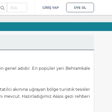
ra
GIRIŞ YAP
ÜYE OL
nin genel adıdır. En popüler yeri Behramkale
tilci akınına uğrayan bölge turistik tesisler
nı mevcut. Hazırladığımız Assos gezi rehberi