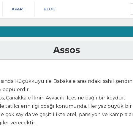
A
APART
BLOG
Assos
ısında Küçükkuyu ile Babakale arasındaki sahil şeridi
le popülerdir.
, Çanakkale İlinin Ayvacık ilçesine bağlı bir köydür.
tatilcilerin ilgi odağı konumunda. Her yaz büyük bir ta
 çok sayıda ve çeşitlilikte otel, pansiyon ve kamp ala
iler verecektir.