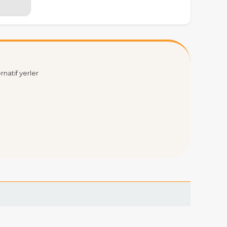
rnatif yerler
güneyinde, Babakale - Küçükkuyu arası sahil
de?
ik çağlar boyunca sürekli bir yerleşim alanı
ahmin edilmektedir.