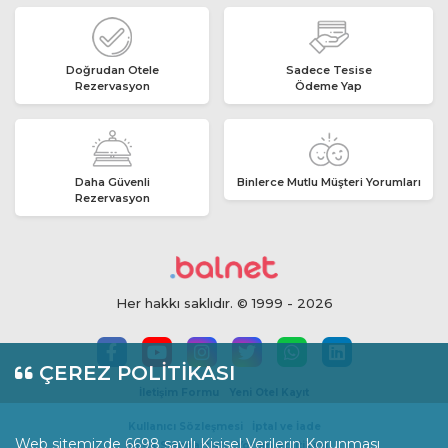
Doğrudan Otele
Sadece Tesise
Rezervasyon
Ödeme Yap
Daha Güvenli
Binlerce Mutlu Müşteri Yorumları
Rezervasyon
Her hakkı saklıdır. © 1999 - 2026
ÇEREZ POLİTİKASI
İletişim Formu
Yeni Otel Kayıt
Kullanıcı Sözleşmesi
İptal ve İade
Web sitemizde 6698 sayılı Kişisel Verilerin Korunması
İçerik Standartları
Yorum Politikası