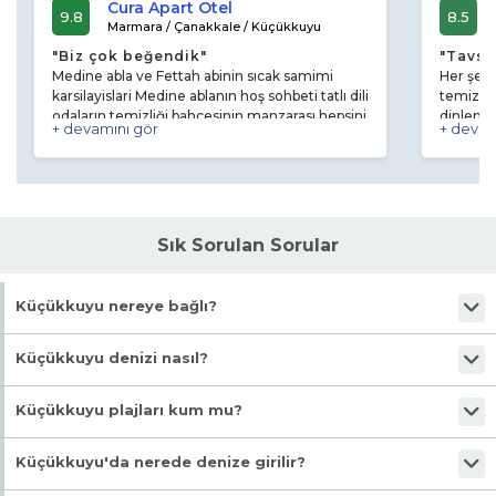
Cura Apart Otel
9.8
8.5
Marmara / Çanakkale / Küçükkuyu
"Biz çok beğendik"
"Tavsi
Medine abla ve Fettah abinin sıcak samimi
Her şey 
karsilayislari Medine ablanın hoş sohbeti tatlı dili
temiz ve
odaların temizliği bahçesinin manzarası hepsini
dinlendi
+ devamını gör
+ devam
çok beğendim . Hatta arkadaşım ayarlamış
çeşit aç
burayı tereddüt ettim başta ama çok güzel
güler yü
geçti çok keyif aldım .
Genel o
kaldığımı
edilebil
Sık Sorulan Sorular
Küçükkuyu nereye bağlı?
Küçükkuyu, Çanakkale ilinin Ayvacık ilçesine bağlı bir sahil beldesidir
Küçükkuyu denizi nasıl?
Küçükkuyu'nun denizi genellikle berrak ve serindir. Kazdağları'ndan
Küçükkuyu plajları kum mu?
gelen kaynak sularının denize karıştığı bölgelerde su sıcaklığı daha da
düşüktür.
Küçükkuyu plajları genellikle çakıllı bir yapıya sahiptir. Ancak bazı
Küçükkuyu'da nerede denize girilir?
tesislerin kendilerine ait küçük kum alanları bulunabilmektedir.