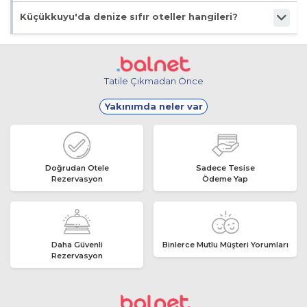
Küçükkuyu'da havuzlu otellerden bazıları: Atila Motel, İda Tur
Küçükkuyu'da denize sıfır oteller hangileri?
Motel, Bungalow Hotel Crpdm. Tam liste:
Küçükkuyu Havuzlu
Oteller
Küçükkuyu'daki denize sıfır otellerden bazıları: Sahil Apart
Pansiyon, Gülhan Motel, Atila Motel. Tam liste:
Küçükkuyu
Denize Sıfır Oteller
Tatile Çıkmadan Önce
Yakınımda neler var
Doğrudan Otele
Sadece Tesise
Rezervasyon
Ödeme Yap
Daha Güvenli
Binlerce Mutlu Müşteri Yorumları
Rezervasyon