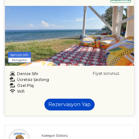
denize sıfır
Bungalov
Fiyat sorunuz.
Denize Sıfır
Ücretsiz Şezlong
Özel Plaj
Wifi
Rezervasyon Yap
Kategori Editörü