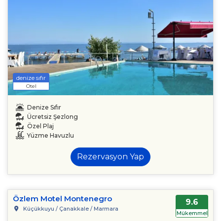
denize sıfır
Otel
Denize Sıfır
Ücretsiz Şezlong
Özel Plaj
Yüzme Havuzlu
Rezervasyon Yap
Özlem Motel Montenegro
9.6
Küçükkuyu / Çanakkale / Marmara
Mükemmel