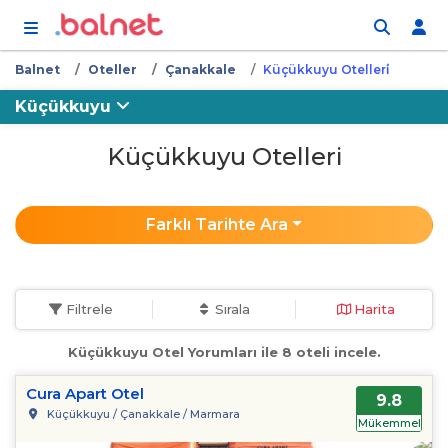
İçeriğe atla
Balnet
Oteller
Çanakkale
Küçükkuyu Otelleri̇
Küçükkuyu
Küçükkuyu Otelleri
Farklı Tarihte Ara
Filtrele
Sırala
Harita
Küçükkuyu Otel Yorumları ile 8 oteli incele.
Cura Apart Otel
9.8
Küçükkuyu / Çanakkale / Marmara
Mükemmel