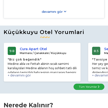
devamını gör
Küçükkuyu Otel Yorumlari
Cura Apart Otel
S
9.8
8.5
Marmara / Çanakkale / Küçükkuyu
Ma
"Biz çok beğendik"
"Tavsiye
Medine abla ve Fettah abinin sıcak samimi
Her şey ge
karsilayislari Medine ablanın hoş sohbeti tatlı dili
temiz ve ke
odaların temizliği bahçesinin manzarası hepsini
dinlendiri
+ devamını gör
+ devamın
çok beğendim . Hatta arkadaşım ayarlamış
çeşit açısı
burayı tereddüt ettim başta ama çok güzel
güler yüzlü
geçti çok keyif aldım .
Genel olar
Tüm Yorumlar
kaldığımız 
edilebilece
Nerede Kalınır?