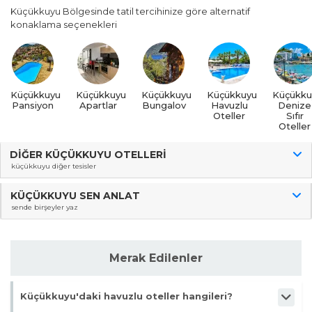
Küçükkuyu Bölgesinde tatil tercihinize göre alternatif
konaklama seçenekleri
Küçükkuyu
Küçükkuyu
Küçükkuyu
Küçükkuyu
Küçükku
Pansiyon
Apartlar
Bungalov
Havuzlu
Denize
Oteller
Sıfır
Oteller
DIĞER KÜÇÜKKUYU OTELLERI
küçükkuyu diğer tesisler
KÜÇÜKKUYU SEN ANLAT
sende birşeyler yaz
Merak Edilenler
Küçükkuyu'daki havuzlu oteller hangileri?