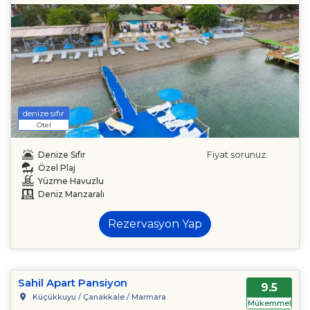
denize sıfır
Otel
Fiyat sorunuz.
Denize Sıfır
Özel Plaj
Yüzme Havuzlu
Deniz Manzaralı
Rezervasyon Yap
Sahil Apart Pansiyon
9.5
Küçükkuyu / Çanakkale / Marmara
Mükemmel