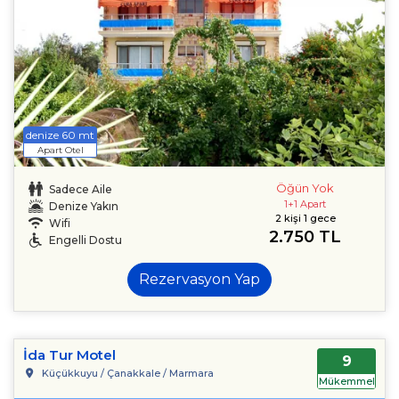
denize 60 mt
Apart Otel
Öğün Yok
Sadece Aile
1+1 Apart
Denize Yakın
2 kişi 1 gece
Wifi
2.750 TL
Engelli Dostu
Rezervasyon Yap
İda Tur Motel
9
Küçükkuyu / Çanakkale / Marmara
Mükemmel