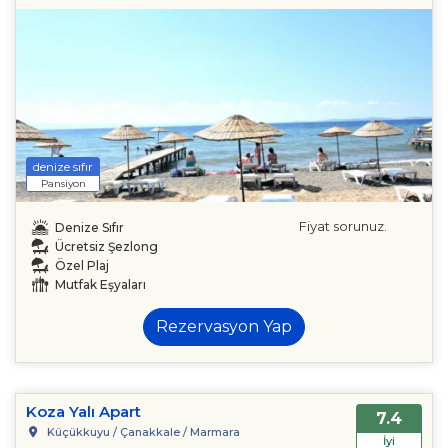
denize sıfır
Pansiyon
Fiyat sorunuz.
Denize Sıfır
Ücretsiz Şezlong
Özel Plaj
Mutfak Eşyaları
Rezervasyon Yap
Koza Yalı Apart
7.4
Küçükkuyu / Çanakkale / Marmara
İyi