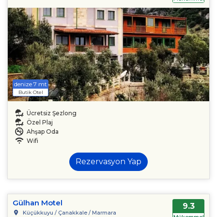
denize 7 mt
Butik Otel
Ücretsiz Şezlong
Özel Plaj
Ahşap Oda
Wifi
Rezervasyon Yap
Gülhan Motel
9.3
Küçükkuyu / Çanakkale / Marmara
Mükemmel