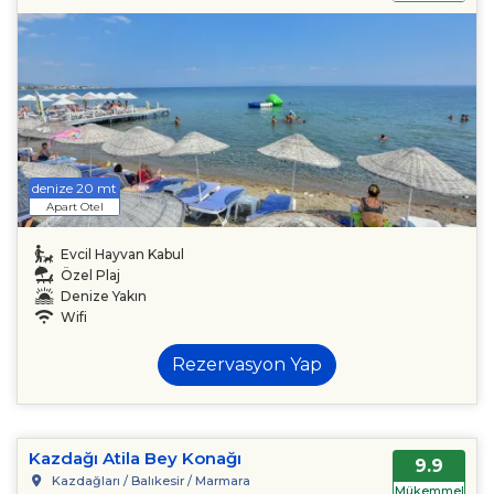
denize 20 mt
Apart Otel
Evcil Hayvan Kabul
Özel Plaj
Denize Yakın
Wifi
Rezervasyon Yap
Kazdağı Atila Bey Konağı
9.9
Kazdağları / Balıkesir / Marmara
Mükemmel