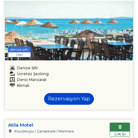
denize sıfır
Otel
Denize Sıfır
Ücretsiz Şezlong
Deniz Manzaralı
Klimalı
Rezervasyon Yap
Atila Motel
8
Küçükkuyu / Çanakkale / Marmara
Çok İyi