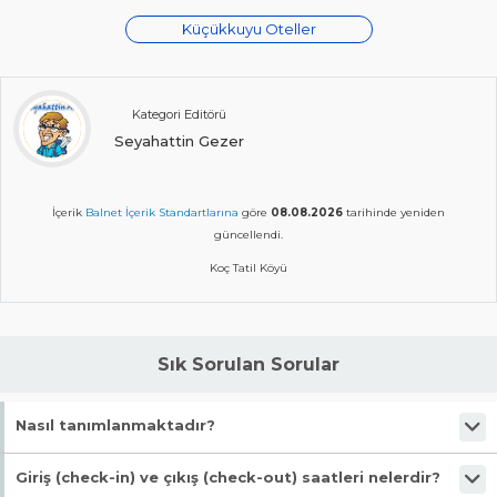
Küçükkuyu Oteller
Kategori Editörü
Seyahattin Gezer
İçerik
Balnet İçerik Standartlarına
göre
08.08.2026
tarihinde yeniden
güncellendi.
Koç Tatil Köyü
Sık Sorulan Sorular
Nasıl tanımlanmaktadır?
Tesis Tatil Köyü statüsündedir. Öne çıkan özellikleri "Denize Sıfır,
Giriş (check-in) ve çıkış (check-out) saatleri nelerdir?
Ücretsiz Şezlong, Özel Plaj, Wifi, Engelli Dostu" şeklindedir.