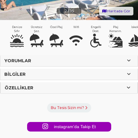
2
/
16
Haritada Gör
Denize
Ücretsiz
Özel Plaj
Wifi
Engelli
Plaj
İskel
Sıfır
Şez.
Dost.
Kenarın.
YORUMLAR
BILGILER
ÖZELLIKLER
Bu Tesis Sizin mi?
instagram'da Takip Et