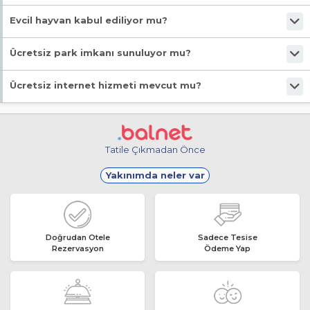
Giriş en erken 13:00, çıkış en geç 11:00 saatindedir.
Evcil hayvan kabul ediliyor mu?
Malesef, evcil hayvan kabul edilmiyor!
Ücretsiz park imkanı sunuluyor mu?
Evet, ücretsiz park imkanı mevcut.
Ücretsiz internet hizmeti mevcut mu?
Evet, ücretsiz internet hizmeti sunuluyor.
Tatile Çıkmadan Önce
Yakınımda neler var
Doğrudan Otele
Sadece Tesise
Rezervasyon
Ödeme Yap