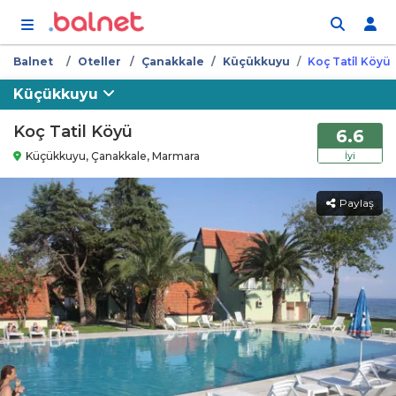
İçeriğe atla
Balnet
Oteller
Çanakkale
Küçükkuyu
Koç Tati̇l Köyü
Küçükkuyu
Koç Tatil Köyü
6.6
Küçükkuyu, Çanakkale, Marmara
İyi
Paylaş