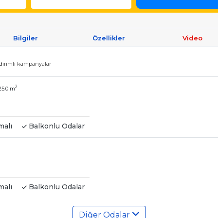
Bilgiler
Özellikler
Video
ndirimli kampanyalar
2
25.0 m
malı
Balkonlu Odalar
malı
Balkonlu Odalar
Diğer Odalar