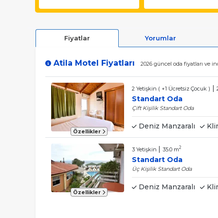
Fiyatlar
Yorumlar
Atila Motel Fiyatları
2026 güncel oda fiyatları ve i
|
2 Yetişkin ( +1 Ücretsiz Çocuk )
Standart Oda
Çift Kişilik Standart Oda
Deniz Manzaralı
Kli
Özellikler
|
2
3 Yetişkin
35.0 m
Standart Oda
Üç Kişilik Standart Oda
Deniz Manzaralı
Kli
Özellikler