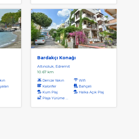
Bardakçı Konağı
Altınoluk, Edremit
10.67 km
kın
Denize Yakın
Wifi
yaları
Kalorifer
Bahçeli
ı
Kum Plaj
Halka Açık Plaj
Plaja Yürüme Mesafesi