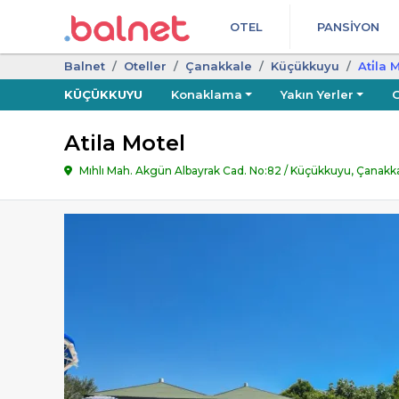
OTEL
PANSIYON
Balnet
Oteller
Çanakkale
Küçükkuyu
Ati̇la 
KÜÇÜKKUYU
Konaklama
Yakın Yerler
G
Atila Motel
Mıhlı Mah. Akgün Albayrak Cad. No:82 / Küçükkuyu, Çanakk