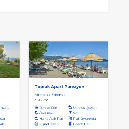
Toprak Apart Pansiyon
Altınoluk, Edremit
3.28 km
aralı
Denize Sıfır
Ücretsiz Şezlong
Özel Plaj
Wifi
ostu
Halka Açık Plaj
Plaj Kenarında
kart)
Kişisel Dolap
Beach Bar