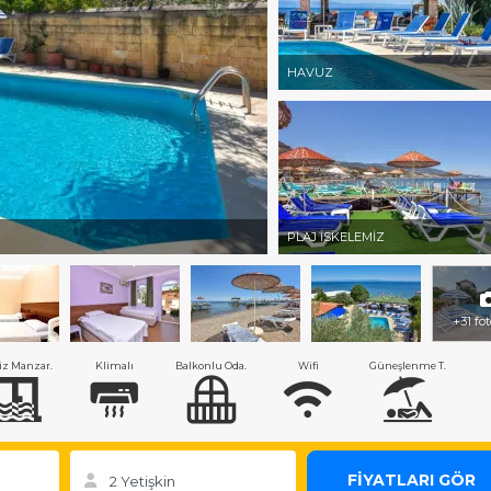
HAVUZ
PLAJ İSKELEMİZ
+31 fo
iz Manzar.
Klimalı
Balkonlu Oda.
Wifi
Güneşlenme T.
FİYATLARI GÖR