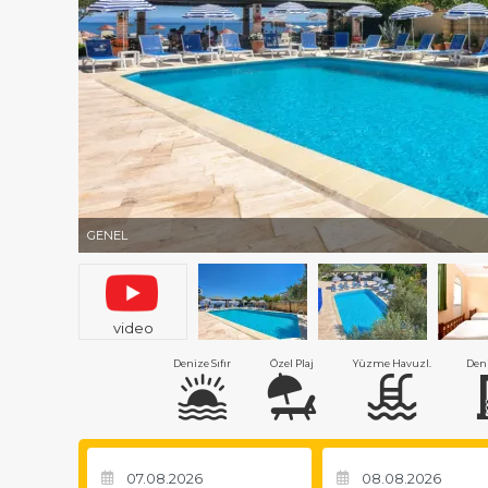
GENEL
video
Denize Sıfır
Özel Plaj
Yüzme Havuzl.
Den