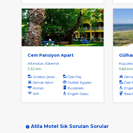
Cem Pansiyon Apart
Gülha
Altınoluk, Edremit
Küçükku
3.32 km
5.86 km
Ücretsiz Şezlong
Özel Plaj
Denize
Denize Yakın
Mutfak Eşyaları
Özel 
Klimalı
Buzdolabı
Engel
Wifi
Engelli Dostu
Beac
Atila Motel Sık Sorulan Sorular