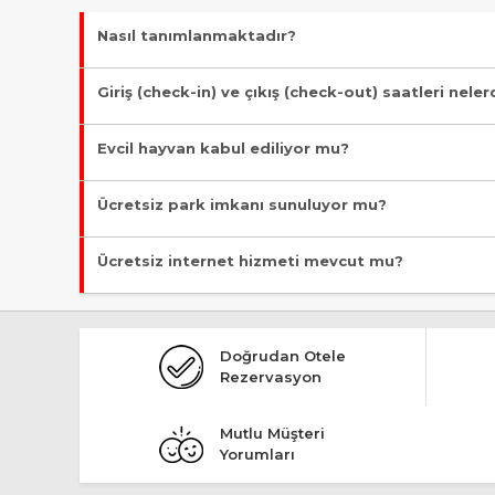
Nasıl tanımlanmaktadır?
Tesis Otel statüsündedir. Öne çıkan özellikleri "Denize Sıfır,
Giriş (check-in) ve çıkış (check-out) saatleri neler
Giriş en erken 13:00, çıkış en geç 11:00 saatindedir.
Evcil hayvan kabul ediliyor mu?
Malesef, evcil hayvan kabul edilmiyor!
Ücretsiz park imkanı sunuluyor mu?
Evet, ücretsiz park imkanı mevcut.
Ücretsiz internet hizmeti mevcut mu?
Evet, ücretsiz internet hizmeti sunuluyor.
Doğrudan Otele
Rezervasyon
Mutlu Müşteri
Yorumları