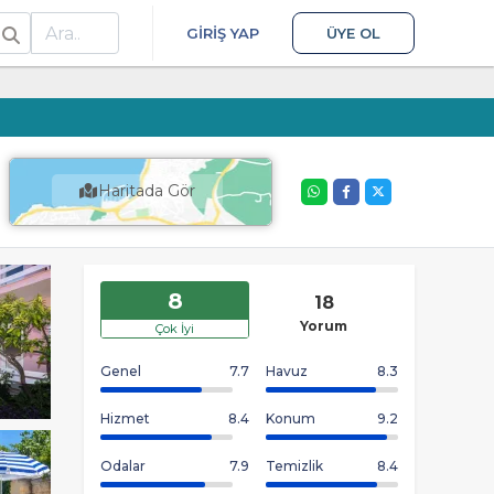
ra
GIRIŞ YAP
ÜYE OL
Haritada Gör
8
18
Yorum
Çok İyi
Genel
7.7
Havuz
8.3
Hizmet
8.4
Konum
9.2
Odalar
7.9
Temizlik
8.4