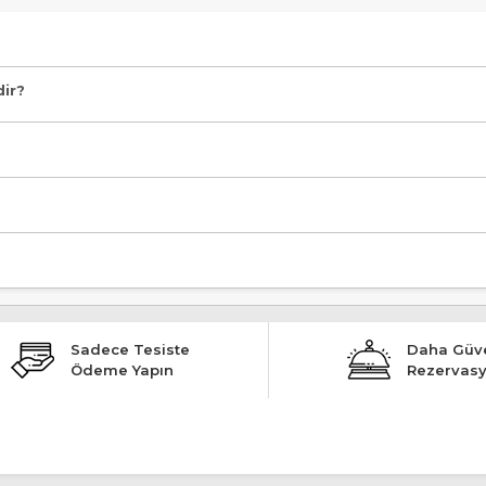
 Özel Plaj, Yüzme Havuzlu, Deniz Manzaralı, Klimalı" şeklindedir.
dir?
Sadece Tesiste
Daha Güve
Ödeme Yapın
Rezervas