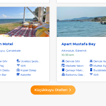
n Motel
Apart Mustafa Bey
yu, Çanakkale
Altınoluk, Edremit
10.33 km
 Sıfır
Ücretsiz Şezlong
Denize Sıfır
Denize Ya
Plaj
Wifi
Markete Yakın
Mutfak Eş
li Dostu
Kişisel Dolap
Çamaşır Makinası
Buzdolab
h Bar
Kalorifer
Balkonlu Odalar
Wifi
Küçükkuyu Otelleri