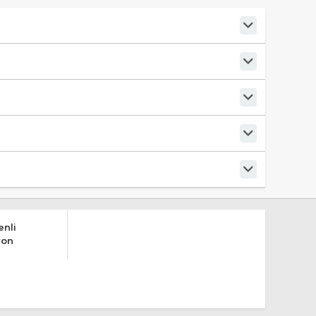
nli
yon