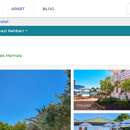
A
APART
BLOG
Motel
ezi Rehberi
ale, Marmara
OTELİMİZ