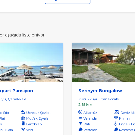
r aşağıda listeleniyor.
Apart Pansiyon
Serinyer Bungalow
yu, Çanakkale
Küçükkuyu, Çanakkale
2.65 km
 Sıfır
Ücretsiz Şezlong
Alkolsüz
Deniz Manz
Plaj
Mutfak Eşyaları
Verandalı
Klimalı
lı
Buzdolabı
Wifi
Engelli D
lu Odalar
Wifi
Restoran
Restoran (ala