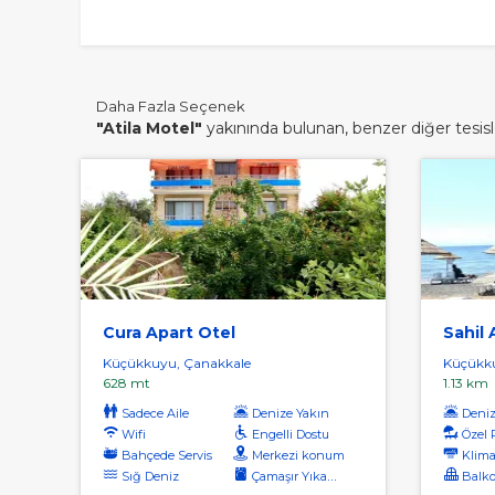
Daha Fazla Seçenek
"Atila Motel"
yakınında bulunan, benzer diğer tesisle
Cura Apart Otel
Sahil 
Küçükkuyu, Çanakkale
Küçükku
628 mt
1.13 km
Sadece Aile
Denize Yakın
Denize
Wifi
Engelli Dostu
Özel 
Bahçede Servis
Merkezi konum
Klima
Sığ Deniz
Çamaşır Yıkama
Balkon