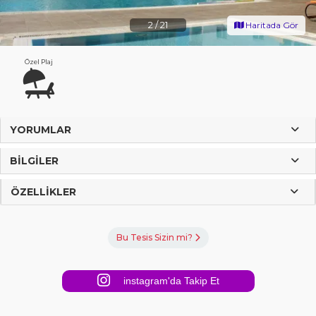
2
/
21
Haritada Gör
Özel Plaj
YORUMLAR
BILGILER
ÖZELLIKLER
Bu Tesis Sizin mi?
instagram'da Takip Et