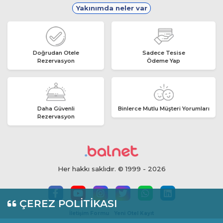
Yakınımda neler var
Doğrudan Otele
Sadece Tesise
Rezervasyon
Ödeme Yap
Daha Güvenli
Binlerce Mutlu Müşteri Yorumları
Rezervasyon
Her hakkı saklıdır. © 1999 - 2026
ÇEREZ POLİTİKASI
İletişim Formu
Yeni Otel Kayıt