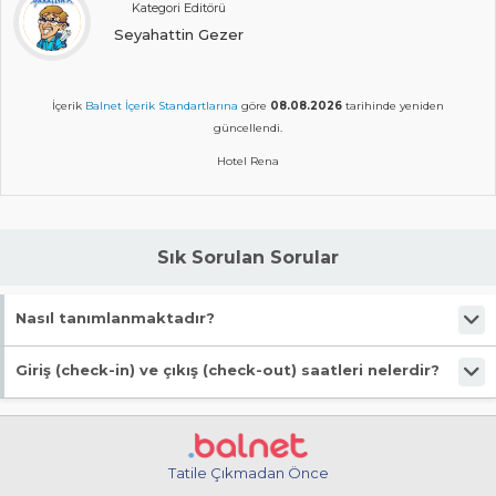
Kategori Editörü
Seyahattin Gezer
İçerik
Balnet İçerik Standartlarına
göre
08.08.2026
tarihinde yeniden
güncellendi.
Hotel Rena
Sık Sorulan Sorular
Nasıl tanımlanmaktadır?
Tesis Otel statüsündedir. Öne çıkan özellikleri "Özel Plaj" şeklindedir.
Giriş (check-in) ve çıkış (check-out) saatleri nelerdir?
Giriş en erken 13:00, çıkış en geç 11:00 saatindedir.
Tatile Çıkmadan Önce