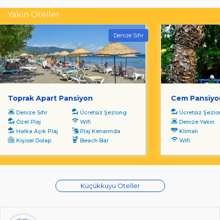
Yakın Oteller
Denize Sıfır
Toprak Apart Pansiyon
Cem Pansiyo
Denize Sıfır
Ücretsiz Şezlong
Ücretsiz Şezl
Özel Plaj
Wifi
Denize Yakın
Halka Açık Plaj
Plaj Kenarında
Klimalı
Kişisel Dolap
Beach Bar
Wifi
Küçükkuyu Oteller