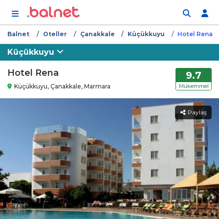
İçeriğe atla
Balnet
Oteller
Çanakkale
Küçükkuyu
Hotel Rena
Küçükkuyu
Hotel Rena
9.7
Küçükkuyu, Çanakkale, Marmara
Mükemmel
Paylaş