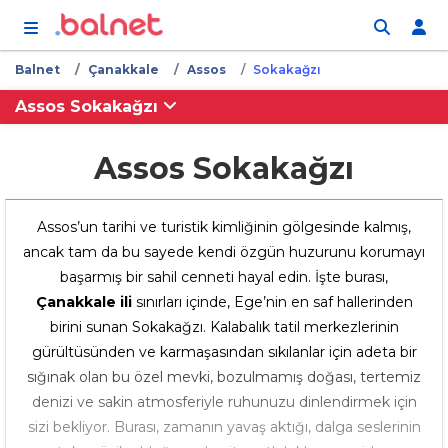
İçeriğe atla
Balnet
Çanakkale
Assos
Sokakağzı
Assos Sokakağzı
Assos Sokakağzı
Assos’un tarihi ve turistik kimliğinin gölgesinde kalmış,
ancak tam da bu sayede kendi özgün huzurunu korumayı
başarmış bir sahil cenneti hayal edin. İşte burası,
Çanakkale ili
sınırları içinde, Ege’nin en saf hallerinden
birini sunan Sokakağzı. Kalabalık tatil merkezlerinin
gürültüsünden ve karmaşasından sıkılanlar için adeta bir
sığınak olan bu özel mevki, bozulmamış doğası, tertemiz
denizi ve sakin atmosferiyle ruhunuzu dinlendirmek için
sizi bekliyor. Burası, zamanın yavaş aktığı, dalga seslerinin