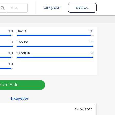
ra
GIRIŞ YAP
ÜYE OL
9.8
Havuz
9.5
10
Konum
9.8
9.8
Temizlik
9.8
9.8
rum Ekle
Şikayetler
24.04.2023