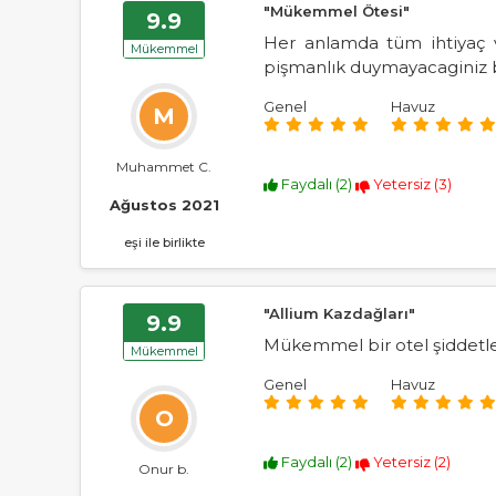
"Mükemmel Ötesi"
9.9
Her anlamda tüm ihtiyaç ve
Mükemmel
pişmanlık duymayacaginiz bi
Genel
Havuz
M
Muhammet C.
Faydalı (
2
)
Yetersiz (
3
)
Ağustos 2021
eşi ile birlikte
"Allium Kazdağları"
9.9
Mükemmel bir otel şiddetle
Mükemmel
Genel
Havuz
O
Faydalı (
2
)
Yetersiz (
2
)
Onur b.