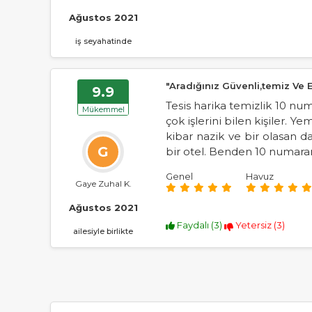
Ağustos 2021
iş seyahatinde
"Aradığınız Güvenli,temiz Ve 
9.9
Tesis harika temizlik 10 nu
Mükemmel
çok işlerini bilen kişiler. Y
kibar nazik ve bir olasan 
G
bir otel. Benden 10 numaran
Genel
Havuz
Gaye Zuhal K.
Ağustos 2021
Faydalı (
3
)
Yetersiz (
3
)
ailesiyle birlikte