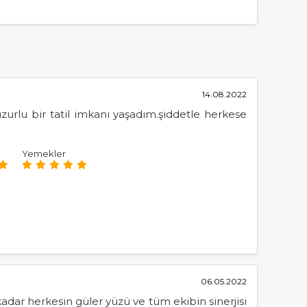
14.08.2022
huzurlu bir tatil imkanı yaşadım.şiddetle herkese
Yemekler
06.05.2022
kadar herkesin güler yüzü ve tüm ekibin sinerjisi