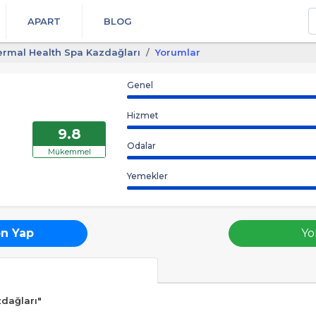
A
APART
BLOG
hermal Health Spa Kazdağları
Yorumlar
Genel
Hizmet
9.8
Odalar
Mükemmel
Yemekler
n Yap
Yo
zdağları"