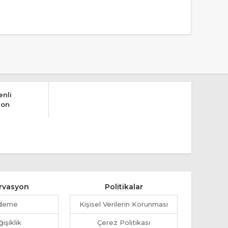
nli
yon
rvasyon
Politikalar
deme
Kişisel Verilerin Korunması
işiklik
Çerez Politikası