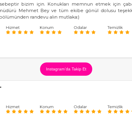
li sebeptir bizim için. Konukları memnun etmek için ça
 müdürü Mehmet Bey ve tüm ekibe gönül dolusu teşekk
 bölümünden randevu alın mutlaka:)
Hizmet
Konum
Odalar
Temizlik
Instagram’da Takip Et
"
Hizmet
Konum
Odalar
Temizlik