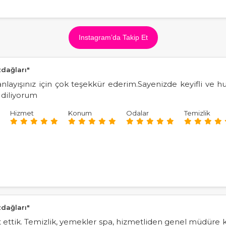
Instagram’da Takip Et
zdağları"
 anlayışınız için çok teşekkür ederim.Sayenizde keyifli ve 
 diliyorum
Hizmet
Konum
Odalar
Temizlik
zdağları"
et ettik. Temizlik, yemekler spa, hizmetliden genel müdüre 