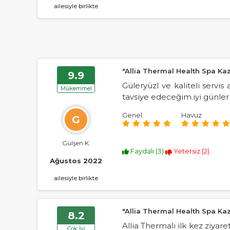
ailesiyle birlikte
"Allia Thermal Health Spa Ka
9.9
Güleryüzl ve kaliteli servis
Mükemmel
tavsiye edeceğim.iyi günler
Genel
Havuz
G
Gülşen K.
Faydalı (
3
)
Yetersiz (
2
)
Ağustos 2022
ailesiyle birlikte
"Allia Thermal Health Spa Ka
8.2
Allia Thermali ilk kez ziyar
Çok İyi