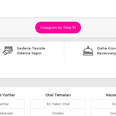
Instagram’da Takip Et
Sadece Tesiste
Daha Güve
Ödeme Yapın
Rezervas
 Yurtlar
Otel Temaları
Reze
antlar
En Yakın Otel
Ö
ekanları
Oteller
Değ