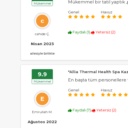
Mükemmel bir tatil yaptık ,p
Mükemmel
Genel
Havuz
c
Faydalı (
1
)
Yetersiz (
2
)
cahide Ç.
Nisan 2023
ailesiyle birlikte
"Allia Thermal Health Spa Ka
9.9
En başta tüm personellere
Mükemmel
Genel
Havuz
E
Faydalı (
7
)
Yetersiz (
2
)
Emrullah M.
Ağustos 2022