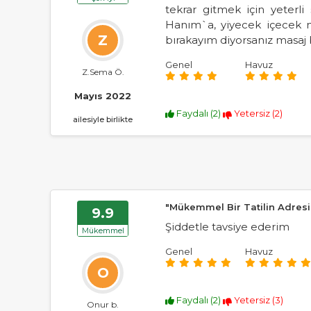
tekrar gitmek için yeter
Hanım`a, yiyecek içecek
Z
bırakayım diyorsanız masaj
Genel
Havuz
Z.Sema Ö.
Mayıs 2022
Faydalı (
2
)
Yetersiz (
2
)
ailesiyle birlikte
"Mükemmel Bir Tatilin Adresi
9.9
Şiddetle tavsiye ederim
Mükemmel
Genel
Havuz
O
Faydalı (
2
)
Yetersiz (
3
)
Onur b.