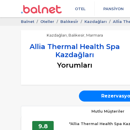
OTEL
PANSIYON
Balnet
Oteller
Balıkesi̇r
Kazdağları
Alli̇a T
Kazdağları, Balıkesir, Marmara
Allia Thermal Health Spa
Kazdağları
Yorumları
Rezervasyo
Mutlu Müşteriler
"Allia Thermal Health Spa Ka
9.8