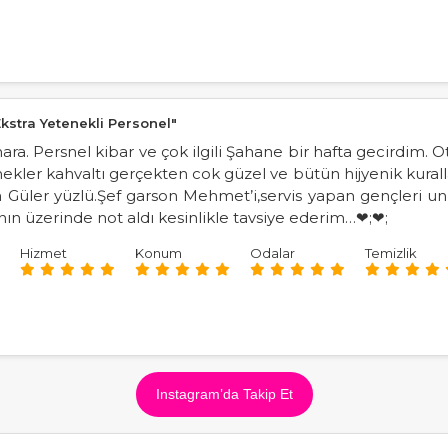
Ekstra Yetenekli Personel"
mara. Persnel kibar ve çok ilgili Şahane bir hafta gecirdim.
emekler kahvaltı gerçekten cok güzel ve bütün hijyenik kuralla
da Güler yüzlü.Şef garson Mehmet’i,servis yapan gençleri u
ın üzerinde not aldı kesinlikle tavsiye ederim…❤;❤;
Hizmet
Konum
Odalar
Temizlik
Instagram’da Takip Et