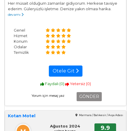
Her müsait olduğum zamanlar gidiyorum. Herkese tavsiye
ederim. Güleryüzlü işletme. Denize yakın olması harika.
devamı
Genel
Hizmet
Konum
Odalar
Temizlik
Otele Git
Faydalı (
0
)
Yetersiz (
0
)
GÖNDER
Kotan Motel
Marmara / Balıkesir / Avşa Adası
Ağustos 2024
9.9