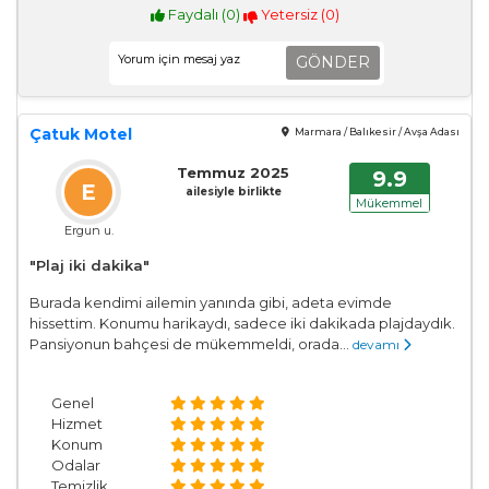
Faydalı (
0
)
Yetersiz (
0
)
GÖNDER
Çatuk Motel
Marmara / Balıkesir / Avşa Adası
Temmuz 2025
9.9
E
ailesiyle birlikte
Mükemmel
Ergun u.
"Plaj iki dakika"
Burada kendimi ailemin yanında gibi, adeta evimde
hissettim. Konumu harikaydı, sadece iki dakikada plajdaydık.
Pansiyonun bahçesi de mükemmeldi, orada...
devamı
Genel
Hizmet
Konum
Odalar
Temizlik