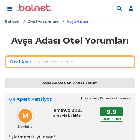
İçeriğe atla
Balnet
Otel Yorumları
Avşa Adası
Avşa Adası Otel Yorumları
Otel Ara :
Avşa Adası Son 7 Otel Yorum
Ok Apart Pansiyon
Marmara / Balıkesir / Avşa Adası
Temmuz 2025
9.9
M
ailesiyle birlikte
Mükemmel
Mevlüt y.
"İşletmecisi iyi insan"