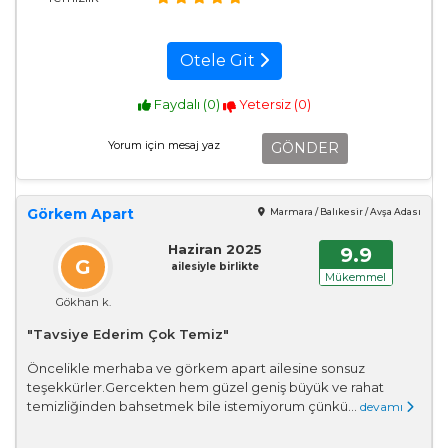
Otele Git
Faydalı (
0
)
Yetersiz (
0
)
GÖNDER
Görkem Apart
Marmara / Balıkesir / Avşa Adası
Haziran 2025
9.9
G
ailesiyle birlikte
Mükemmel
Gökhan k.
"Tavsiye Ederim Çok Temiz"
Öncelikle merhaba ve görkem apart ailesine sonsuz
teşekkürler.Gercekten hem güzel geniş büyük ve rahat
temizliğinden bahsetmek bile istemiyorum çünkü...
devamı