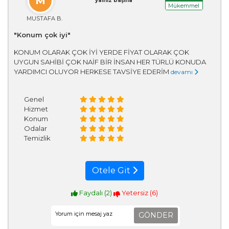
M
yalnız başına
Mükemmel
MUSTAFA B.
"Konum çok iyi"
KONUM OLARAK ÇOK İYİ YERDE FİYAT OLARAK ÇOK
UYGUN SAHİBİ ÇOK NAİF BİR İNSAN HER TÜRLÜ KONUDA
YARDIMCI OLUYOR HERKESE TAVSİYE EDERİM
devamı
Genel
Hizmet
Konum
Odalar
Temizlik
Otele Git
Faydalı (
2
)
Yetersiz (
6
)
GÖNDER