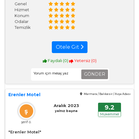
Genel
Hizmet
Konum
Odalar
Temizlik
Otele Git
Faydalı (
0
)
Yetersiz (
0
)
GÖNDER
Erenler Motel
Marmara / Balıkesir / Avşa Adası
Aralık 2023
9.2
ş
yalnız başına
Mükemmel
şerif ö.
"Erenler Motel"