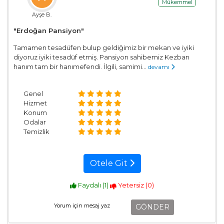
Mükemmel
Ayşe B.
"Erdoğan Pansiyon"
Tamamen tesadüfen bulup geldiğimiz bir mekan ve iyiki
diyoruz iyiki tesadüf etmiş. Pansiyon sahibemiz Kezban
hanım tam bir hanımefendi. İlgili, samimi...
devamı
Genel
Hizmet
Konum
Odalar
Temizlik
Otele Git
Faydalı (
1
)
Yetersiz (
0
)
GÖNDER