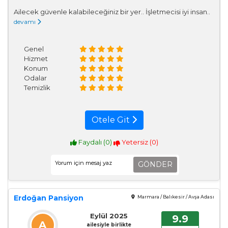
Ailecek güvenle kalabileceğiniz bir yer.. İşletmecisi iyi insan..
devamı
Genel
Hizmet
Konum
Odalar
Temizlik
Otele Git
Faydalı (
0
)
Yetersiz (
0
)
GÖNDER
Erdoğan Pansiyon
Marmara / Balıkesir / Avşa Adası
Eylül 2025
9.9
A
ailesiyle birlikte