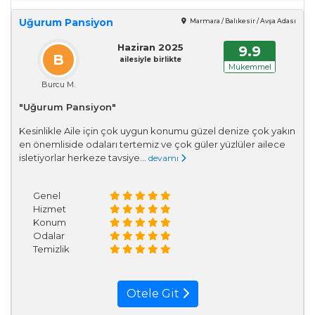
Uğurum Pansiyon
Marmara / Balıkesir / Avşa Adası
Haziran 2025
9.9
B
ailesiyle birlikte
Mükemmel
Burcu M.
"Uğurum Pansiyon"
Kesinlikle Aile için çok uygun konumu güzel denize çok yakın
en önemliside odaları tertemiz ve çok güler yüzlüler ailece
isletiyorlar herkeze tavsiye...
devamı
Genel
Hizmet
Konum
Odalar
Temizlik
Otele Git