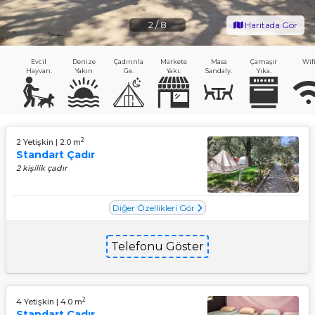
2
/
8
Haritada Gör
Evcil
Denize
Çadırınla
Markete
Masa
Çamaşır
Wif
Hayvan.
Yakın
Ge.
Yakı.
Sandaly.
Yıka.
2
2 Yetişkin | 2.0 m
Standart Çadır
2 kişilik çadır
Diğer Özellikleri Gör
Telefonu Göster
2
4 Yetişkin | 4.0 m
Standart Çadır