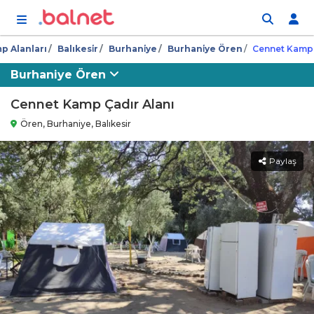
İçeriğe atla
p Alanları
Balıkesi̇r
Burhani̇ye
Burhani̇ye Ören
Cennet Kamp 
Burhaniye Ören
Cennet Kamp Çadır Alanı
Ören, Burhaniye, Balıkesir
Paylaş