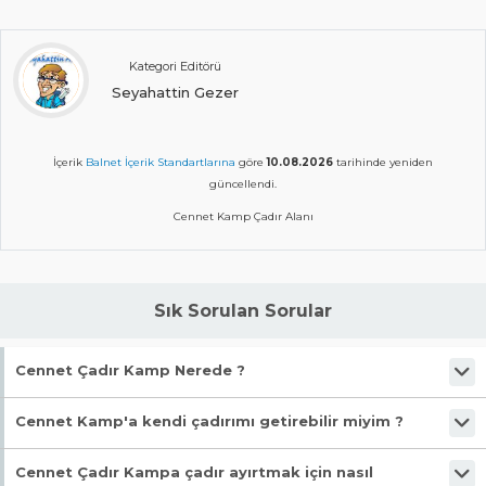
Kategori Editörü
Seyahattin Gezer
İçerik
Balnet İçerik Standartlarına
göre
10.08.2026
tarihinde yeniden
güncellendi.
Cennet Kamp Çadır Alanı
Sık Sorulan Sorular
Cennet Çadır Kamp Nerede ?
Burhaniye Ören'de , Ören Merkez'de denize çok yakın mesafededir.
Cennet Kamp'a kendi çadırımı getirebilir miyim ?
Evet.. Kendi çadırızı getirerek kamp yapabilirsiniz.
Cennet Çadır Kampa çadır ayırtmak için nasıl