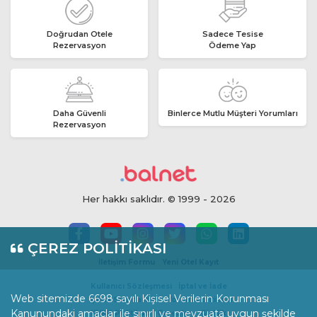
Doğrudan Otele
Sadece Tesise
Rezervasyon
Ödeme Yap
Daha Güvenli
Binlerce Mutlu Müşteri Yorumları
Rezervasyon
Her hakkı saklıdır. © 1999 - 2026
ÇEREZ POLİTİKASI
İletişim Formu
Yeni Otel Kayıt
Kullanıcı Sözleşmesi
İptal ve İade
Web sitemizde 6698 sayılı Kişisel Verilerin Korunması
İçerik Standartları
Yorum Politikası
Kanunundaki amaçlar ile sınırlı ve mevzuata uygun şekilde
KVKK Politikası
Çerezler
Gizlilik