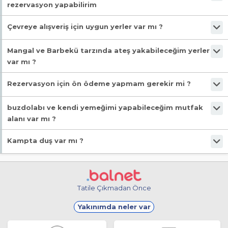
rezervasyon yapabilirim
Cennet Kampa mesaj göndererek, tesis telefonlarını arayarak
Çevreye alışveriş için uygun yerler var mı ?
rezervasyon yapabilirisiniz.
Evet. Cennet Kamp Merkezi bir konumda ve çevrede marketler,
Mangal ve Barbekü tarzında ateş yakabileceğim yerler
cafeler ve yeme içme için yakın mekanlar mevcuttur.
var mı ?
Evet. Mangal yapmak ve ateş yakmak için özel alanı mevcuttur
Rezervasyon için ön ödeme yapmam gerekir mi ?
Yaz dönemi yoğun dönemde yer ayırttığınızda ön ödeme alınıyor,
buzdolabı ve kendi yemeğimi yapabileceğim mutfak
fakat daha sakin sezonda ön ödeme talep edilmiyor.
alanı var mı ?
Evet. İki çadırın ortak kullandığı buzdolabı ve ortak mutfak alanı
Kampta duş var mı ?
mevcuttur.
Evet. Kamp alanında ortak duş alanı mevcuttur.
Tatile Çıkmadan Önce
Yakınımda neler var