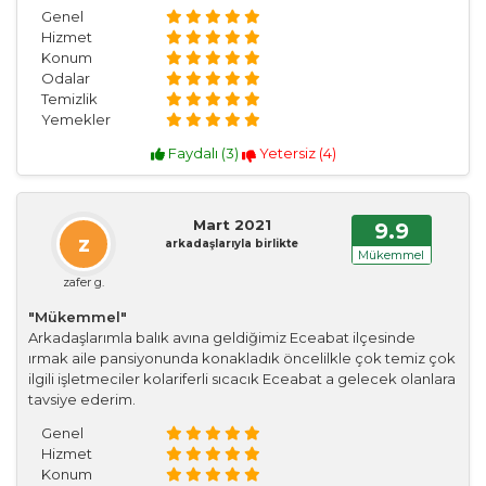
Genel
Hizmet
Konum
Odalar
Temizlik
Yemekler
Faydalı (
3
)
Yetersiz (
4
)
Mart 2021
9.9
z
arkadaşlarıyla birlikte
Mükemmel
zafer g.
"Mükemmel"
Arkadaşlarımla balık avına geldiğimiz Eceabat ilçesinde
ırmak aile pansiyonunda konakladık öncelilkle çok temiz çok
ilgili işletmeciler kolariferli sıcacık Eceabat a gelecek olanlara
tavsiye ederim.
Genel
Hizmet
Konum