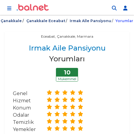
İçeriğe atla
Çanakkale
Çanakkale Eceabat
Irmak Ai̇le Pansi̇yonu
Yorumlar
Eceabat, Çanakkale, Marmara
Irmak Aile Pansiyonu
Yorumları
10
Mükemmel
Genel
Hizmet
Konum
Odalar
Temizlik
Yemekler