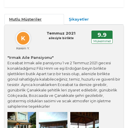
Mutlu Müşteriler
Şikayetler
Temmuz 2021
9.9
K
ailesiyle birlikte
Mükemmel
Kerem Y.
"Irmak Aile Pansiyonu"
Eceabat Irmak aile pansiyonu 1 ve 2 Temmuz 2021 gecesi
konakladığımız Filiz Hnm ve eşi Erdoğan beyin birlikte
işlettikleri butik Apart tarzı bir tesis olup, ailenizle birlikte
gönül rahatlığıyla kalabileceğiniz, temiz, huzurlu ve güvenli bir
tesistir. Ayrıca konaklarken Eceabat ta denize girebilir,
günübirlik Çanakkale şehitlik leri ziyaret edilebilir, günübirlik
Gökçeada, Bozcaada ve Çanakkale şehri gezilebilir,
göstermiş oldukları saöimi ve sıcak atmosfer için işletme
sahiplerine teşekkürler