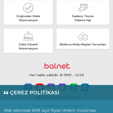
Doğrudan Otele
Sadece Tesise
Rezervasyon
Ödeme Yap
Daha Güvenli
Binlerce Mutlu Müşteri Yorumları
Rezervasyon
Her hakkı saklıdır. © 1999 - 2026
ÇEREZ POLİTİKASI
İletişim Formu
Yeni Otel Kayıt
Kullanıcı Sözleşmesi
İptal ve İade
Web sitemizde 6698 sayılı Kişisel Verilerin Korunması
İçerik Standartları
Yorum Politikası