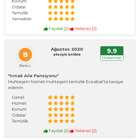
Konum
Odalar
Temizlik
Yemekler
Faydalı (
2
)
Yetersiz (
2
)
Ağustos 2020
9.9
B
ailesiyle birlikte
Mükemmel
Baris c.
"Irmak Aile Pansiyonu"
Muhteşem hizmet muhteşem temizlik Eceabat'ta tavsiye
ederim
Genel
Hizmet
Konum
Odalar
Temizlik
Faydalı (
2
)
Yetersiz (
2
)