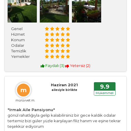
Genel
Hizmet
Konum
Odalar
Temizlik
Yemekler
Faydalı (
3
)
Yetersiz (
2
)
Haziran 2021
9.9
m
ailesiyle birlikte
Mükemmel
mürüvvet m.
"Irmak Aile Pansiyonu"
gönül rahatlığıyla gelip kalabilirsiniz bir gece kaldık odalar
tertemiz bizi güler yüzle karşılayan filiz hanım ve eşine tekrar
teşekkür ediyorum