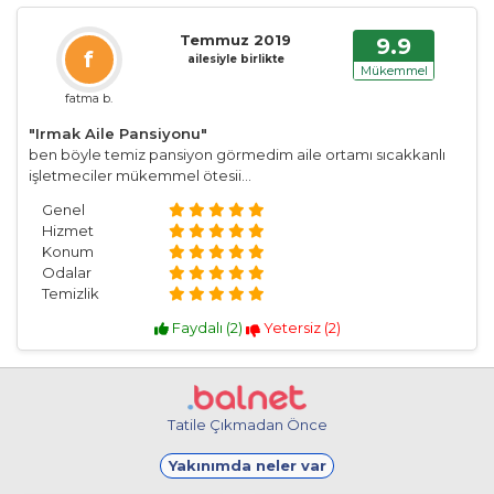
Temmuz 2019
9.9
f
ailesiyle birlikte
Mükemmel
fatma b.
"Irmak Aile Pansiyonu"
ben böyle temiz pansiyon görmedim aile ortamı sıcakkanlı
işletmeciler mükemmel ötesii...
Genel
Hizmet
Konum
Odalar
Temizlik
Faydalı (
2
)
Yetersiz (
2
)
Tatile Çıkmadan Önce
Yakınımda neler var