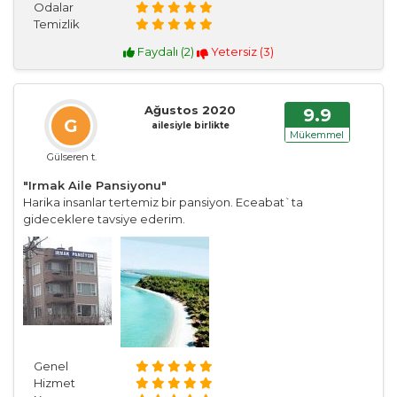
Odalar
Temizlik
Faydalı (
2
)
Yetersiz (
3
)
Ağustos 2020
9.9
G
ailesiyle birlikte
Mükemmel
Gülseren t.
"Irmak Aile Pansiyonu"
Harika insanlar tertemiz bir pansiyon. Eceabat`ta
gideceklere tavsiye ederim.
Genel
Hizmet