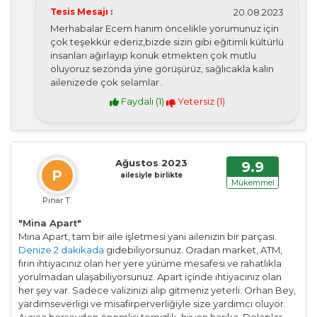
Tesis Mesajı :
20.08.2023
Merhabalar Ecem hanım öncelikle yorumunuz için
çok teşekkür ederiz,bizde sizin gibi eğitimli kültürlü
insanları ağırlayıp konuk etmekten çok mutlu
oluyoruz sezonda yine görüşürüz, sağlıcakla kalın
ailenizede çok selamlar..
Faydalı (
1
)
Yetersiz (
1
)
Ağustos 2023
9.9
P
ailesiyle birlikte
Mükemmel
Pınar T.
"Mina Apart"
Mina Apart, tam bir aile işletmesi yani ailenizin bir parçası.
Denize 2 dakikada
gidebiliyorsunuz. Oradan market, ATM,
fırın ihtiyacınız olan her yere yürüme mesafesi ve rahatlıkla
yorulmadan ulaşabiliyorsunuz. Apart içinde ihtiyacınız olan
her şey var. Sadece valizinizi alıp gitmeniz yeterli. Orhan Bey,
yardimseverligi ve misafirperverliğiyle size yardımcı oluyor.