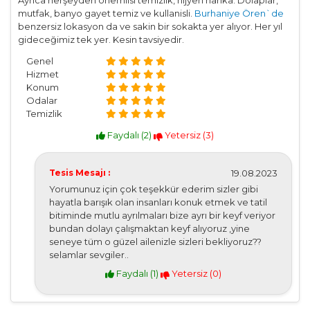
Ayrıca herşeyden önemlisi temizlik, hijyen harika. Dolaplar,
mutfak, banyo gayet temiz ve kullanisli.
Burhaniye Ören`de
benzersiz lokasyon da ve sakin bir sokakta yer alıyor. Her yıl
gideceğimiz tek yer. Kesin tavsiyedir.
Genel
Hizmet
Konum
Odalar
Temizlik
Faydalı (
2
)
Yetersiz (
3
)
Tesis Mesajı :
19.08.2023
Yorumunuz için çok teşekkür ederim sizler gibi
hayatla barışık olan insanları konuk etmek ve tatil
bitiminde mutlu ayrılmaları bize ayrı bir keyf veriyor
bundan dolayı çalışmaktan keyf alıyoruz ,yine
seneye tüm o güzel ailenizle sizleri bekliyoruz??
selamlar sevgiler..
Faydalı (
1
)
Yetersiz (
0
)