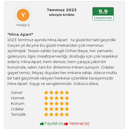
Temmuz 2023
9.9
Y
ailesiyle birlikte
Mükemmel
Yılmaz S.
"Mina Apart"
2023 Temmuz ayında Mina Apart `ta güzel bir tatil geçirdik.
Geçen yıl da yine bu güzel mekandan çok memnun
ayrılmıştık. Tesisin sahibi Sevgili Orhan Beye, her zamanki
güleryüzü, ilgisi, misafirperverliği, dostluğu için çok teşekkür
ederiz. Mina Apart, hem denize, hem çarşıya yakın bir
konumda, sakin, tam bir dinlenme imkanı sunuyor. Odalar
gayet temiz, ihtiyaç duyulan her imkana sahip. Ailece mutlu
bir tatil geçirmek isteyen herkese içtenlikle tavsiyemizdir
Mina Apart. Saygı ve sevgilerimizle. Sökücü Ailesi,
Genel
Hizmet
Konum
Odalar
Temizlik
Faydalı (
4
)
Yetersiz (
4
)