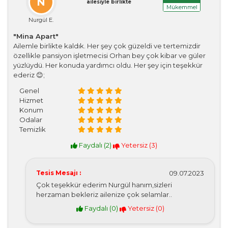
N
ailesiyle birlikte
Mükemmel
Nurgül E.
"Mina Apart"
Ailemle birlikte kaldık. Her şey çok güzeldi ve tertemizdir
özellikle pansiyon işletmecisi Orhan bey çok kibar ve güler
yüzlüydü. Her konuda yardımcı oldu. Her şey için teşekkür
ederiz 😊;
Genel
Hizmet
Konum
Odalar
Temizlik
Faydalı (
2
)
Yetersiz (
3
)
Tesis Mesajı :
09.07.2023
Çok teşekkür ederim Nurgül hanım,sizleri
herzaman bekleriz ailenize çok selamlar..
Faydalı (
0
)
Yetersiz (
0
)