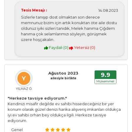
Tesis Mesajı :
14.08.2023
Sizlerle tanışıp dost olmaktan son derece
memnunuz bizim için artık konuktan öte aile dostu
oldunuz iyiki sizleri tanıdık, Melek hanıma Çiğdem
hanıma çok selamlarımızı söyleyin, görüşmek
üzere hoşçakalın..
Faydalı (
0
)
Yetersiz (
0
)
Ağustos 2023
9.9
Y
ailesiyle birlikte
Mükemmel
YILMAZ Ö.
"Herkeze tavsiye ediyorum."
Kendinizi misafir değilde ev sahibi hissedeceğiniz bir yer
konum olarak güzel denizi harika alışveriş imkanları oldukça
iyi.ev sahibi orhan bey oldukça ilgili. Herkeze tavsiye
ediyorum.
Genel