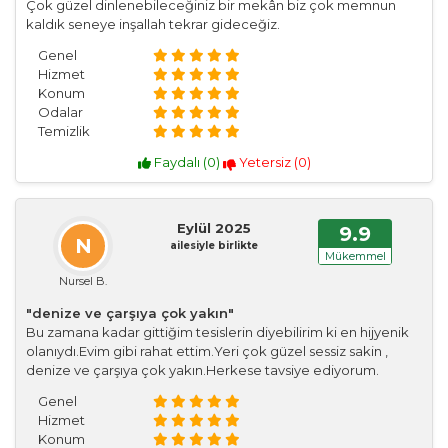
Çok güzel dinlenebileceğiniz bir mekân biz çok memnun
kaldık seneye inşallah tekrar gideceğiz.
Genel
Hizmet
Konum
Odalar
Temizlik
Faydalı (
0
)
Yetersiz (
0
)
Eylül 2025
9.9
N
ailesiyle birlikte
Mükemmel
Nursel B.
"denize ve çarşıya çok yakın"
Bu zamana kadar gittiğim tesislerin diyebilirim ki en hijyenik
olanıydı.Evim gibi rahat ettim.Yeri çok güzel sessiz sakin ,
denize ve çarşıya çok yakın.Herkese tavsiye ediyorum.
Genel
Hizmet
Konum