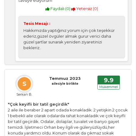
tavsiye ediyorum
Faydalı (
0
)
Yetersiz (
0
)
Tesis Mesajı :
Hakkımızda yaptığınız yorum için çok teşekkür
ederiz,güzel övgüler almak gurur verici daha
güzel şartlar sunarak yeniden ziyaretinizi
bekleriz..
Temmuz 2023
9.9
S
ailesiyle birlikte
Mükemmel
Serkan B.
"Çok keyifli bir tatil geçirdik"
2 aile ile beraber 2 apart odada konakladık. 2 yetişkin 2 çocuk
1 bebekli aile olarak odalarda rahat konakladık ve çok keyifli
bir tatil geçirdik. Odalar, dolaplar, tuvalet ve banyo gayet
temizdi. İşletmeci Orhan bey ilgili ve güleryüzlüydü,her
konuda yardımcı oldu. Konum olarak da çıkmaz sokak