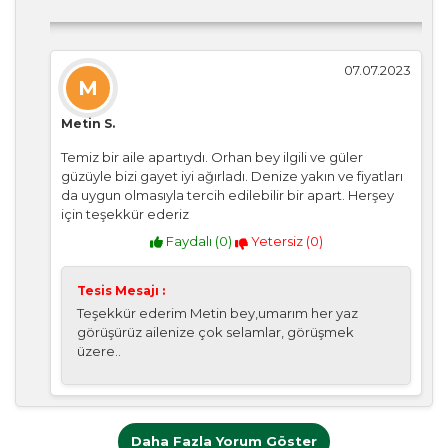
07.07.2023
M
Metin S.
Temiz bir aile apartıydı. Orhan bey ilgili ve güler
güzüyle bizi gayet iyi ağırladı. Denize yakın ve fiyatları
da uygun olmasıyla tercih edilebilir bir apart. Herşey
için teşekkür ederiz
Faydalı (
0
)
Yetersiz (
0
)
Tesis Mesajı :
Teşekkür ederim Metin bey,umarım her yaz
görüşürüz ailenize çok selamlar, görüşmek
üzere..
Daha Fazla Yorum Göster