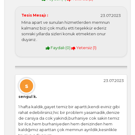
Tesis Mesajı :
23.07.2023
Mina apart ve sunulan hizmetlerden memnun
kalmanız bizi çok mutlu etti teşekkür ederiz
sonraki yıllarda sizleri konuk etmekten onur
duyarız..
Faydalı (
0
)
Yetersiz (
1
)
23.07.2023
s
sengul k.
1 hafta kaldik,gayet temiz bir apartti,kendi eviniz gibi
rahat edebilirsiniz,hic bir problem yasamadik,denize
de carsiya da cok yakindi,burhaniye cok sakin temiz
bir ilce,hem burhaniyeden hem denizinden hem
kaldığımız aparttan çok memnun ayrildik,kesinlikle