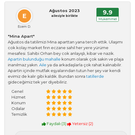
Ağustos 2023
9.9
E
ailesiyle birlikte
Mükemmel
Ecem D.
"Mina Apart"
Ağustos da tatilimizi Mina aparttan yana tercih ettik. Ulaşımı
cok kolay market fırın eczane sahil her yere yürüme
mesafesi. Sahibi Orhan bey cok anlayışlı, kibar ve nazik.
Apartin bulunduğu mahalle
konum olarak çok sakin ve plaja
inanılmaz yakın.
Aile
ya da arkadaşlarla çok rahat kalınabilir.
Apartin içinde mutfak eşyalarından tutun her şey var kendi
evimiz de kalır gibi kaldık. Bundan sonra
tatillerde
gideceğimiz tek yer diyebiliriz.
Genel
Hizmet
Konum
Odalar
Temizlik
Faydalı (
3
)
Yetersiz (
2
)