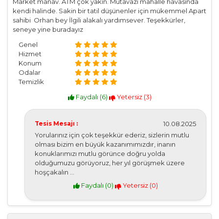
Market manav. ATM çok yakın. Mütavazi mahalle havasında
kendi halinde. Sakin bir tatil düşünenler için mükemmel Apart
sahibi Orhan bey İlgili alakalı yardımsever. Teşekkürler,
seneye yine buradayız
Genel
Hizmet
Konum
Odalar
Temizlik
Faydalı (
6
)
Yetersiz (
3
)
Tesis Mesajı :
10.08.2025
Yorularınız için çok teşekkür ederiz, sizlerin mutlu
olması bizim en büyük kazanımımızdır, inanın
konuklarımızı mutlu görünce doğru yolda
olduğumuzu görüyoruz, her yıl görüşmek üzere
hoşçakalın …
Faydalı (
0
)
Yetersiz (
0
)