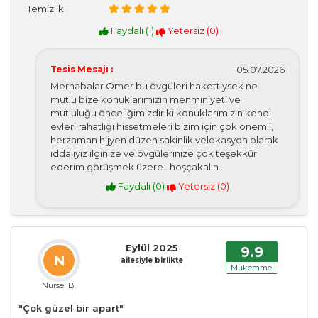
Temizlik
Faydalı (
1
)
Yetersiz (
0
)
Tesis Mesajı :
05.07.2026
Merhabalar Ömer bu övgüleri hakettiysek ne
mutlu bize konuklarımızın menmıniyeti ve
mutluluğu önceliğimizdir ki konuklarımızın kendi
evleri rahatlığı hissetmeleri bizim için çok önemli,
herzaman hijyen düzen sakinlik velokasyon olarak
iddalıyız ilginize ve övgülerinize çok teşekkür
ederim görüşmek üzere.. hoşçakalın..
Faydalı (
0
)
Yetersiz (
0
)
Eylül 2025
9.9
N
ailesiyle birlikte
Mükemmel
Nursel B.
"Çok güzel bir apart"