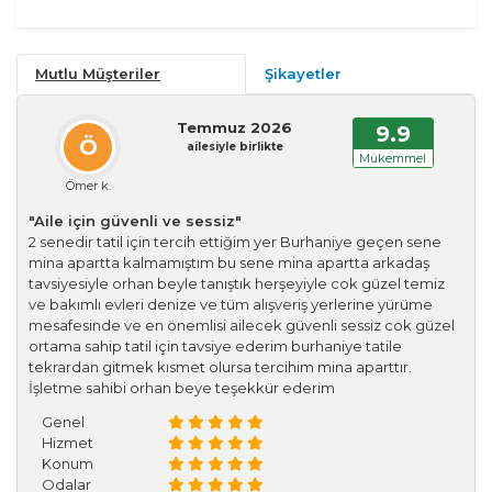
Mutlu Müşteriler
Şikayetler
Temmuz 2026
9.9
Ö
ailesiyle birlikte
Mükemmel
Ömer k.
"Aile için güvenli ve sessiz"
2 senedir tatil için tercih ettiğim yer Burhaniye geçen sene
mina apartta kalmamıştım bu sene mina apartta arkadaş
tavsiyesiyle orhan beyle tanıştık herşeyiyle cok güzel temiz
ve bakımlı evleri denize ve tüm alışveriş yerlerine yürüme
mesafesinde ve en önemlisi ailecek güvenli sessiz cok güzel
ortama sahip tatil için tavsiye ederim burhaniye tatile
tekrardan gitmek kısmet olursa tercihim mina aparttır.
İşletme sahibi orhan beye teşekkür ederim
Genel
Hizmet
Konum
Odalar