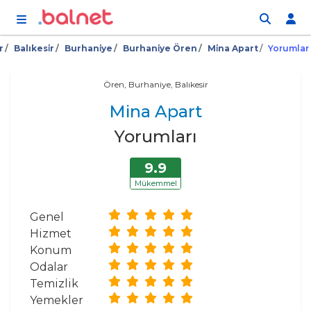
İçeriğe atla
r
Balıkesi̇r
Burhani̇ye
Burhani̇ye Ören
Mi̇na Apart
Yorumlar
Ören, Burhaniye, Balıkesir
Mina Apart
Yorumları
9.9
Mükemmel
Genel
Hizmet
Konum
Odalar
Temizlik
Yemekler