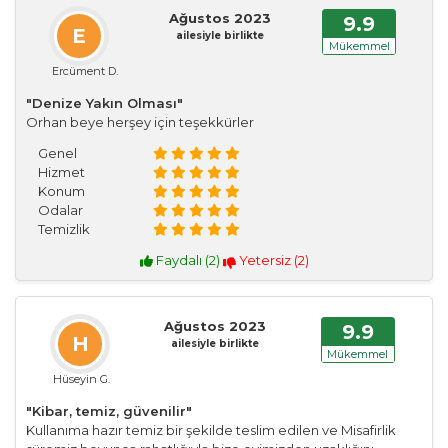
Ağustos 2023
9.9
E
ailesiyle birlikte
Mükemmel
Ercüment D.
"Denize Yakın Olması"
Orhan beye herşey için teşekkürler
Genel
Hizmet
Konum
Odalar
Temizlik
Faydalı (
2
)
Yetersiz (
2
)
Ağustos 2023
9.9
H
ailesiyle birlikte
Mükemmel
Hüseyin G.
"Kibar, temiz, güvenilir"
Kullanıma hazır temiz bir şekilde teslim edilen ve Misafirlik