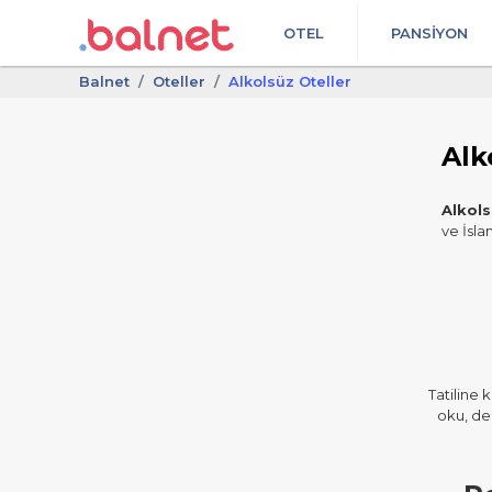
OTEL
PANSIYON
Balnet
Oteller
Alkolsüz Oteller
Alk
Alkols
ve İsla
Tatiline
oku, den