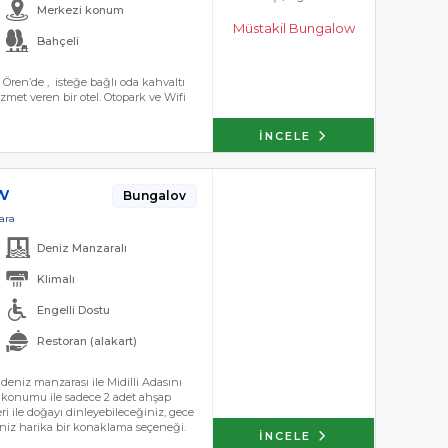
Merkezi konum
Müstakil Bungalow
Bahçeli
Ören’de , isteğe bağlı oda kahvaltı
zmet veren bir otel. Otopark ve Wifi
İNCELE
w
Bungalov
ara
Deniz Manzaralı
Klimalı
Engelli Dostu
Restoran (alakart)
eniz manzarası ile Midilli Adasını
 konumu ile sadece 2 adet ahşap
ri ile doğayı dinleyebileceğiniz, gece
ğiniz harika bir konaklama seçeneği.
İNCELE