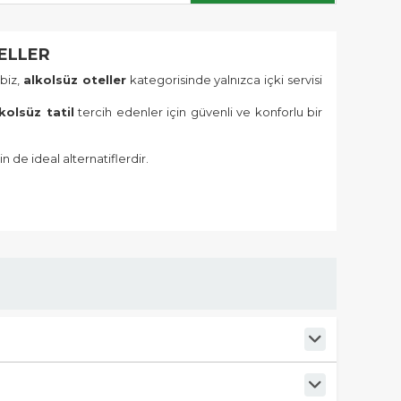
ELLER
biz,
alkolsüz oteller
kategorisinde yalnızca içki servisi
kolsüz tatil
tercih edenler için güvenli ve konforlu bir
in de ideal alternatiflerdir.
e
helal sertifikalı ürünler
kullanılır, alkollü içecekler
yet esasına göre tasarlanır. Aileler çocuklarıyla birlikte
e hizmet verir; restoran, minibar veya bar bölümlerinde alkol