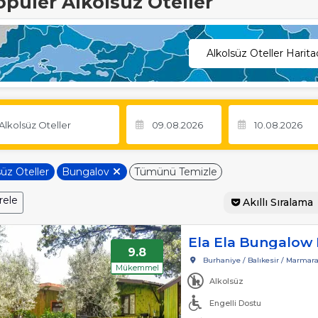
opüler Alkolsüz Oteller
Alkolsüz Oteller Harit
süz Oteller
Bungalov
Tümünü Temizle
rele
Akıllı Sıralama
Ela Ela Bungalow 
9.8
Burhaniye / Balıkesir / Marmar
Mükemmel
Alkolsüz
Engelli Dostu