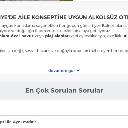
IYE'DE AILE KONSEPTINE UYGUN ALKOLSÜZ OT
ına uygun konaklama seçenekleri her geçen gün artıyor. Balnet olarak 
ete ve doğallığa önem veren tesisleri bir araya getiriyoruz.
nlara özel havuz
veya
plaj alanları
gibi ayrıcalıklarıyla, özellikle
al
er için değil, sessiz, huzurlu ve doğayla iç içe bir tatil isteyen herkes iç
GENEL ÖZELLIKLERI
devamını gör
zenine kadar
helal konsept
prensipleriyle hizmet verir. Menüd
En Çok Sorulan Sorular
 düzenlenir.
laj
ve
güneşlenme alanları
bulunur. Bu alanlar, gizlilik ve mahremi
.
rvisinin yapılmadığı tesislerdir. Bu oteller, helal konsept prensipleriyl
i ile Aynı mıdır?
 bir ortam sunmaktır.