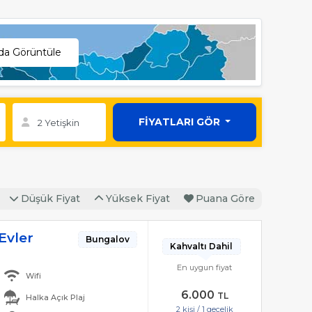
ada Görüntüle
FİYATLARI GÖR
Düşük Fiyat
Yüksek Fiyat
Puana Göre
Evler
Bungalov
Kahvaltı Dahil
a
En uygun fiyat
Wifi
6.000
TL
Halka Açık Plaj
2 kişi / 1 gecelik