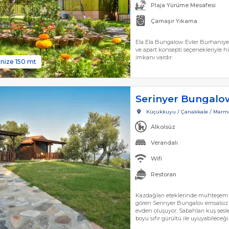
Plaja Yürüme Mesafesi
Çamaşır Yıkama
Ela Ela Bungalow Evler Burhaniye 
ve apart konsepti seçenekleriyle hi
imkanı vardır.
nize 150 mt
Serinyer Bungalo
Küçükkuyu / Çanakkale / Marm
Alkolsüz
Verandalı
Wifi
Restoran
Kazdağları eteklerinde muhteşem d
gören Serinyer Bungalov emsalsiz
evden oluşuyor. Sabahları kuş sesle
boyu sıfır gürültü ile uyuyabilece