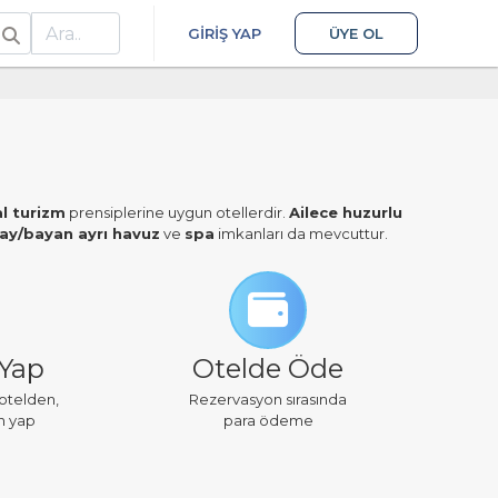
ra
GIRIŞ YAP
ÜYE OL
al turizm
prensiplerine uygun otellerdir.
Ailece huzurlu
ay/bayan ayrı havuz
ve
spa
imkanları da mevcuttur.
 Yap
Otelde Öde
 otelden,
Rezervasyon sırasında
n yap
para ödeme