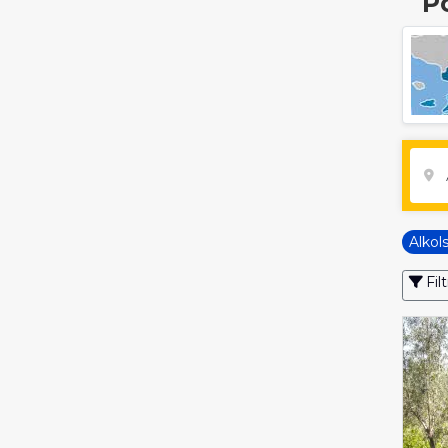
P
Alkol
Filt