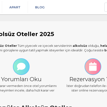
A
APART
BLOG
olsüz Oteller 2025
üz Oteller
Tüm yiyecek ve içecek servislerinin
alkolsüz
olduğu,
hel
mi görüşlere uygun tatil yapmak isteyenler için idealdir. Çoğu tesiste
b
Yorumları Oku
Rezervasyon
 karar vermeden önce otel yorumlarını
İster doğrudan telefon ile
eyimleri incele, daha hızlı karar ver
ister online rezervasyo