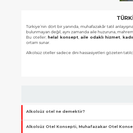
TÜRK
Türkiye’nin dört bir yanında, muhafazakâr tatil anlayış
bulunmayan değil, aynı zamanda aile huzuruna, mahremiy
Bu oteller;
helal konsept
,
aile odaklı hizmet
,
kadı
ortam sunar.
Alkolsüz oteller sadece dini hassasiyetleri gözeten tatilcil
Helal Konseptte Tatil Deneyimi
Alkolsüz oteller, yemek servisinden konaklama dü
bulundurulmaz ve mutfaklar tamamen bu konsepte göre
Kadınlara Özel Alanlar ve Aile Mahremiyeti
Alkolsüz otel ne demektir?
Birçok alkolsüz otelde
kadınlara özel havuz
,
spa
,
p
diledikleri gibi vakit geçirebilir, rahatlıkla denize girebilir
Alkolsüz otel, konaklama hizmetlerinde alkol satışının ve se
Alkolsüz Otel Konsepti, Muhafazakar Otel Konsept
Sessiz, Sakin ve Huzurlu Ortamlar
bulunmaz. Amaç, ailelere ve muhafazakâr tatilcilere huzurlu