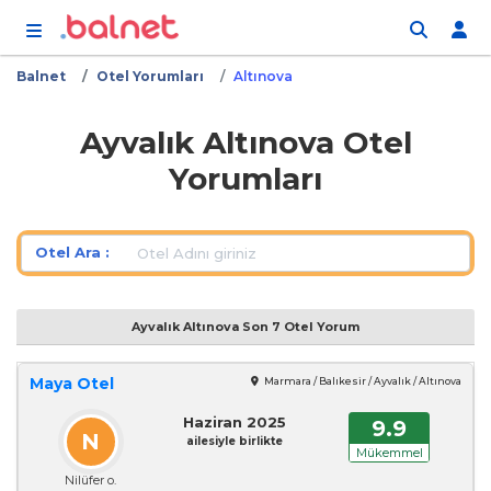
İçeriğe atla
Balnet
Otel Yorumları
Altınova
Ayvalık Altınova Otel
Yorumları
Otel Ara :
Ayvalık Altınova Son 7 Otel Yorum
Maya Otel
Marmara / Balıkesir / Ayvalık / Altınova
Haziran 2025
9.9
N
ailesiyle birlikte
Mükemmel
Nilüfer o.