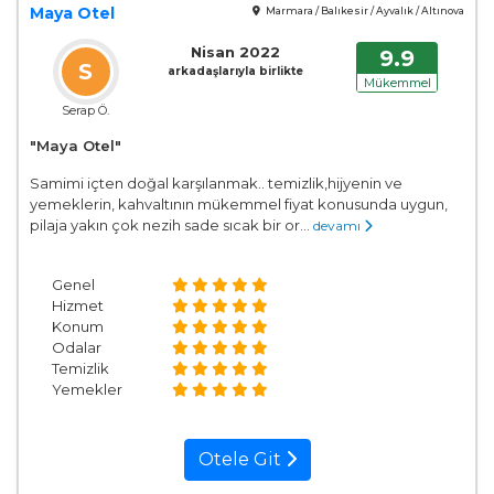
Maya Otel
Marmara / Balıkesir / Ayvalık / Altınova
Nisan 2022
9.9
S
arkadaşlarıyla birlikte
Mükemmel
Serap Ö.
"Maya Otel"
Samimi içten doğal karşılanmak.. temizlik,hijyenin ve
yemeklerin, kahvaltının mükemmel fiyat konusunda uygun,
pilaja yakın çok nezih sade sıcak bir or...
devamı
Genel
Hizmet
Konum
Odalar
Temizlik
Yemekler
Otele Git