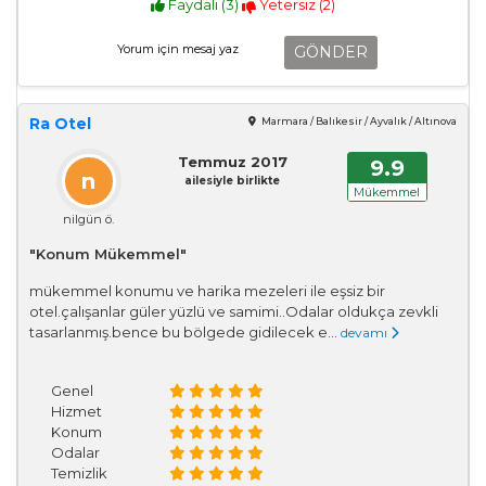
Faydalı (
3
)
Yetersiz (
2
)
GÖNDER
Ra Otel
Marmara / Balıkesir / Ayvalık / Altınova
Temmuz 2017
9.9
n
ailesiyle birlikte
Mükemmel
nilgün ö.
"Konum Mükemmel"
mükemmel konumu ve harika mezeleri ile eşsiz bir
otel.çalışanlar güler yüzlü ve samimi..Odalar oldukça zevkli
tasarlanmış.bence bu bölgede gidilecek e...
devamı
Genel
Hizmet
Konum
Odalar
Temizlik