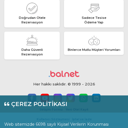
Doğrudan Otele
Sadece Tesise
Rezervasyon
Ödeme Yap
Daha Güvenli
Binlerce Mutlu Müşteri Yorumları
Rezervasyon
Her hakkı saklıdır. © 1999 - 2026
ÇEREZ POLİTİKASI
İletişim Formu
Yeni Otel Kayıt
Kullanıcı Sözleşmesi
İptal ve İade
Web sitemizde 6698 sayılı Kişisel Verilerin Korunması
İçerik Standartları
Yorum Politikası