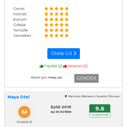
Genel
Hizmet
Konum
Odalar
Temizlik
Yemekler
Otele Git
Faydalı (
2
)
Yetersiz (
2
)
GÖNDER
Maya Otel
Marmara / Balıkesir / Ayvalık / Altınova
Eylül 2019
9.6
M
eşi ile birlikte
Mükemmel
Mustafa B.