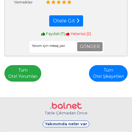
Yemekler
Otele Git
Faydalı (
7
)
Yetersiz (
2
)
GÖNDER
Tüm
Tüm
Otel Yorumları
Otel Şikayetleri
Tatile Çıkmadan Önce
Yakınımda neler var