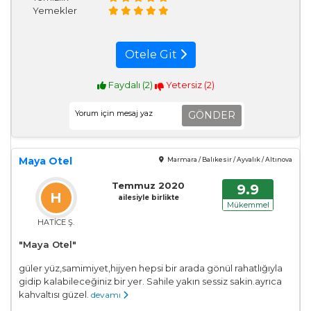
Yemekler
Otele Git
Faydalı (
2
)
Yetersiz (
2
)
GÖNDER
Maya Otel
Marmara / Balıkesir / Ayvalık / Altınova
Temmuz 2020
9.9
H
ailesiyle birlikte
Mükemmel
HATİCE Ş.
"Maya Otel"
güler yüz,samimiyet,hijyen hepsi bir arada gönül rahatlığıyla
gidip kalabileceğiniz bir yer. Sahile yakın sessiz sakin.ayrıca
kahvaltısı güzel.
devamı