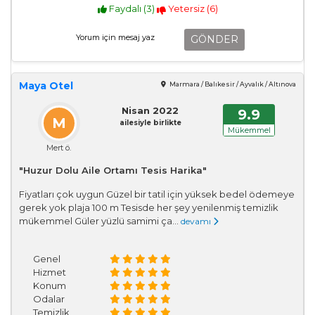
Faydalı (
3
)
Yetersiz (
6
)
GÖNDER
Maya Otel
Marmara / Balıkesir / Ayvalık / Altınova
Nisan 2022
9.9
M
ailesiyle birlikte
Mükemmel
Mert ö.
"Huzur Dolu Aile Ortamı Tesis Harika"
Fiyatları çok uygun Güzel bir tatil için yüksek bedel ödemeye
gerek yok plaja 100 m Tesisde her şey yenilenmiş temizlik
mükemmel Güler yüzlü samimi ça...
devamı
Genel
Hizmet
Konum
Odalar
Temizlik