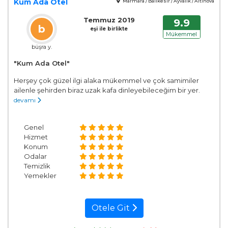
Kum Ada Otel
Marmara / Balıkesir / Ayvalık / Altınova
Temmuz 2019
9.9
b
eşi ile birlikte
Mükemmel
büşra y.
"Kum Ada Otel"
Herşey çok güzel ilgi alaka mükemmel ve çok samimiler
ailenle şehirden biraz uzak kafa dinleyebileceğim bir yer.
devamı
Genel
Hizmet
Konum
Odalar
Temizlik
Yemekler
Otele Git