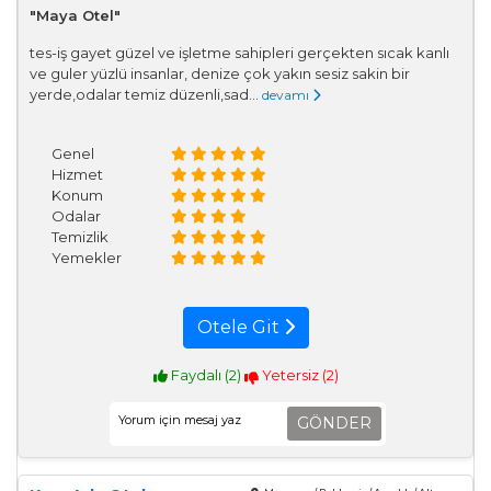
"Maya Otel"
tes-iş gayet güzel ve işletme sahipleri gerçekten sıcak kanlı
ve guler yüzlü insanlar, denize çok yakın sesiz sakin bir
yerde,odalar temiz düzenli,sad...
devamı
Genel
Hizmet
Konum
Odalar
Temizlik
Yemekler
Otele Git
Faydalı (
2
)
Yetersiz (
2
)
GÖNDER