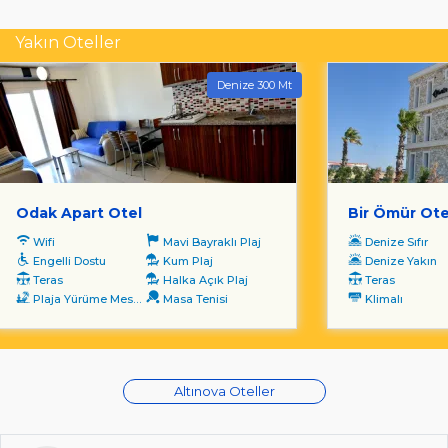
Yakın Oteller
Denize 300 Mt
Odak Apart Otel
Bir Ömür Ote
Wifi
Mavi Bayraklı Plaj
Denize Sıfır
Engelli Dostu
Kum Plaj
Denize Yakın
Teras
Halka Açık Plaj
Teras
Plaja Yürüme Mesafesi
Masa Tenisi
Klimalı
Altınova Oteller