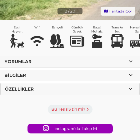
2
/
20
Haritada Gör
Evcil
Wifi
Bahçeli
Günlük
Bagaj
Transfer
Havaal
Hayvan.
Gazet.
Muhafa.
Ser.
Se.
YORUMLAR
BILGILER
ÖZELLIKLER
Bu Tesis Sizin mi?
instagram'da Takip Et