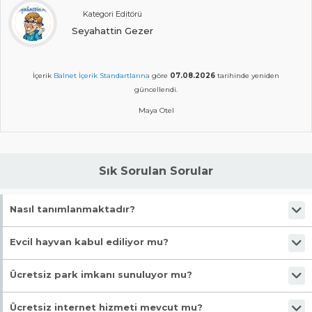
Kategori Editörü
Seyahattin Gezer
İçerik
Balnet İçerik Standartlarına
göre
07.08.2026
tarihinde yeniden
güncellendi.
Maya Otel
Sık Sorulan Sorular
Nasıl tanımlanmaktadır?
Tesis Otel statüsündedir. Öne çıkan özellikleri "Evcil Hayvan Kabul,
Evcil hayvan kabul ediliyor mu?
Wifi, Bagaj Muhafazası, Transfer Servisi (ücretli), Havaalanı Servisi
(ücretli)" şeklindedir.
Malesef, evcil hayvan kabul edilmiyor!
Ücretsiz park imkanı sunuluyor mu?
Malesef, ücretsiz park imkanı bulunmuyor!
Ücretsiz internet hizmeti mevcut mu?