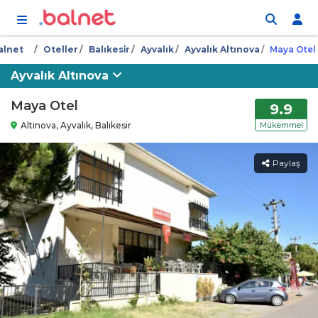
İçeriğe atla
alnet
Oteller
Balıkesi̇r
Ayvalık
Ayvalık Altınova
Maya Otel
Ayvalık Altınova
Maya Otel
9.9
Altınova, Ayvalık, Balıkesir
Mükemmel
Paylaş