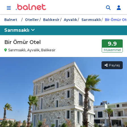
İçeriğe atla
Balnet
Oteller
Balıkesi̇r
Ayvalık
Sarımsaklı
Bi̇r Ömür Ot
Sarımsaklı
Bir Ömür Otel
9.9
Sarımsaklı, Ayvalık, Balıkesir
Mükemmel
Paylaş