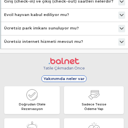
Tesis Butik Otel statüsündedir. Öne çıkan özellikleri "Denize Sıfır,
Giriş (check-in) ve çıkış (check-out) saatleri nelerdir?
Ücretsiz Şezlong, Denize Yakın, Deniz Manzaralı, Teras" şeklindedir.
Giriş en erken 11:00, çıkış en geç 12:00 saatindedir.
Evcil hayvan kabul ediliyor mu?
Malesef, evcil hayvan kabul edilmiyor!
Ücretsiz park imkanı sunuluyor mu?
Evet, ücretsiz park imkanı mevcut.
Ücretsiz internet hizmeti mevcut mu?
Evet, ücretsiz internet hizmeti sunuluyor.
Tatile Çıkmadan Önce
Yakınımda neler var
Doğrudan Otele
Sadece Tesise
Rezervasyon
Ödeme Yap