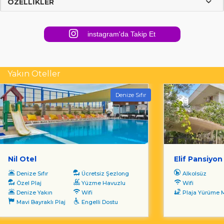
ÖZELLIKLER
instagram'da Takip Et
Yakın Oteller
Denize Sıfır
Nil Otel
Elif Pansiyon
Denize Sıfır
Ücretsiz Şezlong
Alkolsüz
Özel Plaj
Yüzme Havuzlu
Wifi
Denize Yakın
Wifi
Plaja Yürüme Mesa
Mavi Bayraklı Plaj
Engelli Dostu