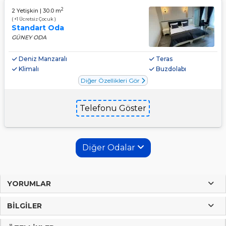
2
2 Yetişkin | 30.0 m
( +1 Ücretsiz Çocuk )
Standart Oda
GÜNEY ODA
Deniz Manzaralı
Teras
Klimalı
Buzdolabı
Diğer Özellikleri Gör
Telefonu Göster
Diğer Odalar
YORUMLAR
BILGILER