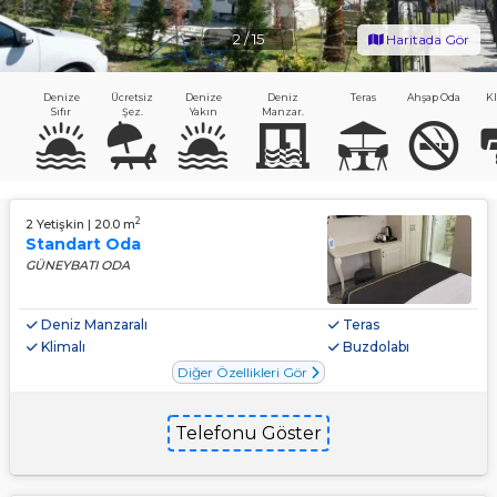
2
/
15
Haritada Gör
Denize
Ücretsiz
Denize
Deniz
Teras
Ahşap Oda
Kl
Sıfır
Şez.
Yakın
Manzar.
2
2 Yetişkin | 20.0 m
Standart Oda
GÜNEYBATI ODA
Deniz Manzaralı
Teras
Klimalı
Buzdolabı
Diğer Özellikleri Gör
Telefonu Göster