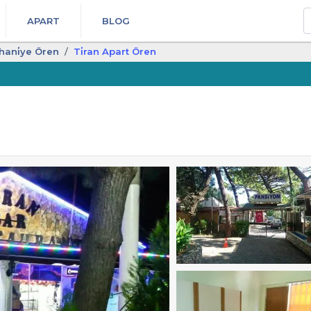
A
APART
BLOG
hani̇ye Ören
Ti̇ran Apart Ören