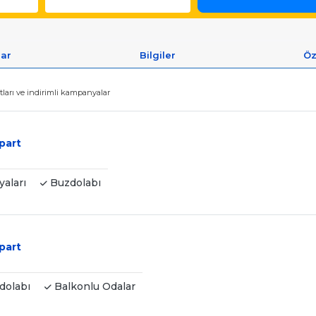
lar
Bilgiler
Öz
tları ve indirimli kampanyalar
part
aları
Buzdolabı
part
dolabı
Balkonlu Odalar