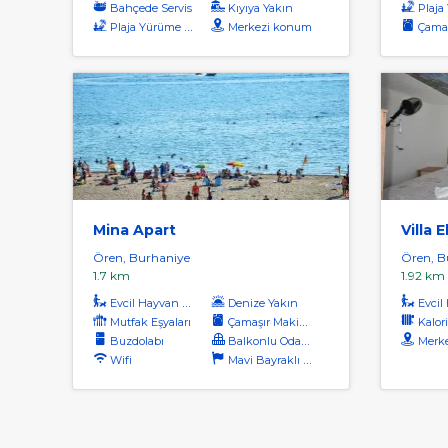
Bahçede Servis
Kıyıya Yakın
Plaja Yü
Plaja Yürüme Mesafesi
Merkezi konum
Çamaşı
Mina Apart
Villa 
Ören, Burhaniye
Ören, B
1.7 km
1.92 km
Evcil Hayvan Kabul
Denize Yakın
Evcil H
Mutfak Eşyaları
Çamaşır Makinası
Kalori
Buzdolabı
Balkonlu Odalar
Merk
Wifi
Mavi Bayraklı Plaj