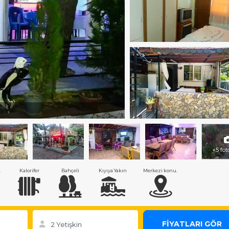
+5 fot
.
Kalorifer
Bahçeli
Kıyıya Yakın
Merkezi konu.
FİYATLARI GÖR