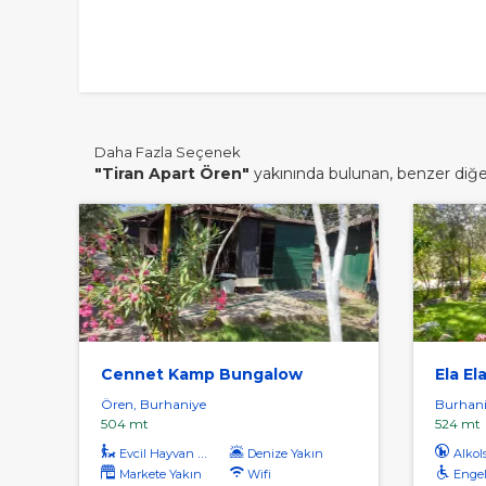
Daha Fazla Seçenek
"Tiran Apart Ören"
yakınında bulunan, benzer diğer 
Cennet Kamp Bungalow
Ela El
Ören, Burhaniye
Burhaniy
504 mt
524 mt
Evcil Hayvan Kabul
Denize Yakın
Alkol
Markete Yakın
Wifi
Engel