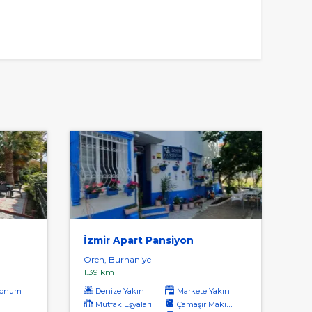
İzmir Apart Pansiyon
Ören, Burhaniye
1.39 km
konum
Denize Yakın
Markete Yakın
Mutfak Eşyaları
Çamaşır Makinası