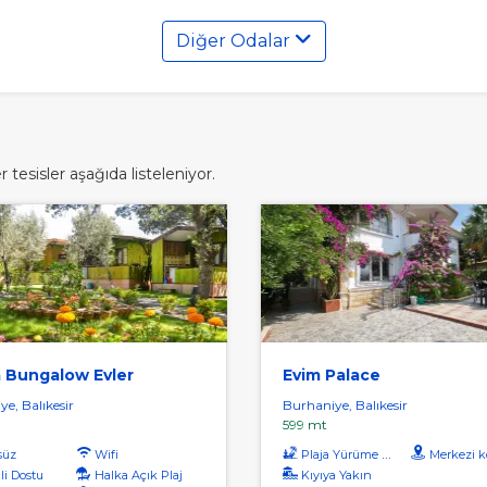
Diğer Odalar
tesisler aşağıda listeleniyor.
a Bungalow Evler
Evim Palace
e, Balıkesir
Burhaniye, Balıkesir
599 mt
süz
Wifi
Plaja Yürüme Mesafesi
Merkezi 
li Dostu
Halka Açık Plaj
Kıyıya Yakın