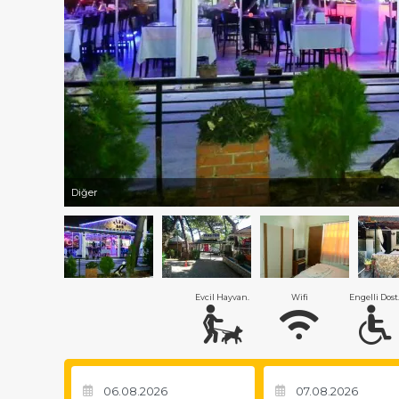
Diğer
Evcil Hayvan.
Wifi
Engelli Dost