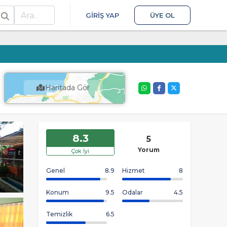
ra
GIRIŞ YAP
ÜYE OL
Haritada Gör
8.3
5
Yorum
Çok İyi
Genel
8.9
Hizmet
8
Konum
9.5
Odalar
4.5
Temizlik
6.5