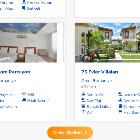
rüme Mesafesi
Merkezi konum
r Yıkama
Bahçeli
Ekim Pansiyon
73 Evler Villaları
urhaniye
Ören, Burhaniye
2.97 km
ayvan Kabul
Wifi
Denize Sıfır
Ücretsiz Şe
fer
Ortak Salon / Tv Alanı
Özel Plaj
Denize Ya
ezi konum
Bulaşık Makinası
Çamaşır Maki
Wifi
Mavi Bayrakl
Ören Otelleri