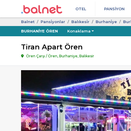
OTEL
PANSIYON
Balnet
Pansi̇yonlar
Balıkesi̇r
Burhani̇ye
Bur
BURHANIYE ÖREN
Konaklama
Tiran Apart Ören
Ören Çarşı / Ören, Burhaniye, Balıkesir