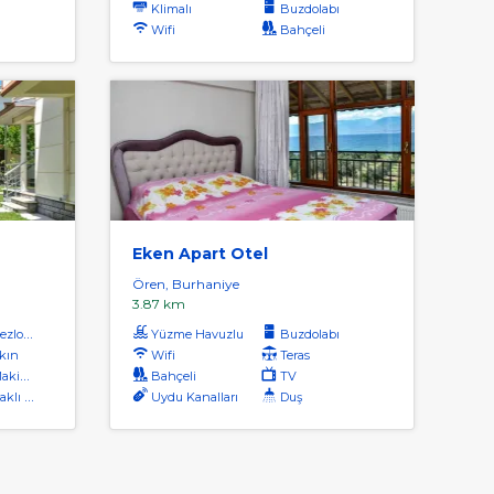
Klimalı
Buzdolabı
Wifi
Bahçeli
Eken Apart Otel
Ören, Burhaniye
3.87 km
zlong
Yüzme Havuzlu
Buzdolabı
kın
Wifi
Teras
nası
Bahçeli
TV
ı Plaj
Uydu Kanalları
Duş