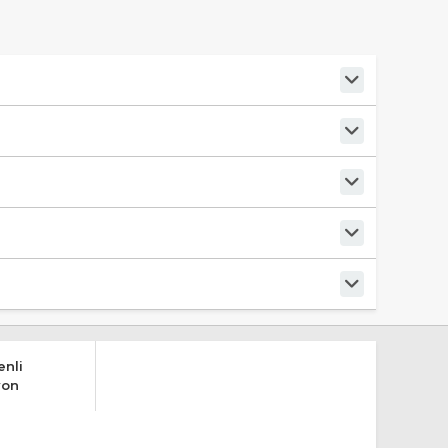
nli
yon