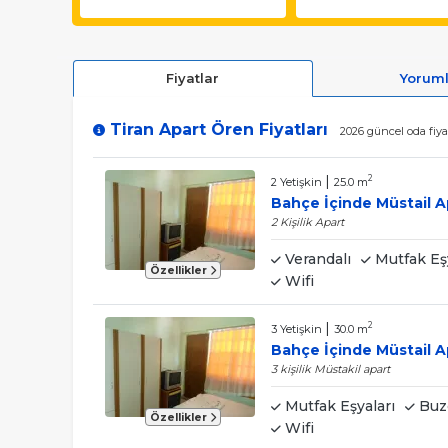
Fiyatlar
Yorum
Tiran Apart Ören Fiyatları
2026 güncel oda fiya
|
2
2 Yetişkin
25.0 m
Bahçe İçinde Müstail A
2 Kişilik Apart
Verandalı
Mutfak Eşy
Özellikler
Wifi
|
2
3 Yetişkin
30.0 m
Bahçe İçinde Müstail A
3 kişilik Müstakil apart
Mutfak Eşyaları
Buz
Özellikler
Wifi