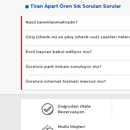
Tiran Apart Ören Sık Sorulan Sorular
Nasıl tanımlanmaktadır?
Tesis Apart Otel statüsündedir. Öne çıkan özellikleri "Evcil Ha
Giriş (check-in) ve çıkış (check-out) saatleri neler
Giriş en erken 11:30, çıkış en geç 12:30 saatindedir.
Evcil hayvan kabul ediliyor mu?
Evet, evcil hayvan kabul ediliyor.
Ücretsiz park imkanı sunuluyor mu?
Evet, ücretsiz park imkanı mevcut.
Ücretsiz internet hizmeti mevcut mu?
Evet, ücretsiz internet hizmeti sunuluyor.
Doğrudan Otele
Rezervasyon
Mutlu Müşteri