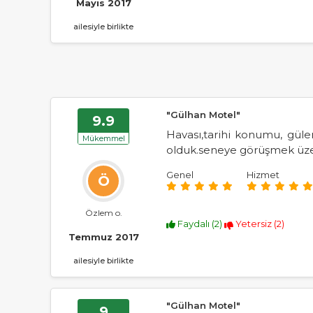
Mayıs 2017
ailesiyle birlikte
"Gülhan Motel"
9.9
Havası,tarihi konumu, güle
Mükemmel
olduk.seneye görüşmek üzere
Genel
Hizmet
Ö
Özlem o.
Faydalı (
2
)
Yetersiz (
2
)
Temmuz 2017
ailesiyle birlikte
"Gülhan Motel"
9