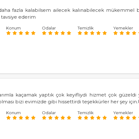
ha fazla kalabilsem ailecek kalınabilecek mükemmel bir y
e tavsiye ederim
Konum
Odalar
Temizlik
Yemekler
larımla kaçamak yaptık çok keyifliydi hizmet çok güzeldi
ması bizi evimizde gibi hissettirdi teşekkürler her şey iç
Konum
Odalar
Temizlik
Yemekler