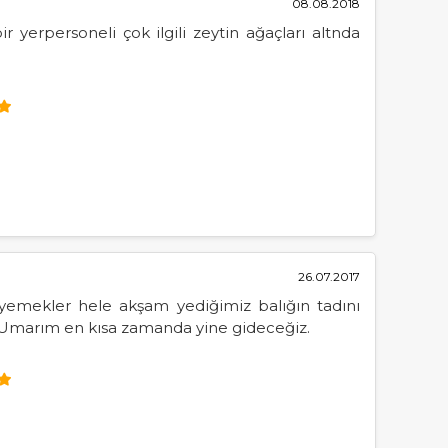
08.08.2018
erpersoneli çok ilgili zeytin ağaçları altnda
26.07.2017
 yemekler hele akşam yediğimiz balığın tadını
in.Umarım en kısa zamanda yine gideceğiz.