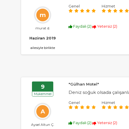
Genel
Hizmet
m
Faydalı (
2
)
Yetersiz (
2
)
murat d.
Haziran 2019
ailesiyle birlikte
"Gülhan Motel"
9
Deniz soğuk olsada çalışanl
Mükemmel
Genel
Hizmet
A
Faydalı (
2
)
Yetersiz (
2
)
Aysel Altun Ç.