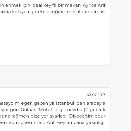
lenmek için ideal keyifli bir mekan. Ayrıca Arif
ığınızda kolayca görebileceğiniz mesafede olması
03.07.2017
saydım eğer, geçen yıl İstanbul`dan arabayla
aynı gün Gülhan Motel`e gitmezdik (2 günlük
asına rağmen bize yer ayarladı. Diyeceğim odur
 yemek mükemmel... Arif Bey`in cana yakınlığı,