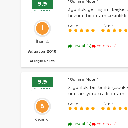
"Gülhan Motel"
9.9
3günlük gelmiştim keşke da
Mükemmel
huzurlu bir ortam kesinlikl
Genel
Hizmet
İ
İhsan ö.
Faydalı (
3
)
Yetersiz (
2
)
Ağustos 2018
ailesiyle birlikte
"Gülhan Motel"
9.9
2 günlük bir tatildi çocuk
Mükemmel
unutamıyorum aile ortamı ol
Genel
Hizmet
ö
özcan g.
Faydalı (
3
)
Yetersiz (
2
)