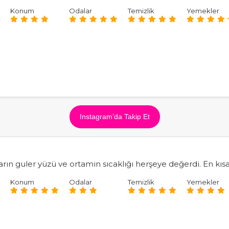
Konum
Odalar
Temizlik
Yemekler
Instagram’da Takip Et
arın guler yüzü ve ortamin sıcaklığı herşeye değerdi. En k
Konum
Odalar
Temizlik
Yemekler