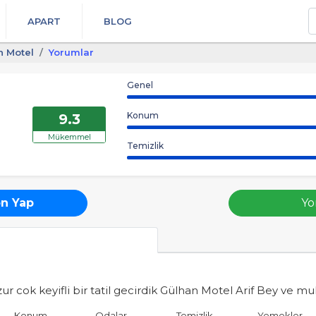
A
APART
BLOG
n Motel
Yorumlar
Genel
Konum
9.3
Mükemmel
Temizlik
n Yap
Yo
ur cok keyifli bir tatil gecirdik Gülhan Motel Arif Bey ve 
Konum
Odalar
Temizlik
Yemekler