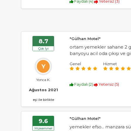
Faydalı (
4
)
Yetersiz (
3
)
"Gülhan Motel"
8.7
ortam yemekler sahane 2 gü
Çok İyi
banyoyu acil oda çıkışı ve g
Genel
Hizmet
Y
Yonca K.
Faydalı (
2
)
Yetersiz (
5
)
Ağustos 2021
eşi ile birlikte
"Gülhan Motel"
9.6
yemekler efso... manzara süp
Mükemmel