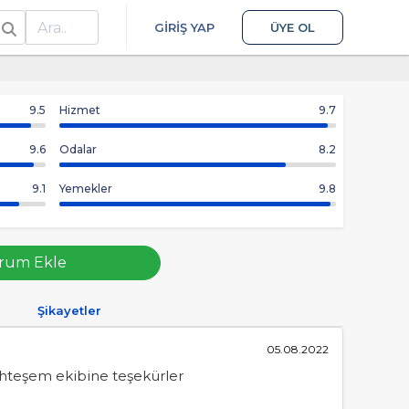
ra
GIRIŞ YAP
ÜYE OL
9.5
Hizmet
9.7
9.6
Odalar
8.2
9.1
Yemekler
9.8
rum Ekle
Şikayetler
05.08.2022
muhteşem ekibine teşekürler