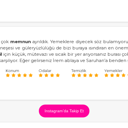
n çok
memnun
ayrıldık. Yemeklere diyecek söz bulamıyorum 
ğı, neşesi ve güleryüzlülüğü de bizi buraya ısındıran en ö
l
için küçük, mütevazı ve sıcak bir yer arıyorsanız burası çok
 karşılıyor. Eğer gelirseniz İrem ablaya ve Saruhan’a benden 
Konum
Odalar
Temizlik
Yemekler
Instagram’da Takip Et