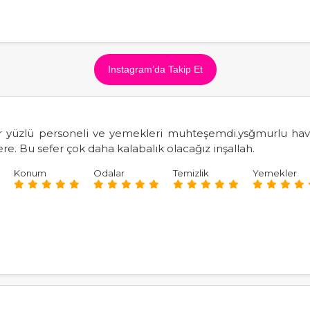
Instagram’da Takip Et
r yüzlü personeli ve yemekleri muhteşemdi.ysğmurlu havas
. Bu sefer çok daha kalabalık olacağız inşallah.
Konum
Odalar
Temizlik
Yemekler