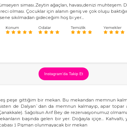
seyen siması..Zeytin ağaçları, havası,denizi muhteşem. Din
dareci olması. Çocuklar için alanın geniş ve çok oluşu bakt
 sene sıkılmadan gideceğim hoş bi yer...
Konum
Odalar
Temizlik
Yemekler
Instagram’da Takip Et
r peş peşe gittiğim bir mekan. Bu mekandan memnun kalma
tesisten de Dalyan`dan da memnun kalmayıp, apar topar 
n-Çanakkale). Sağolsun Arif Bey de rezervasyonumuz olmam
anların başında gelen bir yer. Doğayla içiçe... Kahvalti,
cabası :) Pişman olunmayacak bir mekan