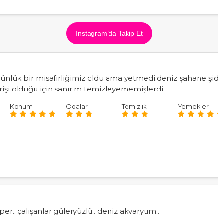
Instagram’da Takip Et
nlük bir misafirliğimiz oldu ama yetmedi.deniz şahane şi
irişi olduğu için sanırım temizleyememişlerdi.
Konum
Odalar
Temizlik
Yemekler
er.. çalışanlar güleryüzlü.. deniz akvaryum..