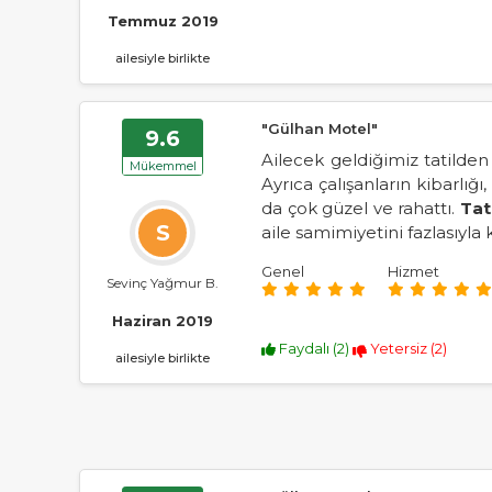
Temmuz 2019
ailesiyle birlikte
"Gülhan Motel"
9.6
Ailecek geldiğimiz tatilde
Mükemmel
Ayrıca çalışanların kibarlı
da çok güzel ve rahattı.
Tati
S
aile samimiyetini fazlasıyla
Genel
Hizmet
Sevinç Yağmur B.
Haziran 2019
Faydalı (
2
)
Yetersiz (
2
)
ailesiyle birlikte