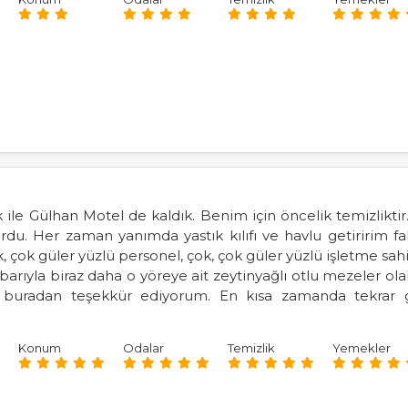
 ile Gülhan Motel de kaldık. Benim için öncelik temizliktir. 
ordu. Her zaman yanımda yastık kılıfı ve havlu getiririm
, çok güler yüzlü personel, çok, çok güler yüzlü işletme sahi
rıyla biraz daha o yöreye ait zeytinyağlı otlu mezeler ola
sine buradan teşekkür ediyorum. En kısa zamanda tek
Konum
Odalar
Temizlik
Yemekler