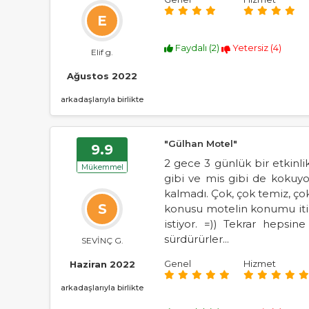
E
Faydalı (
2
)
Yetersiz (
4
)
Elif g.
Ağustos 2022
arkadaşlarıyla birlikte
"Gülhan Motel"
9.9
2 gece 3 günlük bir etkinlik
Mükemmel
gibi ve mis gibi de kokuy
kalmadı. Çok, çok temiz, çok
S
konusu motelin konumu itiba
istiyor. =)) Tekrar hep
sürdürürler...
SEVİNÇ G.
Genel
Hizmet
Haziran 2022
arkadaşlarıyla birlikte