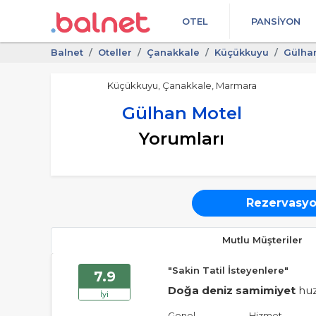
OTEL
PANSIYON
Balnet
Oteller
Çanakkale
Küçükkuyu
Gülha
Küçükkuyu, Çanakkale, Marmara
Gülhan Motel
Yorumları
Rezervasyo
Mutlu Müşteriler
"Sakin Tatil İsteyenlere"
7.9
Doğa deniz samimiyet
huz
İyi
Genel
Hizmet