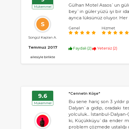
Gülhan Motel Assos`un gülüm
Mükemmel
bey`in güler yüzü iyi bir i
ayrıca lüksünüz oluyor. Her
S
Genel
Hizmet
Songül Kaplan A.
Temmuz 2017
Faydalı (
2
)
Yetersiz (
2
)
ailesiyle birlikte
"Cennetn Köşe"
9.6
Bu sene hariç son 3 yıldı
Mükemmel
Dalyan`a gidip, oradaki 
yolculuk... İstanbul-Dalya
ki, Küçükküyu`da ender mek
problem çözmede ustalığı 