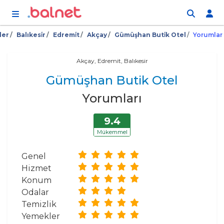
İçeriğe atla
ler
Balıkesi̇r
Edremi̇t
Akçay
Gümüşhan Buti̇k Otel
Yorumlar
Akçay, Edremit, Balıkesir
Gümüşhan Butik Otel
Yorumları
9.4
Mükemmel
Genel
Hizmet
Konum
Odalar
Temizlik
Yemekler