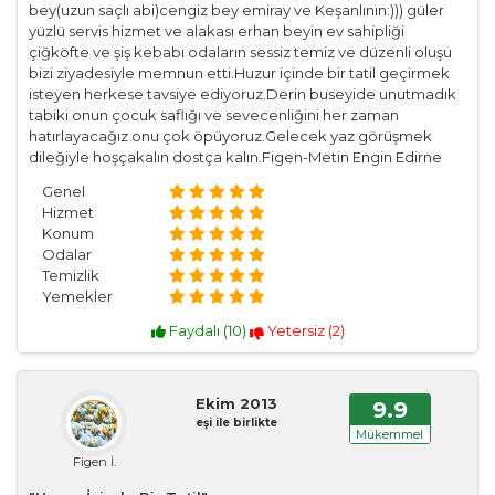
bey(uzun saçlı abi)cengiz bey emiray ve Keşanlının:))) güler
yüzlü servis hizmet ve alakası erhan beyin ev sahipliği
çiğköfte ve şiş kebabı odaların sessiz temiz ve düzenli oluşu
bizi ziyadesiyle memnun etti.Huzur içinde bir tatil geçirmek
isteyen herkese tavsiye ediyoruz.Derin buseyide unutmadık
tabiki onun çocuk saflığı ve sevecenliğini her zaman
hatırlayacağız onu çok öpüyoruz.Gelecek yaz görüşmek
dileğiyle hoşçakalın dostça kalın.Figen-Metin Engin Edirne
Genel
Hizmet
Konum
Odalar
Temizlik
Yemekler
Faydalı (
10
)
Yetersiz (
2
)
Ekim 2013
9.9
eşi ile birlikte
Mükemmel
Figen İ.