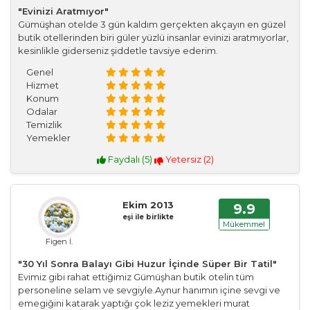
"Evinizi Aratmıyor"
Gümüşhan otelde 3 gün kaldım gerçekten akçayın en güzel
butik otellerinden biri güler yüzlü insanlar evinizi aratmıyorlar,
kesinlikle giderseniz şiddetle tavsiye ederim.
Genel
Hizmet
Konum
Odalar
Temizlik
Yemekler
Faydalı (
5
)
Yetersiz (
2
)
Ekim 2013
9.9
eşi ile birlikte
Mükemmel
Figen İ.
"30 Yıl Sonra Balayı Gibi Huzur İçinde Süper Bir Tatil"
Evimiz gibi rahat ettiğimiz Gümüşhan butik otelin tüm
personeline selam ve sevgiyle.Aynur hanımın içine sevgi ve
emegiğini katarak yaptığı çok leziz yemekleri murat