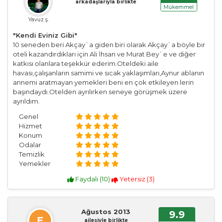
arkadaşlarıyla birlikte
Mükemmel
Yavuz ş.
"Kendi Eviniz Gibi"
10 seneden beri Akçay`a giden biri olarak Akçay`a böyle bir
oteli kazandırdıkları için Ali İhsan ve Murat Bey`e ve diğer
katkısı olanlara teşekkür ederim.Oteldeki aile
havası,çalışanların samimi ve sıcak yaklaşımları,Aynur ablanın
annemi aratmayan yemekleri beni en çok etkileyen lerin
başındaydı.Otelden ayrılırken seneye görüşmek üzere
ayrıldım.
Genel
Hizmet
Konum
Odalar
Temizlik
Yemekler
Faydalı (
10
)
Yetersiz (
3
)
Ağustos 2013
9.9
E
ailesiyle birlikte