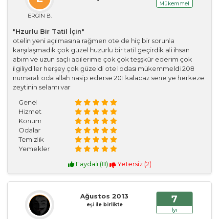
Mükemmel
ERGİN B.
"Hzurlu Bir Tatil İçin"
otelin yeni açılmasına rağmen otelde hiç bir sorunla
karşılaşmadık çok güzel huzurlu bir tatil geçirdik ali ihsan
abim ve uzun saçlı abilerime çok çok teşşkür ederim çok
ilgiliydiler herşey çok güzeldi otel odası mükemmeldi 208
numaralı oda allah nasip ederse 201 kalacaz sene ye herkeze
zeytinin selamı var
Genel
Hizmet
Konum
Odalar
Temizlik
Yemekler
Faydalı (
8
)
Yetersiz (
2
)
Ağustos 2013
7
eşi ile birlikte
İyi