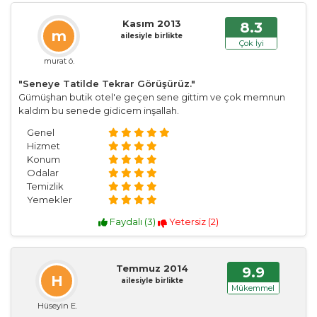
Kasım 2013
8.3
m
ailesiyle birlikte
Çok İyi
murat ö.
"Seneye Tatilde Tekrar Görüşürüz."
Gümüşhan butik otel'e geçen sene gittim ve çok memnun
kaldım bu senede gidicem inşallah.
Genel
Hizmet
Konum
Odalar
Temizlik
Yemekler
Faydalı (
3
)
Yetersiz (
2
)
Temmuz 2014
9.9
H
ailesiyle birlikte
Mükemmel
Hüseyin E.