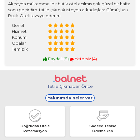
Akçayda mükemmel bir butik otel açılmış çok güzel bir hafta
sonu geçirdim. tatile çıkmak isteyen arkadaşlara Gümüşhan
Butik Oteli tavsiye ederim.
Genel
Hizmet
Konum
Odalar
Temizlik
Faydalı (
8
)
Yetersiz (
4
)
Tatile Çıkmadan Önce
Yakınımda neler var
Doğrudan Otele
Sadece Tesise
Rezervasyon
Ödeme Yap