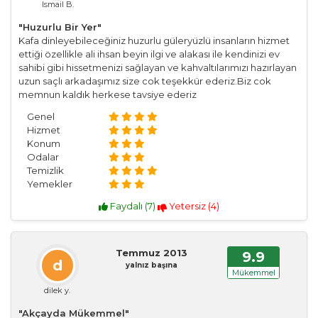
Ismail B.
"Huzurlu Bir Yer"
Kafa dinleyebileceğiniz huzurlu güleryüzlü insanların hizmet
ettiği özellikle ali ihsan beyin ilgi ve alakası ile kendinizi ev
sahibi gibi hissetmenizi sağlayan ve kahvaltılarımızı hazırlayan
uzun saçlı arkadaşımız size cok teşekkür ederiz.Biz cok
memnun kaldık herkese tavsiye ederiz
Genel
Hizmet
Konum
Odalar
Temizlik
Yemekler
Faydalı (
7
)
Yetersiz (
4
)
Temmuz 2013
9.9
d
yalnız başına
Mükemmel
dilek y.
"Akçayda Mükemmel"