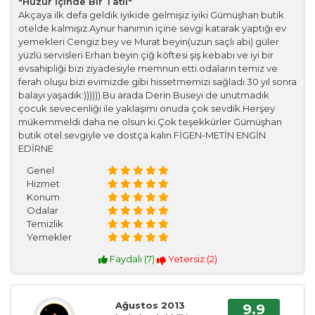
"Huzur İçinde Bir Tatil"
Akçaya ilk defa geldik iyikide gelmişiz iyiki Gümüşhan butik
otelde kalmışız.Aynur hanımın içine sevgi katarak yaptığı ev
yemekleri Cengiz bey ve Murat beyin(uzun saçlı abi) güler
yüzlü servisleri Erhan beyin çiğ köftesi şiş kebabı ve iyi bir
evsahipliği bizi ziyadesiyle memnun etti.odaların temiz ve
ferah oluşu bizi evimizde gibi hissetmemizi sağladı.30 yıl sonra
balayı yaşadık:)))))).Bu arada Derin Buseyi de unutmadık
çocuk sevecenliği ile yaklaşımı onuda çok sevdik.Herşey
mükemmeldi daha ne olsun ki.Çok teşekkürler Gümüşhan
butik otel.sevgiyle ve dostça kalın.FİGEN-METİN ENGİN
EDİRNE
Genel
Hizmet
Konum
Odalar
Temizlik
Yemekler
Faydalı (
7
)
Yetersiz (
2
)
Ağustos 2013
9.9