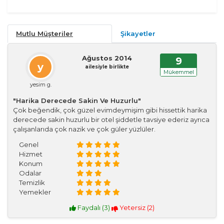
Mutlu Müşteriler
Şikayetler
Ağustos 2014
9
y
ailesiyle birlikte
Mükemmel
yesim g.
"Harika Derecede Sakin Ve Huzurlu"
Çok beğendik, çok güzel evimdeymişim gibi hissettik harika
derecede sakin huzurlu bir otel şiddetle tavsiye ederiz ayrıca
çalışanlarıda çok nazik ve çok güler yüzlüler.
Genel
Hizmet
Konum
Odalar
Temizlik
Yemekler
Faydalı (
3
)
Yetersiz (
2
)