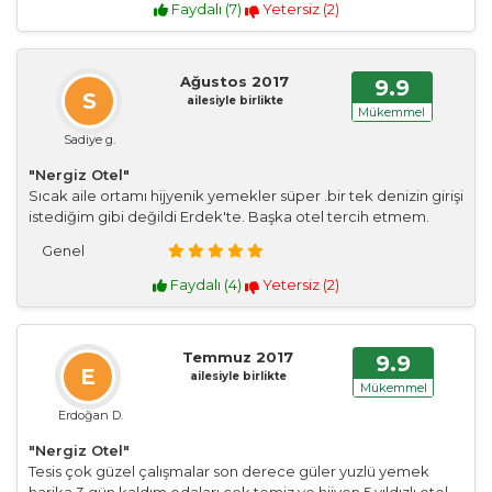
Faydalı (
7
)
Yetersiz (
2
)
Ağustos 2017
9.9
S
ailesiyle birlikte
Mükemmel
Sadiye g.
"Nergiz Otel"
Sıcak aile ortamı hijyenik yemekler süper .bir tek denizin girişi
istediğim gibi değildi Erdek'te. Başka otel tercih etmem.
Genel
Faydalı (
4
)
Yetersiz (
2
)
Temmuz 2017
9.9
E
ailesiyle birlikte
Mükemmel
Erdoğan D.
"Nergiz Otel"
Tesis çok güzel çalışmalar son derece güler yuzlü yemek