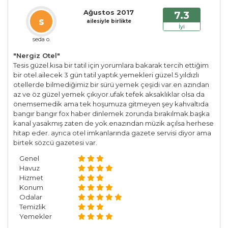
Ağustos 2017
7.3
s
ailesiyle birlikte
İyi
seda o.
"Nergiz Otel"
Tesis güzel.kısa bir tatil için yorumlara bakarak tercih ettiğim
bir otel.ailecek 3 gün tatil yaptık.yemekleri güzel.5 yıldızlı
otellerde bilmediğimiz bir sürü yemek çeşidi var.en azından
az ve öz güzel yemek çıkıyor.ufak tefek aksaklıklar olsa da
önemsemedik ama tek hoşumuza gitmeyen şey kahvaltıda
bangır bangır fox haber dinlemek zorunda bırakılmak.başka
kanal yasakmış zaten de yok.enazından müzik açılsa herhese
hitap eder. ayrıca otel imkanlarında gazete servisi diyor ama
birtek sözcü gazetesi var.
Genel
Havuz
Hizmet
Konum
Odalar
Temizlik
Yemekler