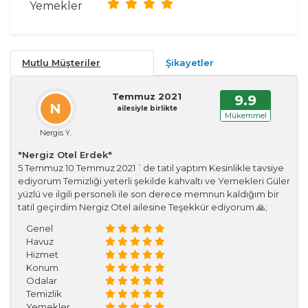
Yemekler
Mutlu Müşteriler
Şikayetler
Temmuz 2021
9.9
N
ailesiyle birlikte
Mükemmel
Nergis Y.
"Nergiz Otel Erdek"
5 Temmuz 10 Temmuz 2021 `de tatil yaptım Kesinlikle tavsiye
ediyorum Temizliği yeterli şekilde kahvaltı ve Yemekleri Güler
yüzlü ve ilgili personeli ile son derece memnun kaldığım bir
tatil geçirdim Nergiz Otel ailesine Teşekkür ediyorum 🙏;
Genel
Havuz
Hizmet
Konum
Odalar
Temizlik
Yemekler