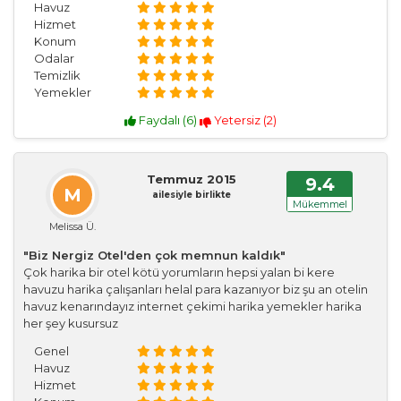
Havuz
Hizmet
Konum
Odalar
Temizlik
Yemekler
Faydalı (
6
)
Yetersiz (
2
)
Temmuz 2015
9.4
M
ailesiyle birlikte
Mükemmel
Melissa Ü.
"Biz Nergiz Otel'den çok memnun kaldık"
Çok harika bir otel kötü yorumların hepsi yalan bi kere
havuzu harika çalışanları helal para kazanıyor biz şu an otelin
havuz kenarındayız internet çekimi harika yemekler harika
her şey kusursuz
Genel
Havuz
Hizmet