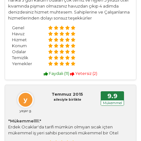
harika 3 gün kaldım odaları çok temiz ve hijyen 5 yıldızlı otel
kıvamında pişman olmazsınız havuzdan çıkıp 4 adimda
denizdesiniz hizmet muhtesem. Sahiplerine ve Çalışanlarına
hizmetlerinden dolayı sonsuz teşekkürler
Genel
Havuz
Hizmet
Konum
Odalar
Temizlik
Yemekler
Faydalı (
11
)
Yetersiz (
2
)
Temmuz 2015
9.9
y
ailesiyle birlikte
Mükemmel
yaşar g.
"Mükemmellll."
Erdek Ocaklar'da tarifi mümkün olmıyan sıcak içten
mükemmel iş yeri sahibi personeli mükemmel bir Otel