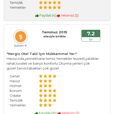
Temizlik
Yemekler
Faydalı (
4
)
Yetersiz (
2
)
Temmuz 2015
7.2
Ş
ailesiyle birlikte
İyi
Şükran K.
"Nergiz Otel Tatil İçin Mükkemmel Yer."
Havuz,oda,yemekhane temiz.Yemekler lezzetli,yataklar
rahat,tuvalet ve banyo konforlu.Oturma yerleri çok
güzel.Servis tabakları çok güzel..
Genel
Havuz
Hizmet
Konum
Odalar
Temizlik
Yemekler
Faydalı (
10
)
Yetersiz (
2
)