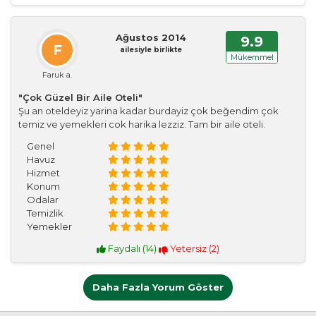
Ağustos 2014
9.9
F
ailesiyle birlikte
Mükemmel
Faruk a.
"Çok Güzel Bir Aile Oteli"
Şu an oteldeyiz yarina kadar burdayiz çok beğendim çok
temiz ve yemekleri cok harika lezziz. Tam bir aile oteli.
Genel
Havuz
Hizmet
Konum
Odalar
Temizlik
Yemekler
Faydalı (
14
)
Yetersiz (
2
)
Daha Fazla Yorum Göster