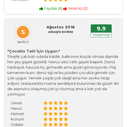
Faydalı (
6
)
Yetersiz (
2
)
Ağustos 2016
9.9
S
ailesiyle birlikte
Mükemmel
Serife D.
"Çocuklu Tatil İçin Uygun."
5 kişilik çatı katı odada kaldık, balkonun küçük olması dışında
her şey gayet güzeldi. Havuz üstü cafe gayet başarılı. Deniz
harikaydı, havuza hiç girmedik ama güzel görünüyordu. Plaj
tamamen kum, deniz sığ ve bu yüzden çocukla gitmek için
çok uygun. Yemek çeşidi çok değil ama her zevke hitap
ediyor, restaurantta mama sandalyesi bulunması da güzel. Bir
de asansörü olsaymış çok iyi olurmuş ama 4 kat çok da
yormuyor.
Genel
Havuz
Hizmet
Konum
Odalar