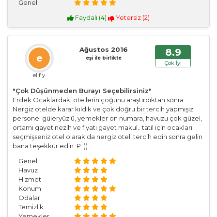
Genel
Faydalı (
4
)
Yetersiz (
2
)
Ağustos 2016
8.9
e
eşi ile birlikte
Çok İyi
elif y.
"Çok Düşünmeden Burayı Seçebilirsiniz"
Erdek Ocaklardaki otellerin çoğunu araştırdıktan sonra
Nergiz otelde karar kıldık ve çok doğru bir tercih yapmışız.
personel güleryüzlü, yemekler on numara, havuzu çok güzel,
ortamı gayet nezih ve fiyatı gayet makul.. tatil için ocakları
seçmişseniz otel olarak da nergiz oteli tercih edin sonra gelin
bana teşekkür edin :P :))
Genel
Havuz
Hizmet
Konum
Odalar
Temizlik
Yemekler