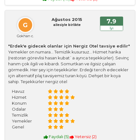
Ağustos 2015
7.9
G
ailesiyle birlikte
İyi
Gokhan c.
"Erdek'e gidecek olanlar için Nergiz Otel tavsiye edilir"
Yemekler on numara... Temizlik kusursuz... Hizmet harika
(restoran görevlisi hasan kubat`a ayrıca teşekkürler). Sevinç
hanım çok ilgili ve kibardı. Somurtkan ve ilgisiz çalışan
görmedik. Her şey için teşekkürler. Erdeği tercih edecekler
için alternatif plaj tavsiyemiz turan köyü. Dehşet bir koya
sahip. Teşekkürler nergiz otel
Havuz
Hizmet
Konum
Odalar
Temizlik
Yemekler
Genel
Faydalı (
5
)
Yetersiz (
2
)