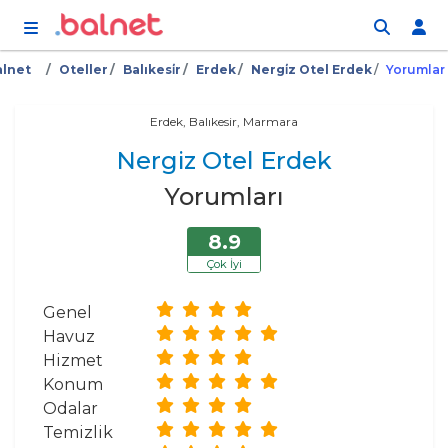
İçeriğe atla
alnet
Oteller
Balıkesi̇r
Erdek
Nergi̇z Otel Erdek
Yorumlar
Erdek, Balıkesir, Marmara
Nergiz Otel Erdek
Yorumları
8.9
Çok İyi
Genel
Havuz
Hizmet
Konum
Odalar
Temizlik