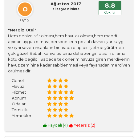
Ağustos 2017
8.8
O
ailesiyle birlikte
Çok İyi
Oya y.
"Nergiz Otel"
Hem denize sıfır olması,hem havuzu olması,hem maddi
açıdan uygun olması, personellerin pozitif davranışları saygılı
ve işini seven insanların bir arada olup bir işletme yürütmesi
çok güzel. Sabah kahvaltısı biraz daha zengin olabilirdi ama
kötü de değildi. Sadece tek önerim havuza giren merdivenin
havuz zeminine kadar sabitlenmesi veya fayansdan merdiven
örülmesidir.
Genel
Havuz
Hizmet
Konum
Odalar
Temizlik
Yemekler
Faydalı (
4
)
Yetersiz (
2
)