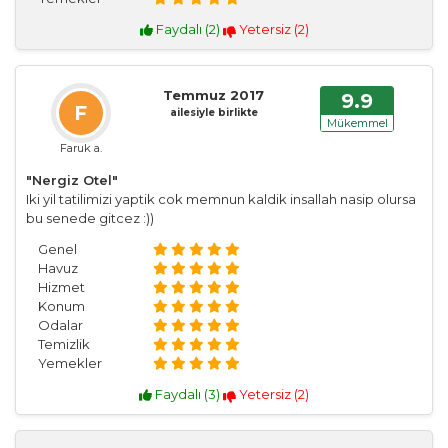
Faydalı (
2
)
Yetersiz (
2
)
Temmuz 2017
9.9
F
ailesiyle birlikte
Mükemmel
Faruk a.
"Nergiz Otel"
Iki yil tatilimizi yaptik cok memnun kaldik insallah nasip olursa
bu senede gitcez :))
Genel
Havuz
Hizmet
Konum
Odalar
Temizlik
Yemekler
Faydalı (
3
)
Yetersiz (
2
)