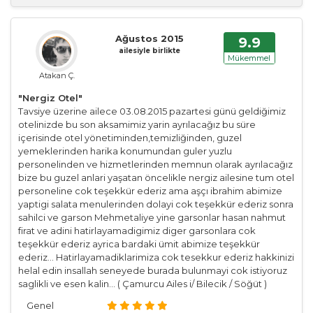
Ağustos 2015
9.9
ailesiyle birlikte
Mükemmel
Atakan Ç.
"Nergiz Otel"
Tavsiye üzerine ailece 03.08.2015 pazartesi günü geldiğimiz
otelinizde bu son aksamimiz yarin ayrılacağız bu süre
içerisinde otel yönetiminden,temizliğinden, guzel
yemeklerinden harika konumundan guler yuzlu
personelinden ve hizmetlerinden memnun olarak ayrılacağız
bize bu guzel anlari yaşatan öncelikle nergiz ailesine tum otel
personeline cok teşekkür ederiz ama aşçı ibrahim abimize
yaptigi salata menulerinden dolayi cok teşekkür ederiz sonra
sahilci ve garson Mehmetaliye yine garsonlar hasan nahmut
firat ve adini hatirlayamadigimiz diger garsonlara cok
teşekkür ederiz ayrica bardaki ümit abimize teşekkür
ederiz... Hatirlayamadiklarimiza cok tesekkur ederiz hakkinizi
helal edin insallah seneyede burada bulunmayi cok istiyoruz
saglikli ve esen kalin... ( Çamurcu Ailes i/ Bilecik / Söğüt )
Genel