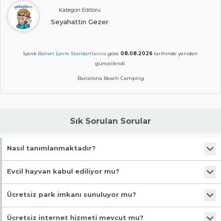
Kategori Editörü
Seyahattin Gezer
İçerik
Balnet İçerik Standartlarına
göre
08.08.2026
tarihinde yeniden
güncellendi.
Barcelona Beach Camping
Sık Sorulan Sorular
Nasıl tanımlanmaktadır?
Tesis Kamp Yeri statüsündedir. Öne çıkan özellikleri "Ücretsiz Şezlong,
Evcil hayvan kabul ediliyor mu?
Evcil Hayvan Kabul, Denize Yakın, Markete Yakın, Çadırınla Gel"
şeklindedir.
Malesef, evcil hayvan kabul edilmiyor!
Ücretsiz park imkanı sunuluyor mu?
Evet, ücretsiz park imkanı mevcut.
Ücretsiz internet hizmeti mevcut mu?