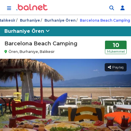
İçeriğe atla
Balıkesi̇r
Burhani̇ye
Burhani̇ye Ören
Barcelona Beach Campi̇ng
Burhaniye Ören
Barcelona Beach Camping
10
Ören, Burhaniye, Balıkesir
Mükemmel
Paylaş