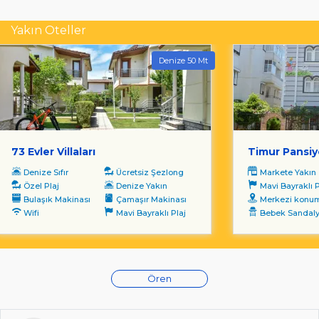
Yakın Oteller
Denize 50 Mt
73 Evler Villaları
Timur Pansi
Denize Sıfır
Ücretsiz Şezlong
Markete Yakın
Özel Plaj
Denize Yakın
Mavi Bayraklı P
Bulaşık Makinası
Çamaşır Makinası
Merkezi konu
Wifi
Mavi Bayraklı Plaj
Bebek Sandaly
Ören