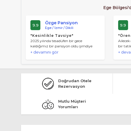
Ege Bölgesi̇'
Özge Pansiyon
9.9
9.9
Ege / İzmir / Dikili
"Kesinlikle Tavsiye"
"Ören
2025 yılında tesadüfen bir gece
Ailecek
kaldığımız bir pansiyon oldu şimdiye
bir tati
kadar hiçbiryerde görmediğim bir
ulaşımı
+ devamını gör
+ deva
temizlik vardı bahçenin verdiği huzuru
karşıla
ve sakinliği anlatamam halil amca ise
temizdi
tam bir aile babası gibi karşıladı bizi
Kesinli
2026 yazı için ise yine özge pansiyona
Bey’de 
gitmek için ilk fırsatı bekliyoruz
düştüğü
Doğrudan Otele
tercih 
Rezervasyon
Mutlu Müşteri
Yorumları