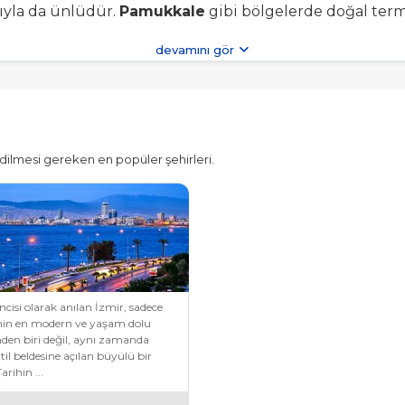
rıyla da ünlüdür.
Pamukkale
gibi bölgelerde doğal terma
n doğal güzellikleri yürüyüş ve doğa yürüyüşleri için 
devamını gör
vakit geçirebilirsiniz.
ytinyağı, taze sebzeler, deniz ürünleri ve yöresel ta
iniz.
dilmesi gereken en popüler şehirleri.
az aylarında birçok kültürel etkinlik ve festival düze
iz.
irçok adayı ziyaret etmek için adalar turuna çıkabilir
dır.
ncisi olarak anılan İzmir, sadece
ama, ulaşım ve gezilecek yerleri önceden araştırmanız ta
nin en modern ve yaşam dolu
i yaşamanıza olanak sağlar.
nden biri değil, aynı zamanda
atil beldesine açılan büyülü bir
arihin ...