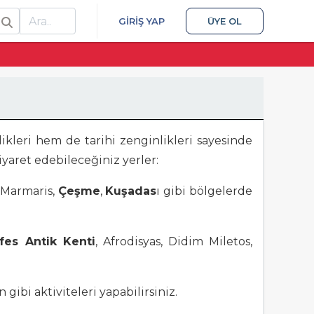
ra
GIRIŞ YAP
ÜYE OL
likleri hem de tarihi zenginlikleri sayesinde
ziyaret edebileceğiniz yerler:
, Marmaris,
Çeşme
,
Kuşadas
ı gibi bölgelerde
fes Antik Kenti
, Afrodisyas, Didim Miletos,
 gibi aktiviteleri yapabilirsiniz.