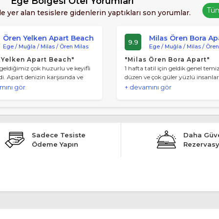
Ege Bölgesi Otel Yorumları
Tü
de yer alan tesislere gidenlerin yaptıkları son yorumlar.
Ören Yelken Apart Beach
Milas Ören Bora Ap
9.9
Ege / Muğla / Milas / Ören Milas
Ege / Muğla / Milas / Ören
 Yelken Apart Beach"
"Milas Ören Bora Apart"
 geldiğimiz çok huzurlu ve keyifli
1 hafta tatil için geldik genel temiz
ldi. Apart denizin karşısında ve
düzen ve çok güler yüzlü insanlard
 çok kolaydı. Herhangi bir sorunla
olarakta çok başarılı biz ailecek ç
mını gör
+ devamını gör
şmadık. Ev de çok güzeldi ve
beğendik.
. Her şeyi düşünülmüştü.
kle tavsiye ediyorum. Tezcan
çok ilgiliydi. Muğla’ya yolumuz
nde kesinlikle Yelken Apartı
Sadece Tesiste
Daha Güve
edeceğim.
Ödeme Yapın
Rezervas