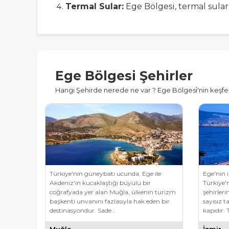
Termal Sular:
Ege Bölgesi, termal sula
Yürüyüş ve Doğa Yürüyüşleri:
Bölgeni
Kanyonu gibi bölgelerde doğa ile iç içe 
Gastronomi Deneyimi:
Ege mutfağı ze
Ege Bölgesi Şehirler
geleneksel Ege lezzetlerini deneyebilirs
Hangi Şehirde nerede ne var ? Ege Bölgesi̇'nin keşfe
Kültürel Etkinlikler:
Ege Bölgesi'nde y
gösterileri gibi etkinliklere katılabilirsin
Adalar Turu:
Ege Denizi'nde yer alan b
Adası gibi adalar popüler destinasyonlar
Türkiye'nin güneybatı ucunda, Ege ile
Ege'nin i
Ege Bölgesi'nde tatil planı yaparken, konakl
Akdeniz'in kucaklaştığı büyülü bir
Türkiye'
sunan bu bölge, unutulmaz bir tatil deneyim
coğrafyada yer alan Muğla, ülkenin turizm
şehirleri
başkenti unvanını fazlasıyla hak eden bir
sayısız t
destinasyondur. Sade...
kapıdır. T