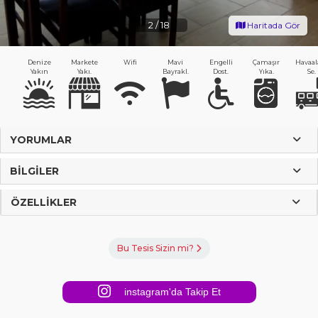
2
/
18
Haritada Gör
Denize
Markete
Wifi
Mavi
Engelli
Çamaşır
Havaal
Yakın
Yakı.
Bayrakl.
Dost.
Yıka.
Se.
YORUMLAR
BILGILER
ÖZELLIKLER
Bu Tesis Sizin mi?
instagram'da Takip Et