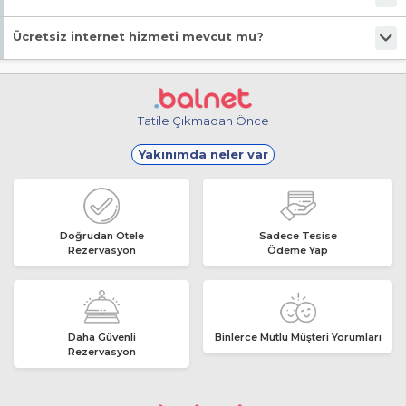
Evet, ücretsiz park imkanı mevcut.
Ücretsiz internet hizmeti mevcut mu?
Evet, ücretsiz internet hizmeti sunuluyor.
Tatile Çıkmadan Önce
Yakınımda neler var
Doğrudan Otele
Sadece Tesise
Rezervasyon
Ödeme Yap
Daha Güvenli
Binlerce Mutlu Müşteri Yorumları
Rezervasyon