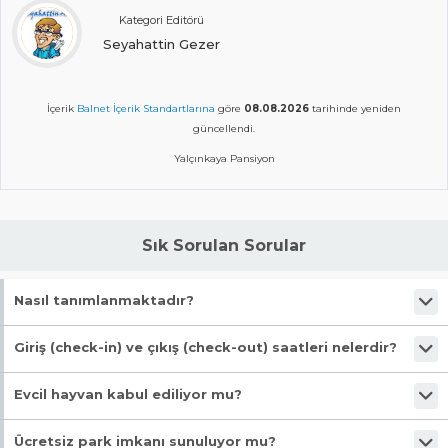
Kategori Editörü
Seyahattin Gezer
İçerik
Balnet İçerik Standartlarına
göre
08.08.2026
tarihinde yeniden
güncellendi.
Yalçınkaya Pansiyon
Sık Sorulan Sorular
Nasıl tanımlanmaktadır?
Tesis Pansiyon statüsündedir. Öne çıkan özellikleri "Denize Yakın,
Giriş (check-in) ve çıkış (check-out) saatleri nelerdir?
Markete Yakın, Wifi, Mavi Bayraklı Plaj, Engelli Dostu" şeklindedir.
Giriş en erken 13:00, çıkış en geç 11:00 saatindedir.
Evcil hayvan kabul ediliyor mu?
Malesef, evcil hayvan kabul edilmiyor!
Ücretsiz park imkanı sunuluyor mu?