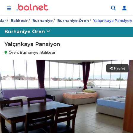
İçeriğe atla
nlar
Balıkesi̇r
Burhani̇ye
Burhani̇ye Ören
Yalçınkaya Pansi̇yon
Burhaniye Ören
Yalçınkaya Pansiyon
Ören, Burhaniye, Balıkesir
Paylaş