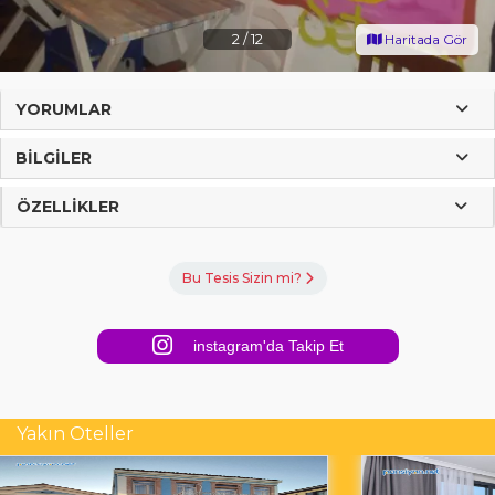
2
/
12
Haritada Gör
YORUMLAR
BILGILER
ÖZELLIKLER
Bu Tesis Sizin mi?
instagram'da Takip Et
Yakın Oteller