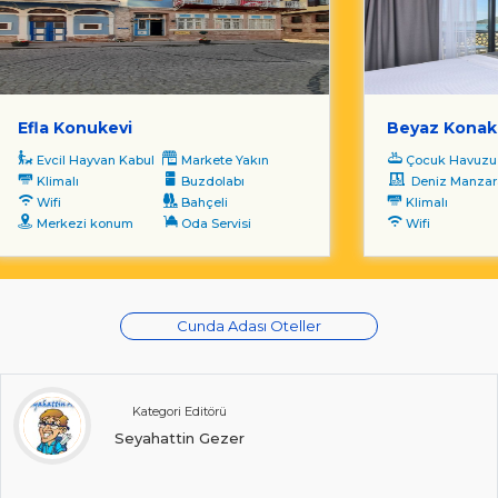
Efla Konukevi
Beyaz Konak
Evcil Hayvan Kabul
Markete Yakın
Çocuk Havuzu
Klimalı
Buzdolabı
Deniz Manzara
Wifi
Bahçeli
Klimalı
Merkezi konum
Oda Servisi
Wifi
Cunda Adası Oteller
Kategori Editörü
Seyahattin Gezer