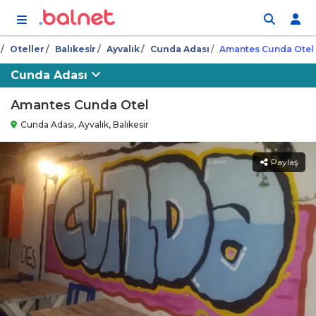
İçeriğe atla
Oteller
Balıkesi̇r
Ayvalık
Cunda Adası
Amantes Cunda Otel
Cunda Adası
Amantes Cunda Otel
Cunda Adası, Ayvalık, Balıkesir
Paylaş