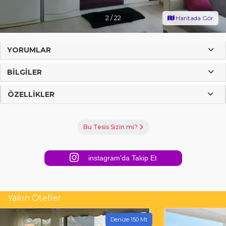
2
/
22
Haritada Gör
YORUMLAR
BILGILER
ÖZELLIKLER
Bu Tesis Sizin mi?
instagram'da Takip Et
Yakın Oteller
Denize 150 Mt