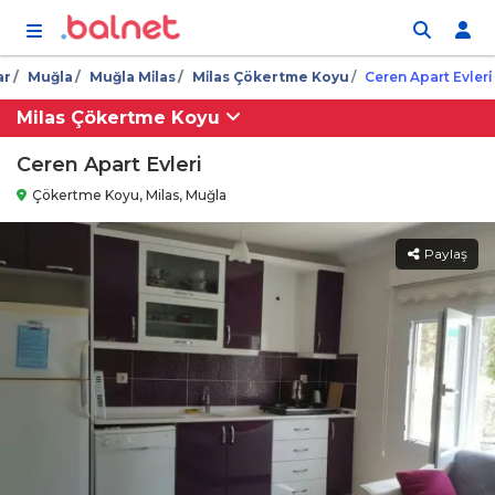
İçeriğe atla
ar
Muğla
Muğla Mi̇las
Mi̇las Çökertme Koyu
Ceren Apart Evleri̇
Milas Çökertme Koyu
Ceren Apart Evleri
Çökertme Koyu, Milas, Muğla
Paylaş