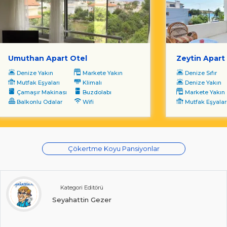
Umuthan Apart Otel
Zeytin Apart
Denize Yakın
Markete Yakın
Denize Sıfır
Mutfak Eşyaları
Klimalı
Denize Yakın
Çamaşır Makinası
Buzdolabı
Markete Yakın
Balkonlu Odalar
Wifi
Mutfak Eşyalar
Çökertme Koyu Pansiyonlar
Kategori Editörü
Seyahattin Gezer