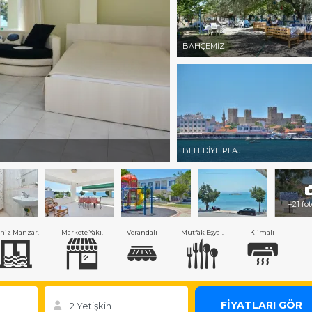
BAHÇEMİZ
BELEDİYE PLAJI
+21 fo
niz Manzar.
Markete Yakı.
Verandalı
Mutfak Eşyal.
Klimalı
FİYATLARI GÖR