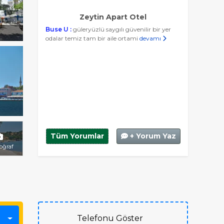
Zeytin Apart Otel
Buse U :
güleryüzlü saygılı güvenilir bir yer
odalar temiz tam bir aile ortami
devamı
Tüm Yorumlar
+ Yorum Yaz
toğraf
Telefonu Göster