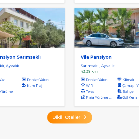
ansiyon Sarımsaklı
Vila Pansiyon
lı, Ayvalık
Sarımsaklı, Ayvalık
43.39 km
süz
Denize Yakın
Denize Yakın
Klimalı
Kum Plaj
Wifi
Çamaşır Yı
rüme Mesafesi
Teras
Bahçeli
Plaja Yürüme Mesafesi
Göl Kenar
Dikili Otelleri