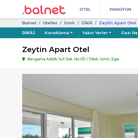
OTEL
PANSIYON
Balnet
Oteller
İzmi̇r
Di̇ki̇li̇
Zeyti̇n Apart Otel
DIKILI
Konaklama
Yakın Yerler
Gezi Re
Zeytin Apart Otel
Bergama Asfaltı 143 Sok. No:1/D / Dikili, İzmir, Ege