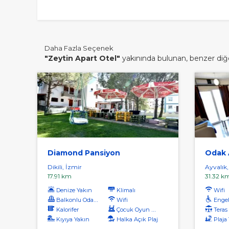
Daha Fazla Seçenek
"Zeytin Apart Otel"
yakınında bulunan, benzer diğer
Diamond Pansiyon
Odak 
Dikili, İzmir
Ayvalık,
17.91 km
31.32 k
Denize Yakın
Klimalı
Wifi
Balkonlu Odalar
Wifi
Engel
Kalorifer
Çocuk Oyun Alanı
Teras
Kıyıya Yakın
Halka Açık Plaj
Plaja Yü