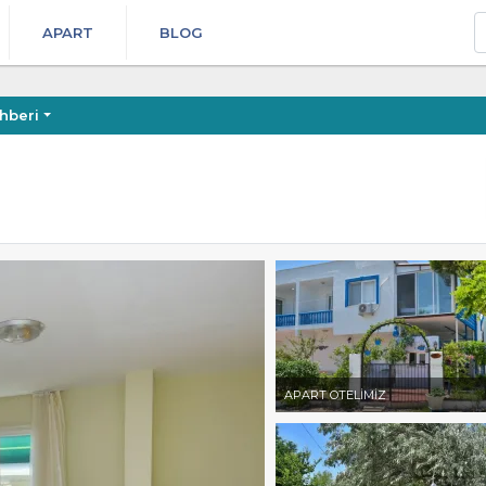
A
APART
BLOG
hberi
APART OTELİMİZ