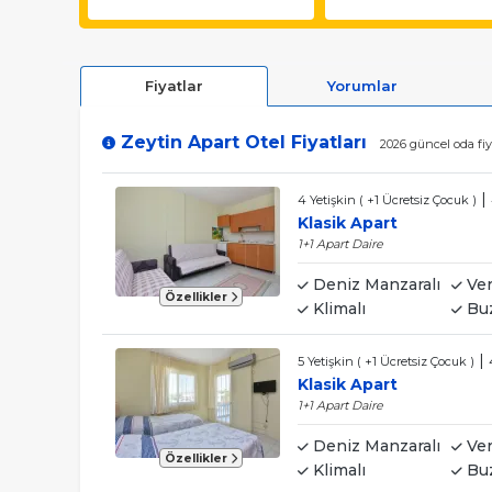
Fiyatlar
Yorumlar
Zeytin Apart Otel Fiyatları
2026 güncel oda fiy
|
4 Yetişkin ( +1 Ücretsiz Çocuk )
Klasik Apart
1+1 Apart Daire
Deniz Manzaralı
Ver
Özellikler
Klimalı
Buz
|
5 Yetişkin ( +1 Ücretsiz Çocuk )
Klasik Apart
1+1 Apart Daire
Deniz Manzaralı
Ver
Özellikler
Klimalı
Buz