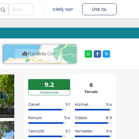
ra
GIRIŞ YAP
ÜYE OL
Haritada Gör
9.2
8
Yorum
Mükemmel
Genel
9.1
Hizmet
9.4
Konum
9.4
Odalar
8.9
Temizlik
9.1
Yemekler
9.4