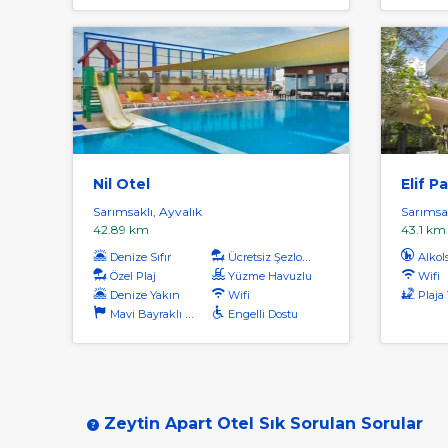
Nil Otel
Elif P
Sarımsaklı, Ayvalık
Sarımsak
42.89 km
43.1 km
Denize Sıfır
Ücretsiz Şezlong
Alkol
Özel Plaj
Yüzme Havuzlu
Wifi
Denize Yakın
Wifi
Plaja Yü
Mavi Bayraklı Plaj
Engelli Dostu
Zeytin Apart Otel Sık Sorulan Sorular