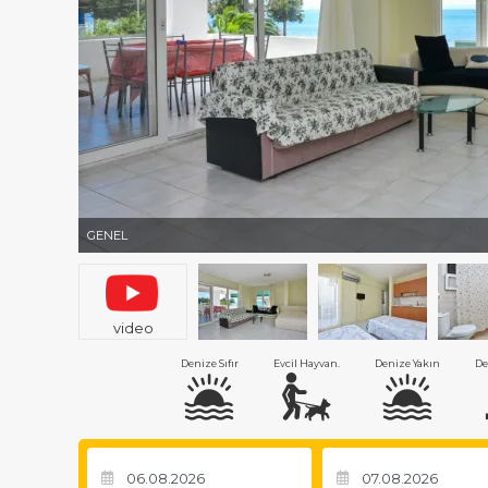
GENEL
video
Denize Sıfır
Evcil Hayvan.
Denize Yakın
De