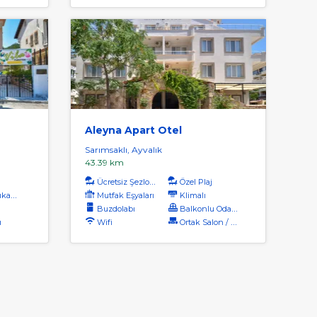
Aleyna Apart Otel
Sarımsaklı, Ayvalık
43.39 km
Ücretsiz Şezlong
Özel Plaj
kama
Mutfak Eşyaları
Klimalı
Buzdolabı
Balkonlu Odalar
ı
Wifi
Ortak Salon / Tv Alanı