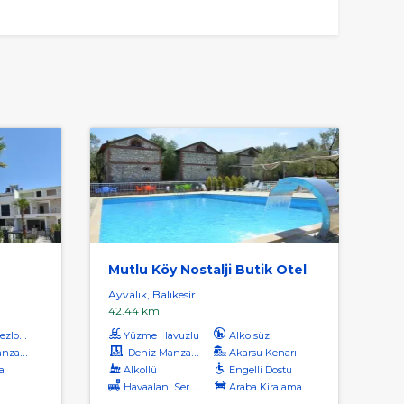
Mutlu Köy Nostalji Butik Otel
Ayvalık, Balıkesir
42.44 km
zlong
Yüzme Havuzlu
Alkolsüz
aralı
Deniz Manzaralı
Akarsu Kenarı
a
Alkollü
Engelli Dostu
ı
Havaalanı Servisi (ücretli)
Araba Kiralama