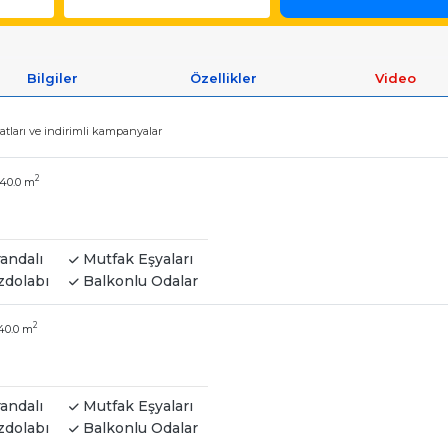
Bilgiler
Özellikler
Video
atları ve indirimli kampanyalar
2
40.0 m
andalı
Mutfak Eşyaları
dolabı
Balkonlu Odalar
2
40.0 m
andalı
Mutfak Eşyaları
dolabı
Balkonlu Odalar