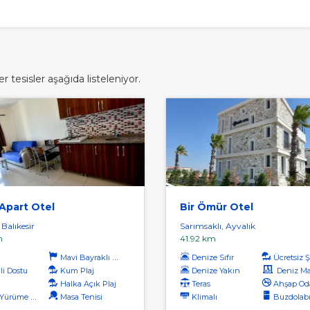
 tesisler aşağıda listeleniyor.
Apart Otel
Bir Ömür Otel
 Balıkesir
Sarımsaklı, Ayvalık
m
41.92 km
Mavi Bayraklı Plaj
Denize Sıfır
Ücretsiz Şe
li Dostu
Kum Plaj
Denize Yakın
Deniz Manz
Halka Açık Plaj
Teras
Ahşap Od
rüme Mesafesi
Masa Tenisi
Klimalı
Buzdolab