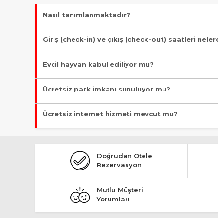
Nasıl tanımlanmaktadır?
Tesis Apart Otel statüsündedir. Öne çıkan özellikleri "Denize 
Giriş (check-in) ve çıkış (check-out) saatleri neler
Giriş en erken 14:00, çıkış en geç 12:00 saatindedir.
Evcil hayvan kabul ediliyor mu?
Malesef, evcil hayvan kabul edilmiyor!
Ücretsiz park imkanı sunuluyor mu?
Evet, ücretsiz park imkanı mevcut.
Ücretsiz internet hizmeti mevcut mu?
Evet, ücretsiz internet hizmeti sunuluyor.
Doğrudan Otele
Rezervasyon
Mutlu Müşteri
Yorumları