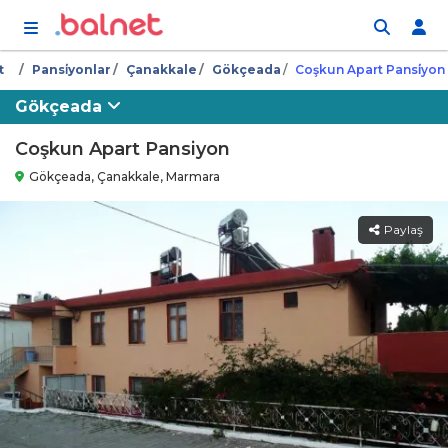
İçeriğe atla
t
Pansi̇yonlar
Çanakkale
Gökçeada
Coşkun Apart Pansi̇yon
Gökçeada
Coşkun Apart Pansiyon
Gökçeada, Çanakkale, Marmara
Paylaş