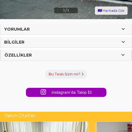
1
/
1
Haritada Gör
YORUMLAR
BILGILER
ÖZELLIKLER
Bu Tesis Sizin mi?
instagram'da Takip Et
Yakın Oteller