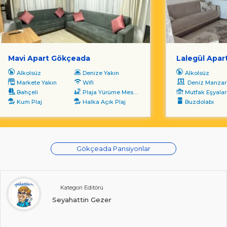
Mavi Apart Gökçeada
Lalegül Apar
Alkolsüz
Denize Yakın
Alkolsüz
Markete Yakın
Wifi
Deniz Manzara
Bahçeli
Plaja Yürüme Mesafesi
Mutfak Eşyalar
Kum Plaj
Halka Açık Plaj
Buzdolabı
Gökçeada Pansiyonlar
Kategori Editörü
Seyahattin Gezer