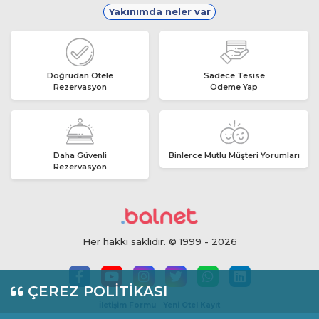
Yakınımda neler var
Doğrudan Otele
Sadece Tesise
Rezervasyon
Ödeme Yap
Daha Güvenli
Binlerce Mutlu Müşteri Yorumları
Rezervasyon
Her hakkı saklıdır. © 1999 - 2026
ÇEREZ POLİTİKASI
İletişim Formu
Yeni Otel Kayıt