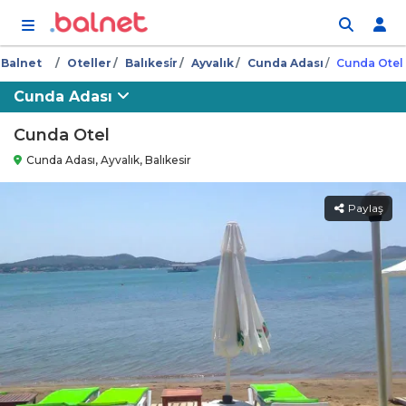
İçeriğe atla
Balnet
Oteller
Balıkesi̇r
Ayvalık
Cunda Adası
Cunda Otel
Cunda Adası
Cunda Otel
Cunda Adası, Ayvalık, Balıkesir
Paylaş