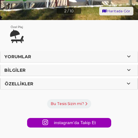
2
/
10
Haritada Gör
Özel Plaj
YORUMLAR
BILGILER
ÖZELLIKLER
Bu Tesis Sizin mi?
instagram'da Takip Et