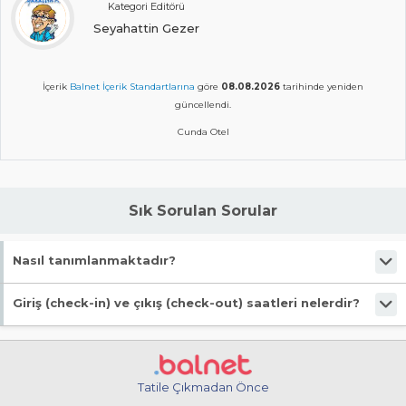
Kategori Editörü
Seyahattin Gezer
İçerik
Balnet İçerik Standartlarına
göre
08.08.2026
tarihinde yeniden
güncellendi.
Cunda Otel
Sık Sorulan Sorular
Nasıl tanımlanmaktadır?
Tesis Otel statüsündedir. Öne çıkan özellikleri "Özel Plaj" şeklindedir.
Giriş (check-in) ve çıkış (check-out) saatleri nelerdir?
Giriş en erken 13:00, çıkış en geç 11:00 saatindedir.
Tatile Çıkmadan Önce