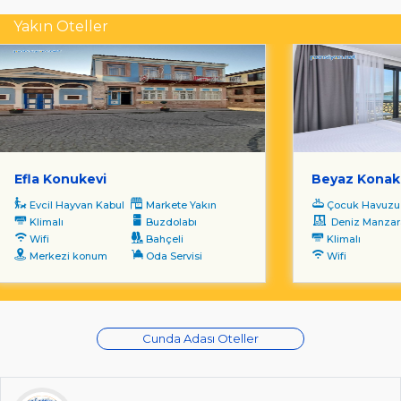
Yakın Oteller
Efla Konukevi
Beyaz Konak
Evcil Hayvan Kabul
Markete Yakın
Çocuk Havuzu
Klimalı
Buzdolabı
Deniz Manzara
Wifi
Bahçeli
Klimalı
Merkezi konum
Oda Servisi
Wifi
Cunda Adası Oteller