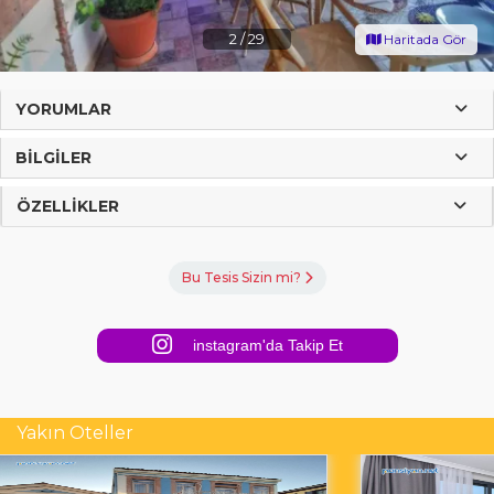
2
/
29
Haritada Gör
YORUMLAR
BILGILER
ÖZELLIKLER
Bu Tesis Sizin mi?
instagram'da Takip Et
Yakın Oteller