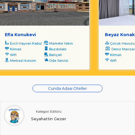
Efla Konukevi
Beyaz Konak
Evcil Hayvan Kabul
Markete Yakın
Çocuk Havuzu
Klimalı
Buzdolabı
Deniz Manzara
Wifi
Bahçeli
Klimalı
Merkezi konum
Oda Servisi
Wifi
Cunda Adası Oteller
Kategori Editörü
Seyahattin Gezer