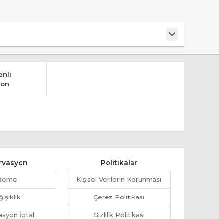
nli
yon
rvasyon
Politikalar
deme
Kişisel Verilerin Korunması
işiklik
Çerez Politikası
syon İptal
Gizlilik Politikası