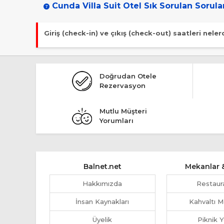
Cunda Villa Suit Otel Sık Sorulan Sorula
Giriş (check-in) ve çıkış (check-out) saatleri neler
Giriş en erken 13:00, çıkış en geç 11:00 saatindedir.
Doğrudan Otele
Rezervasyon
Mutlu Müşteri
Yorumları
Balnet.net
Mekanlar &
Hakkımızda
Restaur
İnsan Kaynakları
Kahvaltı M
Üyelik
Piknik Y