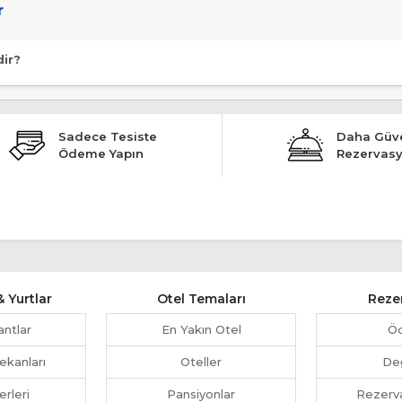
r
dir?
Sadece Tesiste
Daha Güve
Ödeme Yapın
Rezervas
 Yurtlar
Otel Temaları
Reze
antlar
En Yakın Otel
Ö
ekanları
Oteller
Değ
erleri
Pansiyonlar
Rezerva