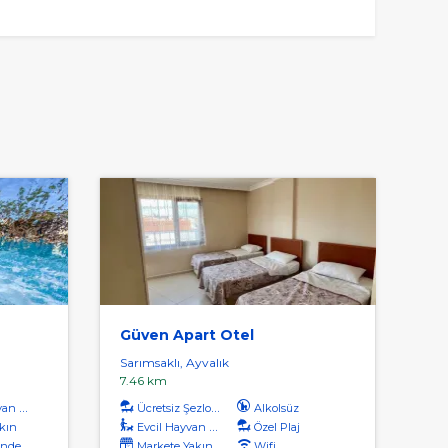
Güven Apart Otel
Sarımsaklı, Ayvalık
7.46 km
Kabul
Ücretsiz Şezlong
Alkolsüz
kın
Evcil Hayvan Kabul
Özel Plaj
inde
Markete Yakın
Wifi