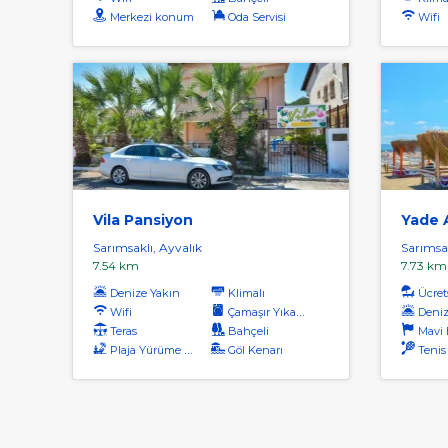
Merkezi konum
Oda Servisi
Wifi
Vila Pansiyon
Yade 
Sarımsaklı, Ayvalık
Sarımsak
7.54 km
7.73 km
Denize Yakın
Klimalı
Ücrets
Wifi
Çamaşır Yıkama
Deniz
Teras
Bahçeli
Mavi Ba
Plaja Yürüme Mesafesi
Göl Kenarı
Tenis