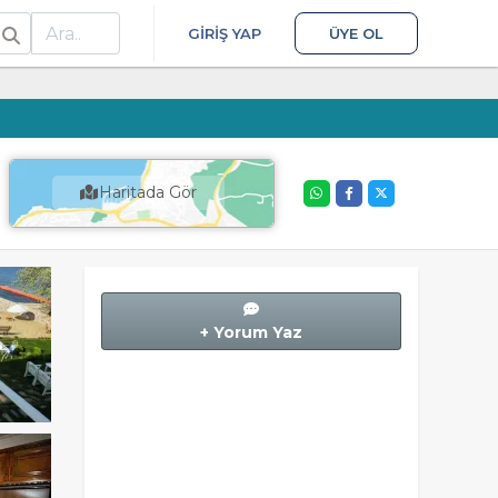
ra
GIRIŞ YAP
ÜYE OL
Haritada Gör
+ Yorum Yaz