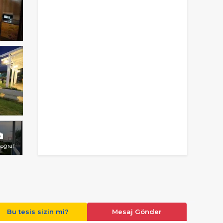
toğraf
Bu tesis sizin mi?
Mesaj Gönder