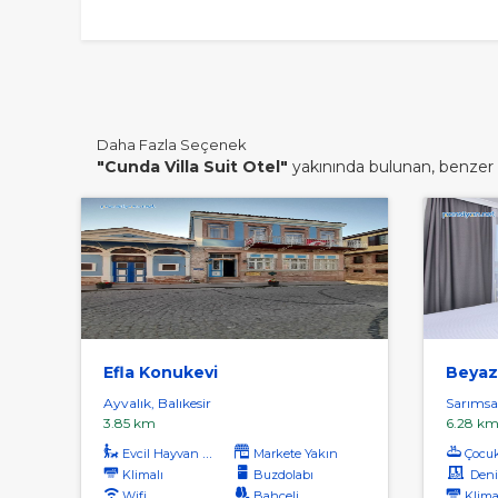
Daha Fazla Seçenek
"Cunda Villa Suit Otel"
yakınında bulunan, benzer di
Efla Konukevi
Beyaz
Ayvalık, Balıkesir
Sarımsak
3.85 km
6.28 k
Evcil Hayvan Kabul
Markete Yakın
Çocu
Klimalı
Buzdolabı
Deniz
Wifi
Bahçeli
Klima