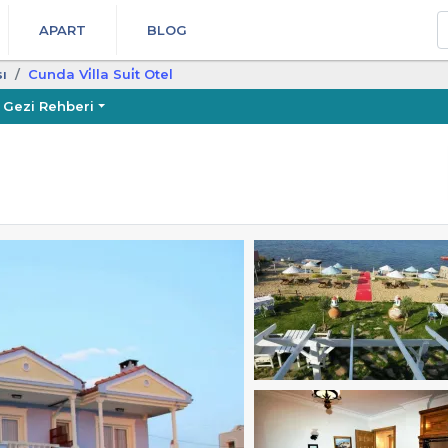
A
APART
BLOG
ı
Cunda Vi̇lla Sui̇t Otel
Gezi Rehberi