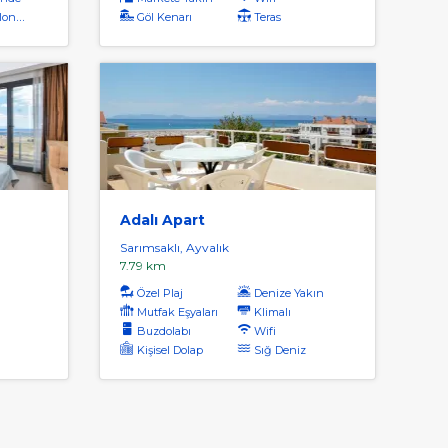
Servis
Göl Kenarı
Teras
Adalı Apart
Sarımsaklı, Ayvalık
7.79 km
Özel Plaj
Denize Yakın
Mutfak Eşyaları
Klimalı
Buzdolabı
Wifi
Kişisel Dolap
Sığ Deniz