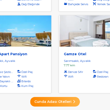
Dağ Eteğinde
Bahçede Servis
Yemek Salonunda 
Apart Pansiyon
Gamze Otel
lı, Ayvalık
Sarımsaklı, Ayvalık
7.77 km
iz Şezlong
Özel Plaj
Denize Sıfır
Özel Plaj
e Yakın
Wifi
Wifi
Restoran
yraklı Plaj
Bilardo
 Kortu
Kum Plaj
Cunda Adası Otelleri