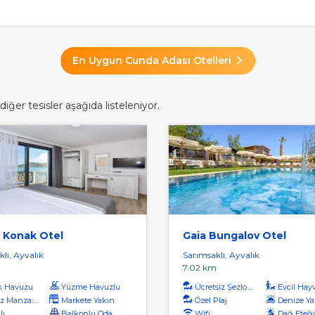
En Uygun Cunda Adası Otelleri
ğer tesisler aşağıda listeleniyor.
 Konak Otel
Gaia Bungalov Otel
lı, Ayvalık
Sarımsaklı, Ayvalık
m
7.02 km
k Havuzu
Yüzme Havuzlu
Ücretsiz Şezlong
Evcil Hayvan 
 Manzaralı
Markete Yakın
Özel Plaj
Denize Ya
lı
Balkonlu Odalar
Wifi
Dağ Eteğ