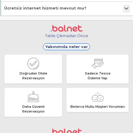
Evet, ücretsiz park imkanı mevcut.
Ücretsiz internet hizmeti mevcut mu?
Evet, ücretsiz internet hizmeti sunuluyor.
Tatile Çıkmadan Önce
Yakınımda neler var
Doğrudan Otele
Sadece Tesise
Rezervasyon
Ödeme Yap
Daha Güvenli
Binlerce Mutlu Müşteri Yorumları
Rezervasyon