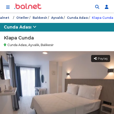
İçeriğe atla
alnet
Oteller
Balıkesi̇r
Ayvalık
Cunda Adası
Klapa Cunda
Cunda Adası
Klapa Cunda
Cunda Adası, Ayvalık, Balıkesir
Paylaş