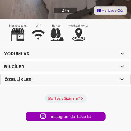
2
/
4
Haritada Gör
Markete Yakı.
Wifi
Bahçeli
Merkezi konu.
YORUMLAR
BILGILER
ÖZELLIKLER
Bu Tesis Sizin mi?
instagram'da Takip Et