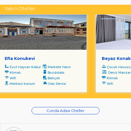
Yakın Oteller
Efla Konukevi
Beyaz Konak
Evcil Hayvan Kabul
Markete Yakın
Çocuk Havuzu
Klimalı
Buzdolabı
Deniz Manzara
Wifi
Bahçeli
Klimalı
Merkezi konum
Oda Servisi
Wifi
Cunda Adası Oteller