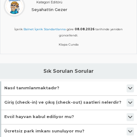
Kategori Editörü
Seyahattin Gezer
İçerik
Balnet İçerik Standartlarına
göre
08.08.2026
tarihinde yeniden
güncellendi.
Klapa Cunda
Sık Sorulan Sorular
Nasıl tanımlanmaktadır?
Tesis Pansiyon statüsündedir. Öne çıkan özellikleri "Markete Yakın,
Giriş (check-in) ve çıkış (check-out) saatleri nelerdir?
Wifi, Bahçeli, Merkezi konum" şeklindedir.
Giriş en erken 12:00, çıkış en geç 14:00 saatindedir.
Evcil hayvan kabul ediliyor mu?
Malesef, evcil hayvan kabul edilmiyor!
Ücretsiz park imkanı sunuluyor mu?