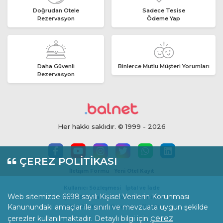
Doğrudan Otele
Sadece Tesise
Rezervasyon
Ödeme Yap
Daha Güvenli
Binlerce Mutlu Müşteri Yorumları
Rezervasyon
Her hakkı saklıdır. © 1999 - 2026
ÇEREZ POLİTİKASI
İletişim Formu
Yeni Otel Kayıt
Kullanıcı Sözleşmesi
İptal ve İade
Web sitemizde 6698 sayılı Kişisel Verilerin Korunması
İçerik Standartları
Yorum Politikası
Kanunundaki amaçlar ile sınırlı ve mevzuata uygun şekilde
KVKK Politikası
Çerezler
Gizlilik
çerez
çerezler kullanılmaktadır. Detaylı bilgi için