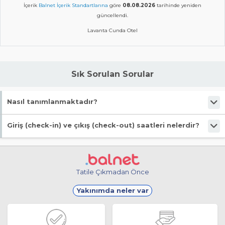
İçerik
Balnet İçerik Standartlarına
göre
08.08.2026
tarihinde yeniden
güncellendi.
Lavanta Cunda Otel
Sık Sorulan Sorular
Nasıl tanımlanmaktadır?
Tesis Butik Otel statüsündedir.
Giriş (check-in) ve çıkış (check-out) saatleri nelerdir?
Giriş en erken 14:00, çıkış en geç 12:00 saatindedir.
Tatile Çıkmadan Önce
Yakınımda neler var