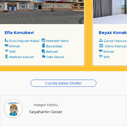
Efla Konukevi
Beyaz Konak
Evcil Hayvan Kabul
Markete Yakın
Çocuk Havuzu
Klimalı
Buzdolabı
Deniz Manzara
Wifi
Bahçeli
Klimalı
Merkezi konum
Oda Servisi
Wifi
Cunda Adası Oteller
Kategori Editörü
Seyahattin Gezer