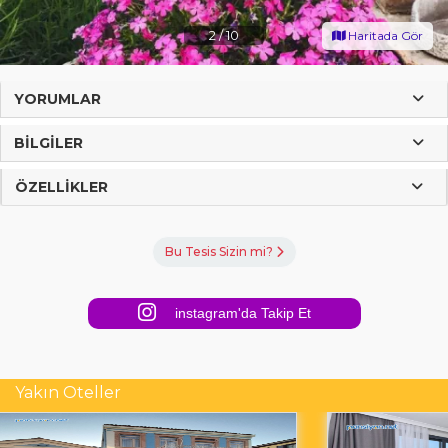
2
/
10
Haritada Gör
YORUMLAR
BILGILER
ÖZELLIKLER
Bu Tesis Sizin mi?
instagram'da Takip Et
Yakın Oteller