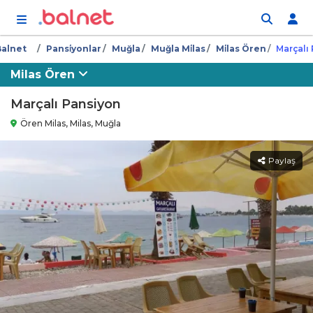
İçeriğe atla
Balnet
Pansi̇yonlar
Muğla
Muğla Mi̇las
Mi̇las Ören
Marçalı 
Milas Ören
Marçalı Pansiyon
Ören Milas, Milas, Muğla
Paylaş