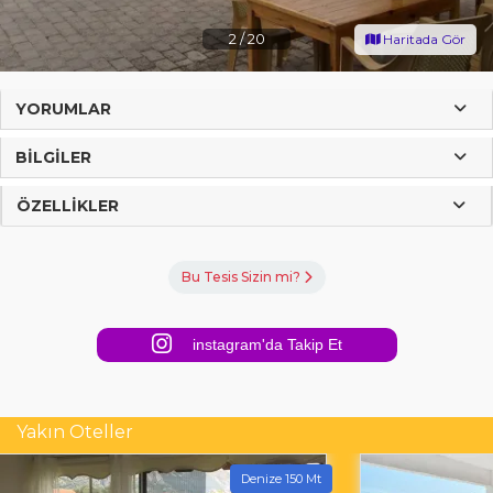
2
/
20
Haritada Gör
YORUMLAR
BILGILER
ÖZELLIKLER
Bu Tesis Sizin mi?
instagram'da Takip Et
Yakın Oteller
Denize 150 Mt