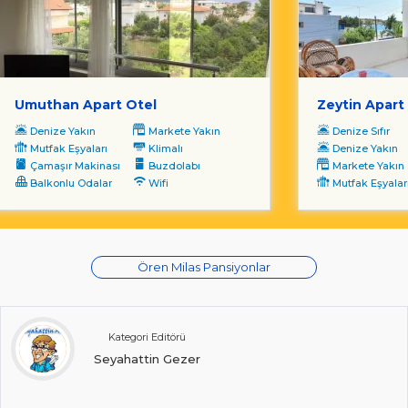
Umuthan Apart Otel
Zeytin Apart
Denize Yakın
Markete Yakın
Denize Sıfır
Mutfak Eşyaları
Klimalı
Denize Yakın
Çamaşır Makinası
Buzdolabı
Markete Yakın
Balkonlu Odalar
Wifi
Mutfak Eşyalar
Ören Milas Pansiyonlar
Kategori Editörü
Seyahattin Gezer