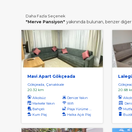
Daha Fazla Seçenek
"Merve Pansiyon"
yakınında bulunan, benzer diğer t
Mavi Apart Gökçeada
Laleg
Gökçeada, Çanakkale
Gökçead
20.32 km
20.68 
Alkolsüz
Denize Yakın
Alkol
Markete Yakın
Wifi
Deniz
Bahçeli
Plaja Yürüme Mesafesi
Mutfa
Kum Plaj
Halka Açık Plaj
Buzdo