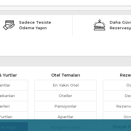
Sadece Tesiste
Daha Güve
Ödeme Yapın
Rezervas
 Yurtlar
Otel Temaları
Reze
antlar
En Yakın Otel
Ö
ekanları
Oteller
Değ
erleri
Pansiyonlar
Rezerva
urtları
Apartlar
Ücr
Sosyal 
rdu Kayıt
Bungalow Evler