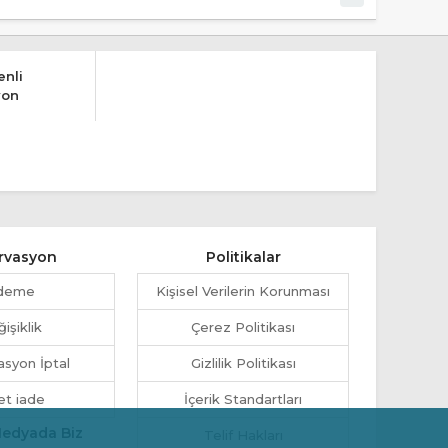
nli
yon
rvasyon
Politikalar
deme
Kişisel Verilerin Korunması
işiklik
Çerez Politikası
syon İptal
Gizlilik Politikası
et iade
İçerik Standartları
Medyada Biz
Telif Hakları