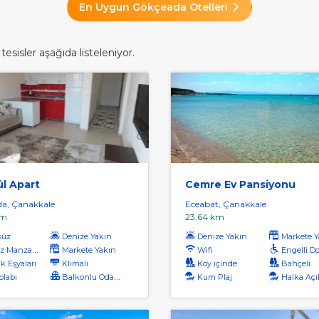
En Uygun Gökçeada Otelleri
esisler aşağıda listeleniyor.
ül Apart
Cemre Ev Pansiyonu
a, Çanakkale
Eceabat, Çanakkale
km
23.64 km
süz
Denize Yakın
Denize Yakın
Markete Y
 Manzaralı
Markete Yakın
Wifi
Engelli D
k Eşyaları
Klimalı
Köy içinde
Bahçeli
labı
Balkonlu Odalar
Kum Plaj
Halka Açı