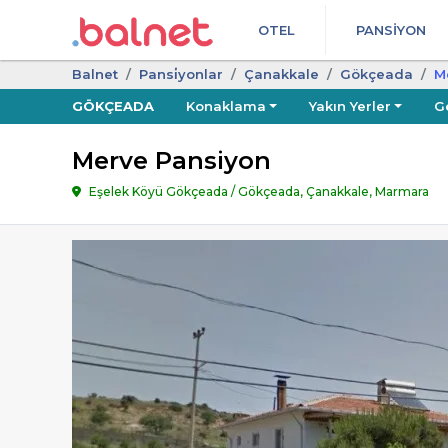
OTEL
PANSIYON
Balnet
Pansi̇yonlar
Çanakkale
Gökçeada
M
GÖKÇEADA
Konaklama
Yakın Yerler
G
Merve Pansiyon
Eşelek Köyü Gökçeada / Gökçeada, Çanakkale, Marmara