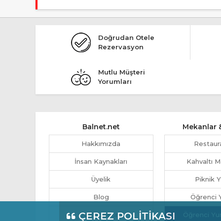
Tesis Pansiyon statüsündedir.
Doğrudan Otele
Rezervasyon
Mutlu Müşteri
Yorumları
Balnet.net
Mekanlar &
Hakkımızda
Restaur
İnsan Kaynakları
Kahvaltı M
Üyelik
Piknik Y
Blog
Öğrenci Y
ÇEREZ POLİTİKASI
Otel Yönetimi
Öğrenci Yu