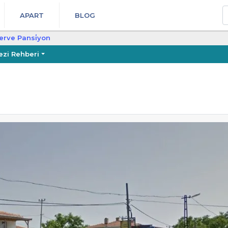
A
APART
BLOG
erve Pansi̇yon
ezi Rehberi