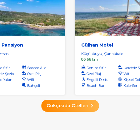
s Pansiyon
Gülhan Motel
 Assos
Küçükkuyu, Çanakkale
m
85.66 km
 Sıfır
Sadece Aile
Denize Sıfır
Ücretsiz Şe
iz Şezlong
Özel Plaj
Özel Plaj
Wifi
e Yakın
Wifi
Engelli Dostu
Kişisel Do
Bahçeli
Beach Bar
Kalorifer
Gökçeada Otelleri