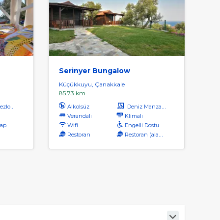
Serinyer Bungalow
Küçükkuyu, Çanakkale
85.73 km
zlong
Alkolsüz
Deniz Manzaralı
Verandalı
Klimalı
lap
Wifi
Engelli Dostu
Restoran
Restoran (alakart)