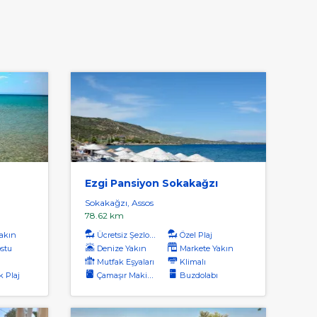
Ezgi Pansiyon Sokakağzı
Sokakağzı, Assos
78.62 km
akın
Ücretsiz Şezlong
Özel Plaj
ostu
Denize Yakın
Markete Yakın
Mutfak Eşyaları
Klimalı
k Plaj
Çamaşır Makinası
Buzdolabı