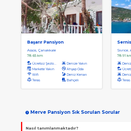
Başarır Pansiyon
Serni
Assos, Çanakkale
Sivrice,
78.65 km
78.91 k
Ücretsiz Şezlong
Denize Yakın
Denize
Markete Yakın
Ahşap Oda
Ücrets
Wifi
Deniz Kenarı
Deniz
Teras
Bahçeli
Teras
Merve Pansiyon Sık Sorulan Sorular
Nasıl tanımlanmaktadır?