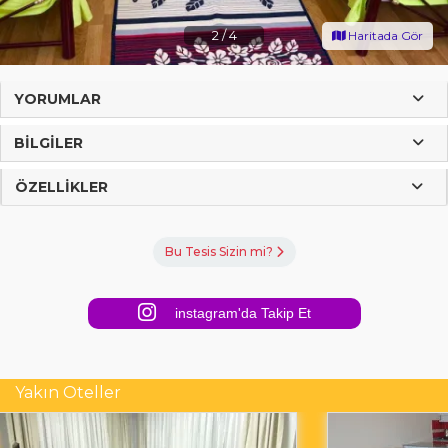
2
/
4
Haritada Gör
YORUMLAR
BILGILER
ÖZELLIKLER
Bu Tesis Sizin mi?
instagram'da Takip Et
Yakın Oteller