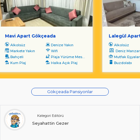
Mavi Apart Gökçeada
Lalegül Apar
Alkolsüz
Denize Yakın
Alkolsüz
Markete Yakın
Wifi
Deniz Manzara
Bahçeli
Plaja Yürüme Mesafesi
Mutfak Eşyalar
Kum Plaj
Halka Açık Plaj
Buzdolabı
Gökçeada Pansiyonlar
Kategori Editörü
Seyahattin Gezer