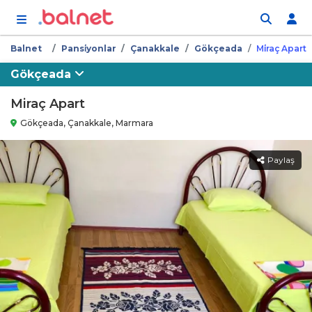
İçeriğe atla
Balnet
Pansi̇yonlar
Çanakkale
Gökçeada
Mi̇raç Apart
Gökçeada
Miraç Apart
Gökçeada, Çanakkale, Marmara
Paylaş