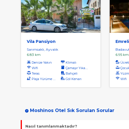
Vila Pansiyon
Emreli
Sarımsaklı, Ayvalık
Badavut
6.83 km
6.95 km
Denize Yakın
Klimalı
Ücrets
Wifi
Çamaşır Yıkama
Çocu
Teras
Bahçeli
Yüzm
Plaja Yürüme Mesafesi
Göl Kenarı
Wifi
Moshinos Otel Sık Sorulan Sorular
Nasıl tanımlanmaktadır?