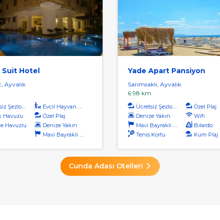
 Suit Hotel
Yade Apart Pansiyon
, Ayvalık
Sarımsaklı, Ayvalık
6.98 km
iz Şezlong
Evcil Hayvan Kabul
Ücretsiz Şezlong
Özel Plaj
k Havuzu
Özel Plaj
Denize Yakın
Wifi
e Havuzlu
Denize Yakın
Mavi Bayraklı Plaj
Bilardo
Mavi Bayraklı Plaj
Tenis Kortu
Kum Plaj
Cunda Adası Otelleri