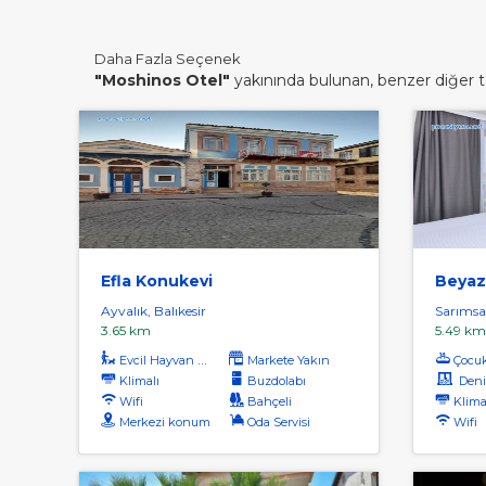
Daha Fazla Seçenek
"Moshinos Otel"
yakınında bulunan, benzer diğer tes
Efla Konukevi
Beyaz
Ayvalık, Balıkesir
Sarımsak
3.65 km
5.49 km
Evcil Hayvan Kabul
Markete Yakın
Çocu
Klimalı
Buzdolabı
Deniz
Wifi
Bahçeli
Klima
Merkezi konum
Oda Servisi
Wifi