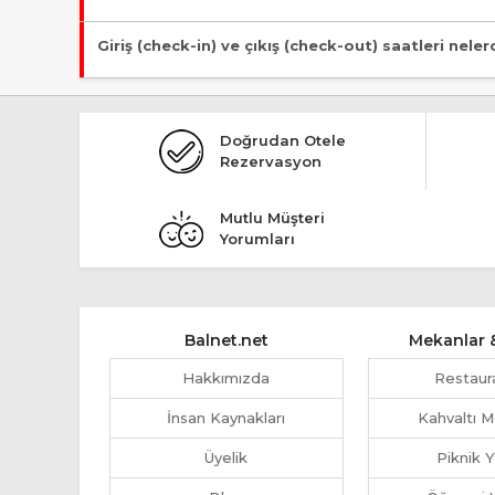
Tesis Otel statüsündedir.
Giriş (check-in) ve çıkış (check-out) saatleri neler
Giriş en erken 13:00, çıkış en geç 11:00 saatindedir.
Doğrudan Otele
Rezervasyon
Mutlu Müşteri
Yorumları
Balnet.net
Mekanlar &
Hakkımızda
Restaur
İnsan Kaynakları
Kahvaltı M
Üyelik
Piknik Y