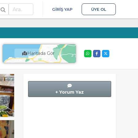
ra
GIRIŞ YAP
ÜYE OL
Haritada Gör
+ Yorum Yaz