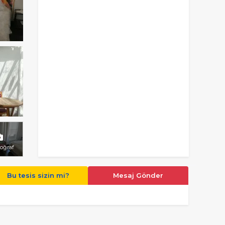
toğraf
Bu tesis sizin mi?
Mesaj Gönder