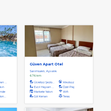
Güven Apart Otel
Sarımsaklı, Ayvalık
6.76 km
Kabul
Ücretsiz Şezlong
Alkolsüz
kın
Evcil Hayvan Kabul
Özel Plaj
inde
Markete Yakın
Wifi
Servis
Göl Kenarı
Teras