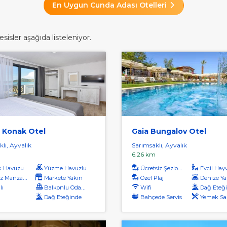
En Uygun Cunda Adası Otelleri
isler aşağıda listeleniyor.
 Konak Otel
Gaia Bungalov Otel
lı, Ayvalık
Sarımsaklı, Ayvalık
6.26 km
k Havuzu
Yüzme Havuzlu
Ücretsiz Şezlong
Evcil Hayvan 
 Manzaralı
Markete Yakın
Özel Plaj
Denize Ya
lı
Balkonlu Odalar
Wifi
Dağ Eteğ
Dağ Eteğinde
Bahçede Servis
Yemek Salonunda 