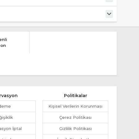
nli
yon
rvasyon
Politikalar
deme
Kişisel Verilerin Korunması
işiklik
Çerez Politikası
syon İptal
Gizlilik Politikası