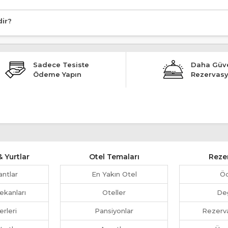
dir?
Sadece Tesiste
Daha Güve
Ödeme Yapın
Rezervas
 Yurtlar
Otel Temaları
Reze
antlar
En Yakın Otel
Ö
ekanları
Oteller
Değ
erleri
Pansiyonlar
Rezerva