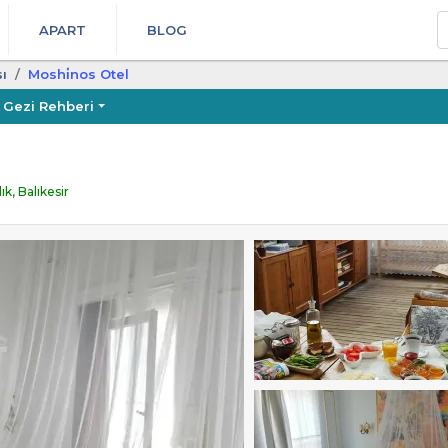
A
APART
BLOG
ı
Moshi̇nos Otel
Gezi Rehberi
k, Balıkesir