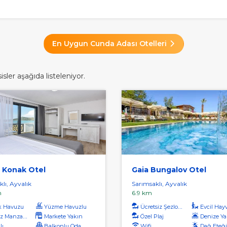
En Uygun Cunda Adası Otelleri
sler aşağıda listeleniyor.
 Konak Otel
Gaia Bungalov Otel
lı, Ayvalık
Sarımsaklı, Ayvalık
m
6.9 km
k Havuzu
Yüzme Havuzlu
Ücretsiz Şezlong
Evcil Hayvan 
 Manzaralı
Markete Yakın
Özel Plaj
Denize Ya
lı
Balkonlu Odalar
Wifi
Dağ Eteğ