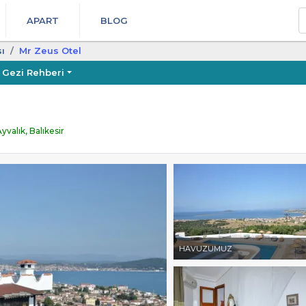
A
APART
BLOG
ı
Mr Zeus Otel
Gezi Rehberi
valık, Balıkesir
HAVUZUMUZ