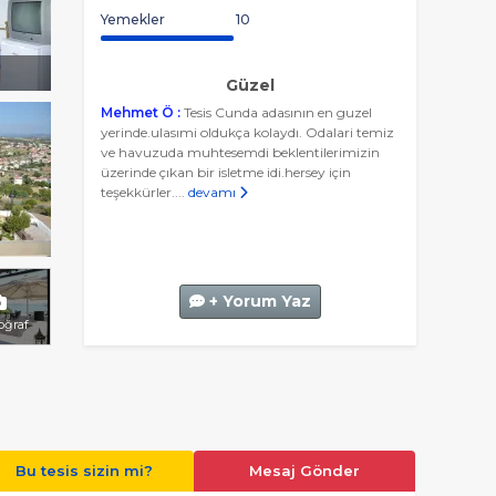
Yemekler
10
Güzel
Mehmet Ö :
Tesis Cunda adasının en guzel
yerinde.ulasımi oldukça kolaydı. Odalari temiz
ve havuzuda muhtesemdi beklentilerimizin
üzerinde çıkan bir isletme idi.hersey için
teşekkürler....
devamı
+ Yorum Yaz
toğraf
Bu tesis sizin mi?
Mesaj Gönder