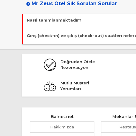
Mr Zeus Otel Sık Sorulan Sorular
Nasıl tanımlanmaktadır?
Tesis Otel statüsündedir. Öne çıkan özellikleri "Özel Plaj" şe
Giriş (check-in) ve çıkış (check-out) saatleri neler
Giriş en erken 13:00, çıkış en geç 11:00 saatindedir.
Doğrudan Otele
Rezervasyon
Mutlu Müşteri
Yorumları
Balnet.net
Mekanlar &
Hakkımızda
Restaur