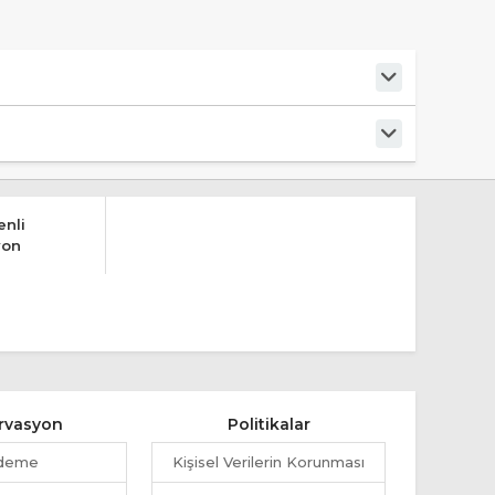
nli
yon
rvasyon
Politikalar
deme
Kişisel Verilerin Korunması