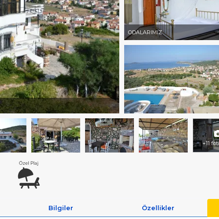
ODALARIMIZ
+11 fo
Özel Plaj
Bilgiler
Özellikler