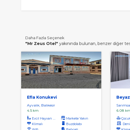
Daha Fazla Seçenek
"Mr Zeus Otel"
yakınında bulunan, benzer diğer tesi
Efla Konukevi
Beyaz
Ayvalık, Balıkesir
Sarımsak
4.5 km
6.08 k
Evcil Hayvan Kabul
Markete Yakın
Çocu
Klimalı
Buzdolabı
Deniz
Wifi
Bahçeli
Klima