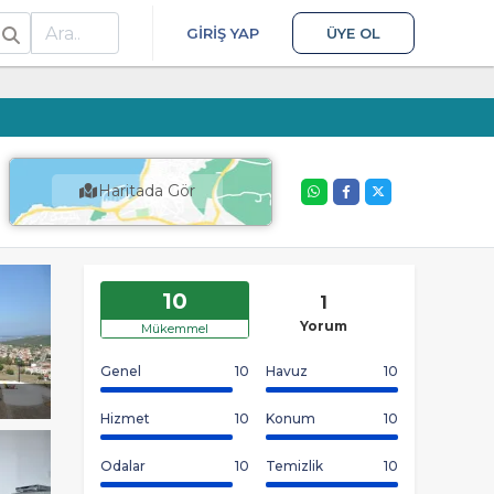
ra
GIRIŞ YAP
ÜYE OL
Haritada Gör
10
1
Yorum
Mükemmel
Genel
10
Havuz
10
Hizmet
10
Konum
10
Odalar
10
Temizlik
10