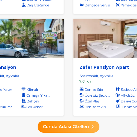
Dağ Eteğinde
Bahçede Servis
Yemek Salonunda 
ansiyon
Zafer Pansiyon Apart
lı, Ayvalık
Sarımsaklı, Ayvalık
7.61 km
e Yakın
Klimalı
Denize Sıfır
Sadece Ai
Çamaşır Yıkama
Ücretsiz Şezlong
Alkolsüz
Bahçeli
Özel Plaj
Balayı Od
rüme Mesafesi
Göl Kenarı
Denize Yakın
Deniz Manz
Cunda Adası Otelleri