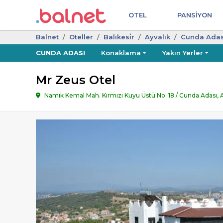
OTEL
PANSIYON
Balnet
Oteller
Balıkesi̇r
Ayvalık
Cunda Adas
CUNDA ADASI
Konaklama
Yakın Yerler
Mr Zeus Otel
Namık Kemal Mah. Kırmızı Kuyu Üstü No: 18 / Cunda Adası, Ay