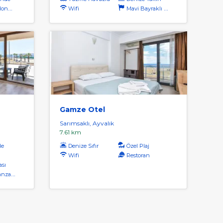
Servis
Wifi
Mavi Bayraklı Plaj
Gamze Otel
Sarımsaklı, Ayvalık
7.61 km
le
Denize Sıfır
Özel Plaj
Wifi
Restoran
ası
aralı