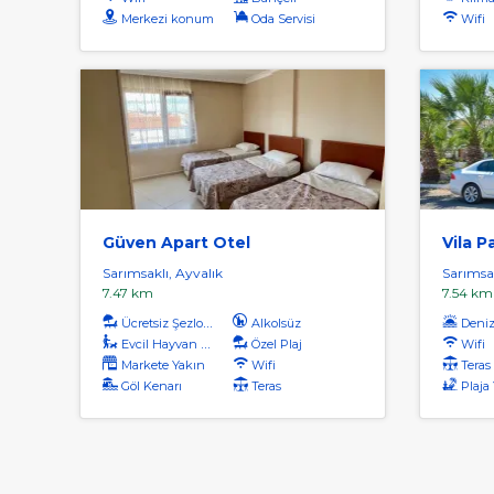
Merkezi konum
Oda Servisi
Wifi
Güven Apart Otel
Vila P
Sarımsaklı, Ayvalık
Sarımsak
7.47 km
7.54 km
Ücretsiz Şezlong
Alkolsüz
Deniz
Evcil Hayvan Kabul
Özel Plaj
Wifi
Markete Yakın
Wifi
Teras
Göl Kenarı
Teras
Plaja Yü