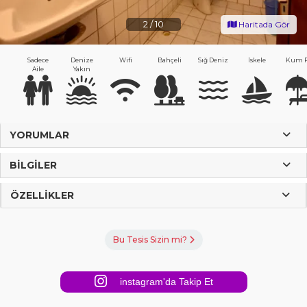
2
/
10
Haritada Gör
Sadece
Denize
Wifi
Bahçeli
Sığ Deniz
İskele
Kum P
Aile
Yakın
YORUMLAR
BILGILER
ÖZELLIKLER
Bu Tesis Sizin mi?
instagram'da Takip Et