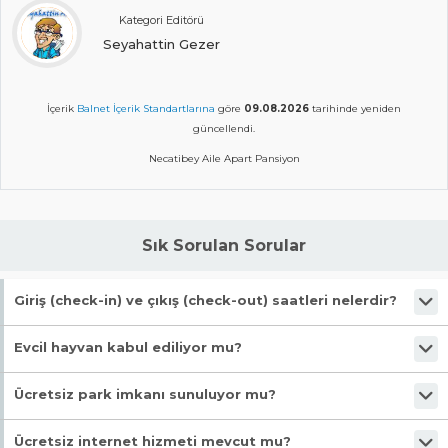
Kategori Editörü
Seyahattin Gezer
İçerik
Balnet İçerik Standartlarına
göre
09.08.2026
tarihinde yeniden
güncellendi.
Necatibey Aile Apart Pansiyon
Sık Sorulan Sorular
Giriş (check-in) ve çıkış (check-out) saatleri nelerdir?
Giriş en erken 13:00, çıkış en geç 10:30 saatindedir.
Evcil hayvan kabul ediliyor mu?
Malesef, evcil hayvan kabul edilmiyor!
Ücretsiz park imkanı sunuluyor mu?
Evet, ücretsiz park imkanı mevcut.
Ücretsiz internet hizmeti mevcut mu?