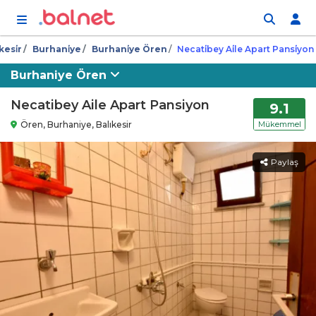
İçeriğe atla
kesi̇r
Burhani̇ye
Burhani̇ye Ören
Necati̇bey Ai̇le Apart Pansi̇yon
Burhaniye Ören
Necatibey Aile Apart Pansiyon
9.1
Ören, Burhaniye, Balıkesir
Mükemmel
Paylaş