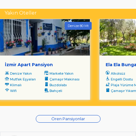
Yakın Oteller
Denize 80 Mt
İzmir Apart Pansiyon
Ela Ela Bung
Denize Yakın
Markete Yakın
Alkolsüz
Mutfak Eşyaları
Çamaşır Makinası
Engelli Dostu
Klimalı
Buzdolabı
Plaja Yürüme Mesa
Wifi
Bahçeli
Çamaşır Yıka
Ören Pansiyonlar